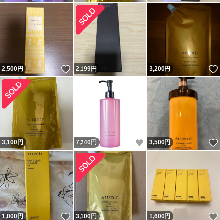
いいね！
2,500
円
2,199
円
3,200
円
いいね！
3,100
円
7,240
円
3,500
円
いいね！
1,000
円
3,100
円
1,600
円