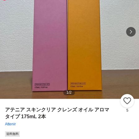
1
/
2
い
アテニア スキンクリア クレンズ オイル アロマ
5
タイプ 175mL 2本
Attenir
送料無料