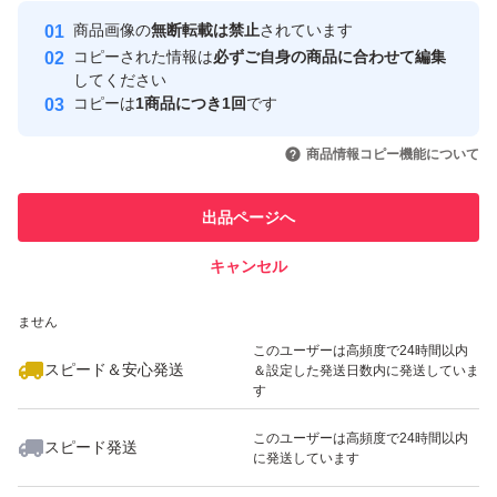
最大10%対象
最大10%対象
Yahoo!フリマの基準をクリアした安
安心取引出品者
商品画像の
無断転載は禁止
されています
心・安全なユーザーです
コピーされた情報は
必ずご自身の商品に合わせて編集
取引実績
してください
コピーは
1商品につき1回
です
このユーザーはYahoo!フリマの取
取引実績◯+
いいね！
いいね！
2,199
円
3,970
円
4,050
円
引を完了させた実績があります
商品情報コピー機能について
最大10%対象
最大10%対象
このユーザーは他フリマサービス
他フリマ実績◯+
出品ページへ
での取引実績があります
キャンセル
スピード&安心発送
いいね！
いいね！
5,800
※このバッジは実績に基づく表示であり、発送を保証しているものではあり
円
3,100
円
3,100
円
ません
最大10%対象
最大10%対象
このユーザーは高頻度で24時間以内
スピード＆安心発送
＆設定した発送日数内に発送していま
す
このユーザーは高頻度で24時間以内
スピード発送
に発送しています
いいね！
いいね！
3,100
円
3,100
円
4,100
円