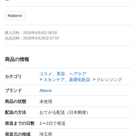
【内容量】175mL × 2本
#
attenir
【香り】オレンジ、ローズ
購入日時：
2026年6月4日 09:50
よろしくお願いいたします。
出品日時：
2026年5月26日 07:57
商品の情報
コスメ、美容、ヘアケア
カテゴリ
スキンケア、基礎化粧品
クレンジング
ブランド
Attenir
商品の状態
未使用
配送の方法
おてがる配送（日本郵便）
発送までの日数
1〜2日で発送
発送元の地域
埼玉県