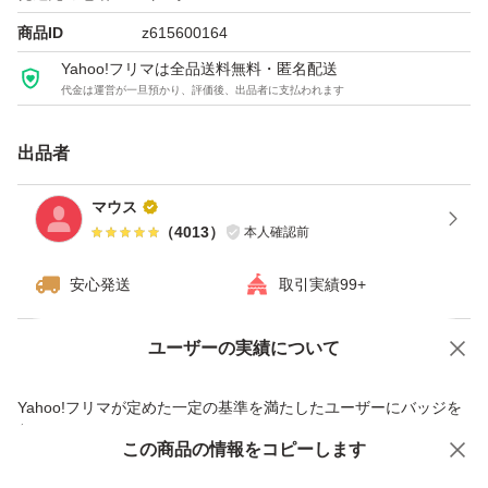
商品ID
z615600164
Yahoo!フリマは全品送料無料・匿名配送
代金は運営が一旦預かり、評価後、出品者に支払われます
出品者
マウス
（
4013
）
本人確認前
安心発送
取引実績99+
ユーザーの実績について
価格の相談
商品への質問
商品への質問からの値下げ交渉、不適切なカテゴリ変更依頼は禁止です
Yahoo!フリマが定めた一定の基準を満たしたユーザーにバッジを
付与しています
この商品をみている人にオススメ
この商品の情報をコピーします
安心取引出品者