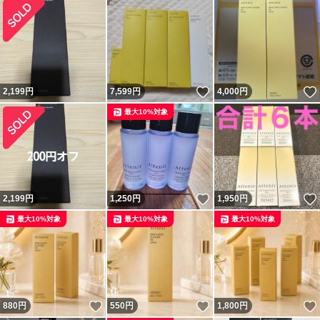
いいね！
2,199
円
7,599
円
4,000
円
最大10%対象
いいね！
2,199
円
1,250
円
1,950
円
最大10%対象
最大10%対象
最大10%対象
いいね！
いいね！
880
円
550
円
1,800
円