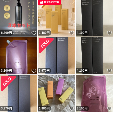
最大10%対象
いいね！
いいね！
6,200
円
1,480
円
4,100
円
いいね！
3,100
円
3,970
円
4,100
円
いいね！
3,970
円
1,980
円
3,100
円