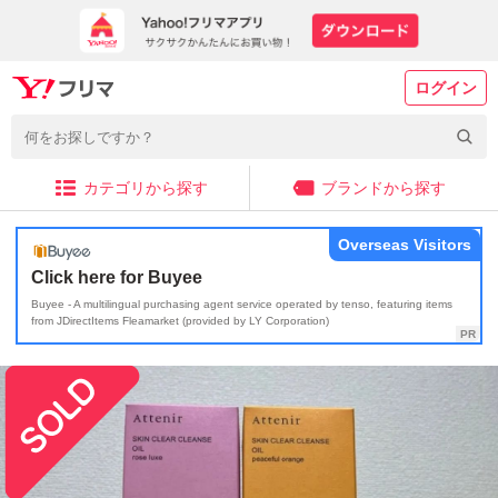
ログイン
カテゴリから探す
ブランドから探す
Overseas Visitors
Click here for Buyee
Buyee - A multilingual purchasing agent service operated by tenso, featuring items
from JDirectItems Fleamarket (provided by LY Corporation)