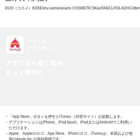
DUO（コスメ）
KOSE
shu uemura
naris COSMETICS
Kao
FANCL
POLA
DHC
Atten
・「App Store」ボタンを押すとiTunes （外部サイト）が起動します。
・アプリケーションはiPhone、iPod touch、iPadまたはAndroidでご利用い
ただけます。
・Apple、Appleのロゴ、App Store、iPodのロゴ、iTunesは、米国および他
国のApple Inc.の登録商標です。