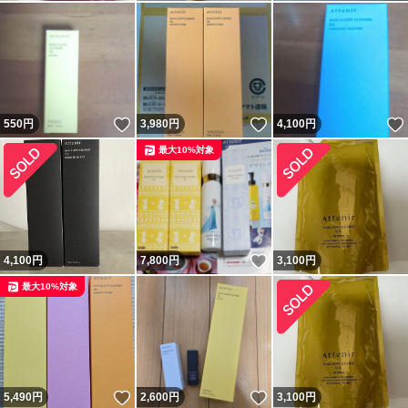
いいね！
いいね！
550
円
3,980
円
4,100
円
最大10%対象
いいね！
4,100
円
7,800
円
3,100
円
最大10%対象
いいね！
いいね！
5,490
円
2,600
円
3,100
円