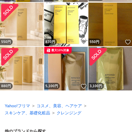
いいね！
550
円
870
円
550
円
最大10%対象
いいね！
880
円
5,100
円
3,100
円
Yahoo!フリマ
コスメ、美容、ヘアケア
スキンケア、基礎化粧品
クレンジング
他のブランドから探す