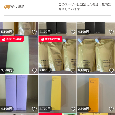
最大10%対象
最大10%対象
このユーザーは設定した発送日数内に
安心発送
発送しています
いいね！
いいね！
5,100
円
4,100
円
4,100
円
最大10%対象
最大10%対象
いいね！
いいね！
3,500
円
9,000
円
6,100
円
いいね！
いいね！
4,100
円
2,700
円
2,700
円