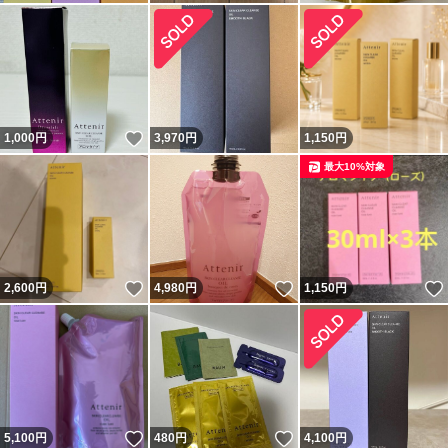
いいね！
1,000
円
3,970
円
1,150
円
最大10%対象
いいね！
いいね！
2,600
円
4,980
円
1,150
円
いいね！
いいね！
5,100
円
480
円
4,100
円