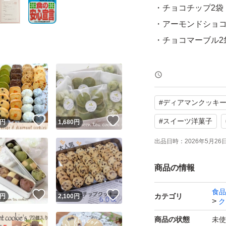
・チョコチップ2袋
・アーモンドショコ
・チョコマーブル2
ネコポスに12袋ま
追加ご希望のお方
#
ディアマンクッキ
！
いいね！
いいね！
即購入OK
#
スイーツ洋菓子
円
1,680
円
ネコポス発送
出品日時：
2026年5月26日 
※ ご購入後0〜7
商品の情報
※一つ一つ丁寧に
食品
！
いいね！
いいね！
カテゴリ
円
2,100
円
があります。
ク
ご理解下さいます
商品の状態
未使