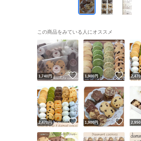
この商品をみている人にオススメ
いいね！
いいね
1,740
円
1,900
円
2,470
いいね！
いいね
2,470
円
1,900
円
2,950