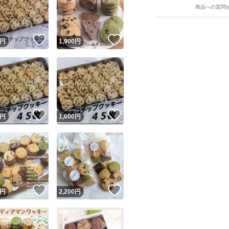
商品への質問
！
いいね！
いいね！
円
1,900
円
ユーザーの実績について
！
いいね！
いいね！
円
1,600
円
o!フリマが定めた一定の基準を満たしたユーザーにバッジを付与しています
出品者
この商品の情報をコピーします
取引出品者
Yahoo!フリマの基準をクリアした安心・安全なユーザーです
！
いいね！
いいね！
商品画像の
無断転載は禁止
されています
円
2,200
円
コピーされた情報は
必ずご自身の商品に合わせて編集
してください
コピーは
1商品につき1回
です
実績◯+
このユーザーはYahoo!フリマの取引を完了させた実績があり