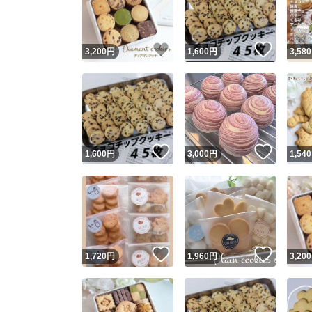
他フ
いいね！
いいね
3,200
円
1,600
円
3,580
スピード
※このバッ
スピ
いいね！
いいね
1,600
円
3,000
円
1,540
スピ
安心
いいね！
いいね
1,720
円
1,960
円
3,200