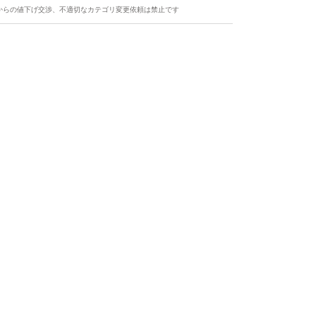
からの値下げ交渉、不適切なカテゴリ変更依頼は禁止です
ます