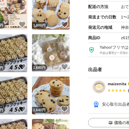
※開封後は、季節
配送の方法
おて
めにお召し上がり
発送までの日数
1〜
※コメント無しで
！
いいね！
いいね！
円
1,900
円
発送元の地域
神奈
※発送中のヒビや
商品ID
z61
でご購入お願い致
Yahoo!フリ
した場合は責任を
代金は運営が一旦預か
！
いいね！
いいね！
円
1,680
円
出品者
maizenita
安心取引出品
いいね！
いいね！
円
1,640
円
価格の