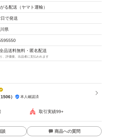
や天候などによって湿気やすいのでなるべく早
がる配送（ヤマト運輸）
ください。
2日で発送
ご購入頂けます。
川県
割れがあることもございます。ご理解頂いた上
5595550
します。ヒビや割れ、配送中のトラブルが発生
マは全品送料無料・匿名配送
負うことが出来ませんのでご了承下さい。
り、評価後、出品者に支払われます
（
1506
）
本人確認済
者
取引実績99+
相談
商品への質問