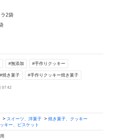
ラ2袋
袋
で同梱できます。
はお気軽にコメント下さい。
ー
#
無添加
#
手作りクッキー
#
焼き菓子
#
手作りクッキー焼き菓子
07:42
日、準備でき次第の発送になります。
お作りしておりますが、焼き色や形などに違い
スイーツ、洋菓子
焼き菓子、クッキー
ッキー、ビスケット
ようお願い致します。
用