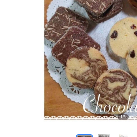
1
/
5