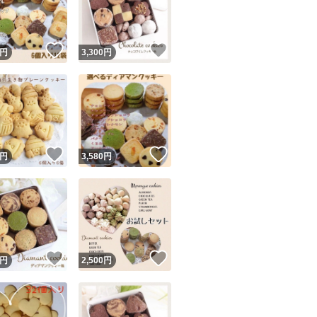
商品情報コピー機
リマ実績◯+
このユーザーは他フリマサービスでの取引実績があります
！
いいね！
いいね！
円
3,300
円
出品ページへ
&安心発送
キャンセル
ジは実績に基づく表示であり、発送を保証しているものではありません
このユーザーは高頻度で24時間以内＆設定した発送日数内に
ード＆安心発送
ます
！
いいね！
いいね！
円
3,580
円
ード発送
このユーザーは高頻度で24時間以内に発送しています
発送
このユーザーは設定した発送日数内に発送しています
！
いいね！
いいね！
円
2,500
円