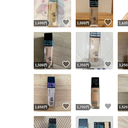
いいね！
いいね
1,699
円
1,000
円
1,620
いいね！
いいね
1,500
円
1,350
円
3,250
Yaho
安心取引
安心
いいね！
いいね
1,650
円
1,700
円
1,520
取引実績
取引