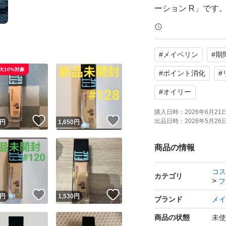
ーション R」です
お色は一番人気の肌
になります。
#
メイベリン
#
期
クレイ成分配合で
大10%対象
ット肌に仕上がり
#
ポイント消化
#
#
オイリー
【商品詳細】
購入日時：
2026年6月21日 
！
いいね！
いいね！
ブランド： メイベ
出品日時：
2026年5月26日 
円
1,650
円
商品名： フィットミ
商品の情報
カラー： 120 CL
容量： 30ml
コス
カテゴリ
フ
特徴： 普通肌〜脂
！
いいね！
いいね！
円
1,530
円
ブランド
メイ
商品の状態
未使
【商品の状態】 