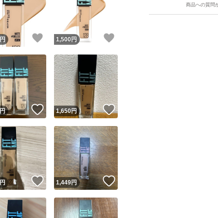
商品への質問
ン #フィットミー1
ースメイク #プチ
！
いいね！
いいね！
円
1,500
円
ユーザーの実績について
！
いいね！
いいね！
円
1,650
円
o!フリマが定めた一定の基準を満たしたユーザーにバッジを付与しています
出品者
この商品の情報をコピーします
取引出品者
Yahoo!フリマの基準をクリアした安心・安全なユーザーです
！
いいね！
いいね！
商品画像の
無断転載は禁止
されています
円
1,449
円
コピーされた情報は
必ずご自身の商品に合わせて編集
してください
コピーは
1商品につき1回
です
実績◯+
このユーザーはYahoo!フリマの取引を完了させた実績があり