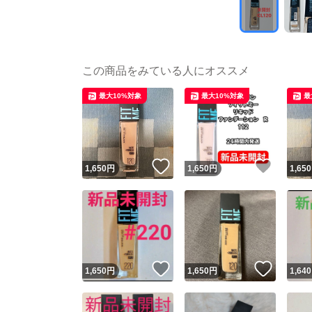
この商品をみている人にオススメ
最大10%対象
最大10%対象
最
いいね！
いいね
1,650
円
1,650
円
1,650
いいね！
いいね
1,650
円
1,650
円
1,640