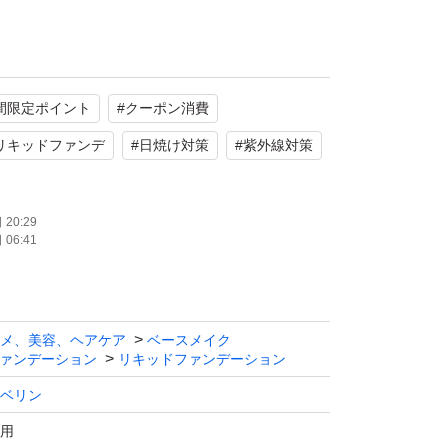
。
なじみが良い【120 クラシックアイボリー】
間限定ポイント
#
クーポン消費
テカリを抑え、毛穴の目立たないさらさらなマ
ます。
リキッドファンデ
#
日焼け対策
#
紫外線対策
20:29
リン ニューヨーク
06:41
ー リキッド ファンデーション R
ASSIC IVORY（普通〜明るめの肌色）
メ、美容、ヘアケア
ベースメイク
ァンデーション
リキッドファンデーション
性肌向け、マット＋ポアレス、SPF22
ベリン
用
新品未開封