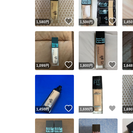
他フ
いいね！
いいね
1,580
円
1,500
円
1,450
スピード
※このバッ
スピ
いいね！
いいね
1,099
円
1,800
円
1,648
スピ
安心
いいね！
いいね
1,450
円
1,699
円
1,690