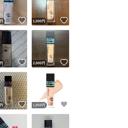
商品情報コピー機
リマ実績◯+
このユーザーは他フリマサービスでの取引実績があります
！
いいね！
いいね！
円
1,000
円
出品ページへ
&安心発送
キャンセル
ジは実績に基づく表示であり、発送を保証しているものではありません
このユーザーは高頻度で24時間以内＆設定した発送日数内に
ード＆安心発送
ます
！
いいね！
いいね！
円
2,000
円
ード発送
このユーザーは高頻度で24時間以内に発送しています
発送
このユーザーは設定した発送日数内に発送しています
！
いいね！
いいね！
円
1,850
円