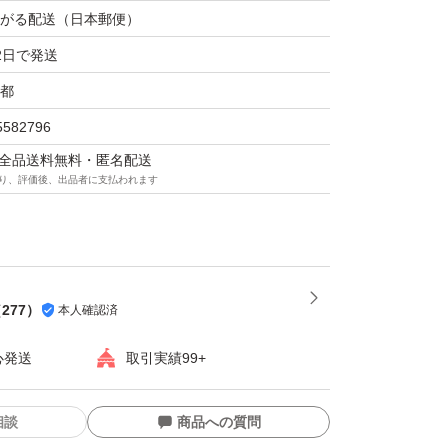
がる配送（日本郵便）
2日で発送
のため、プチプチなどの緩衝材で包んで発送い
都
5582796
マは全品送料無料・匿名配送
OKです
り、評価後、出品者に支払われます
ますm(_ _)m
る方どうぞ(^^)
（
277
）
本人確認済
心発送
取引実績99+
せんm(_ _)m
相談
商品への質問
トミーリキッドファンデーションR #メイベリ