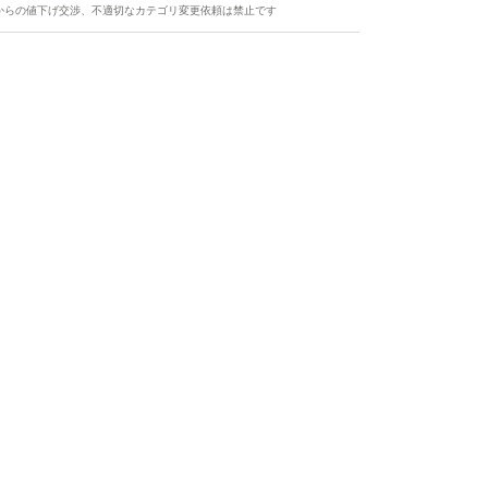
からの値下げ交渉、不適切なカテゴリ変更依頼は禁止です
20 #リキッドファンデーション #マット肌 #ベ
プラコスメ
ます