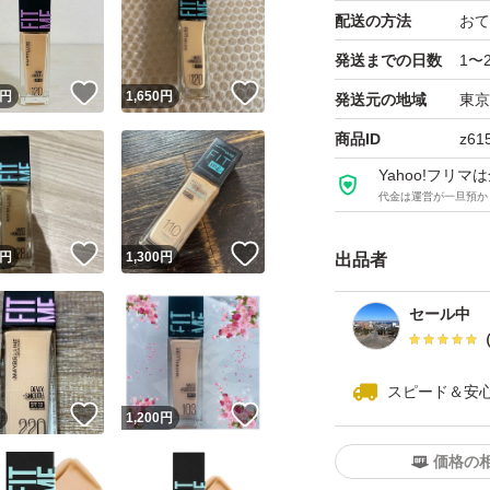
配送の方法
おて
【発送について】
発送までの日数
1〜
液漏れ・割れ防止
！
いいね！
いいね！
円
1,650
円
発送元の地域
東京
たします。
商品ID
z61
Yahoo!フリ
コメント無し即購入
代金は運営が一旦預か
！
いいね！
いいね！
円
1,300
円
出品者
発送は簡易梱包になり
セール中
自宅保管品に了承頂け
スピード＆安
返品交換はしておりま
！
いいね！
いいね！
円
1,200
円
価格の
#メイベリンフィッ