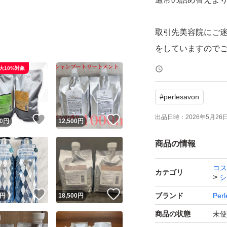
取引先美容院にご迷
をしていますので
大10%対象
#
perlesavon
出品日時：
2026年5月26日 
！
いいね！
いいね！
0
円
12,500
円
商品の情報
コス
カテゴリ
シ
！
いいね！
いいね！
ブランド
Perl
円
18,500
円
商品の状態
未使