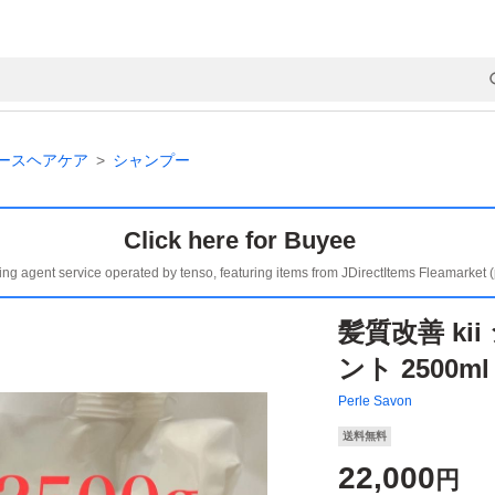
ースヘアケア
シャンプー
Click here for Buyee
ing agent service operated by tenso, featuring items from JDirectItems Fleamarket 
髪質改善 ki
ント 2500
Perle Savon
送料無料
22,000
円