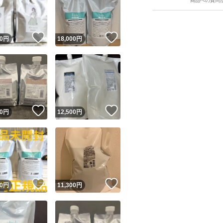
商品への質問
！
いいね！
いいね！
0
円
18,000
円
ユーザーの実績について
！
いいね！
いいね！
0
円
12,500
円
o!フリマが定めた一定の基準を満たしたユーザーにバッジを付与しています
出品者
この商品の情報をコピーします
取引出品者
Yahoo!フリマの基準をクリアした安心・安全なユーザーです
！
いいね！
いいね！
商品画像の
無断転載は禁止
されています
0
円
11,300
円
コピーされた情報は
必ずご自身の商品に合わせて編集
してください
コピーは
1商品につき1回
です
実績◯+
このユーザーはYahoo!フリマの取引を完了させた実績があり