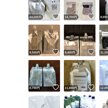
他フ
いいね！
いいね
24,500
円
18,700
円
9,050
スピード
※このバッ
スピ
いいね！
いいね
9,500
円
9,400
円
31,00
スピ
安心
いいね！
いいね
8,700
円
11,000
円
12,00