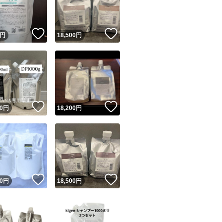
商品情報コピー機
リマ実績◯+
このユーザーは他フリマサービスでの取引実績があります
！
いいね！
いいね！
円
18,500
円
出品ページへ
&安心発送
キャンセル
ジは実績に基づく表示であり、発送を保証しているものではありません
このユーザーは高頻度で24時間以内＆設定した発送日数内に
ード＆安心発送
ます
！
いいね！
いいね！
0
円
18,200
円
ード発送
このユーザーは高頻度で24時間以内に発送しています
発送
このユーザーは設定した発送日数内に発送しています
！
いいね！
いいね！
0
円
18,500
円