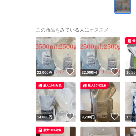
この商品をみている人にオススメ
最
いいね！
いいね
22,000
円
22,000
円
10,55
最大10%対象
最大10%対象
いいね！
いいね
14,000
円
9,200
円
1,550
最大10%対象