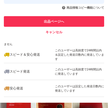
このユーザーはYahoo!フリマの取
取引実績◯+
いいね！
いいね！
2,200
円
2,200
円
2,190
円
引を完了させた実績があります
商品情報コピー機能について
最大10%対象
このユーザーは他フリマサービス
他フリマ実績◯+
出品ページへ
での取引実績があります
キャンセル
スピード&安心発送
いいね！
いいね！
2,100
※このバッジは実績に基づく表示であり、発送を保証しているものではあり
円
2,280
円
2,200
円
ません
このユーザーは高頻度で24時間以内
スピード＆安心発送
＆設定した発送日数内に発送していま
す
このユーザーは高頻度で24時間以内
スピード発送
に発送しています
いいね！
いいね！
1,999
円
1,999
円
1,600
円
このユーザーは設定した発送日数内に
安心発送
発送しています