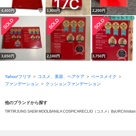
いいね！
4,400
円
1,900
円
2,200
円
3,650
円
2,100
円
3,750
円
Yahoo!フリマ
コスメ、美容、ヘアケア
ベースメイク
ファンデーション
クッションファンデーション
他のブランドから探す
TIRTIR
JUNG SAEM MOOL
BANILA CO
SPICARE
CLIO（コスメ）
ByUR
Christian