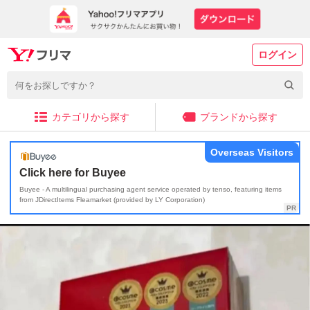
ログイン
カテゴリから探す
ブランドから探す
Overseas Visitors
Click here for Buyee
Buyee - A multilingual purchasing agent service operated by tenso, featuring items
from JDirectItems Fleamarket (provided by LY Corporation)