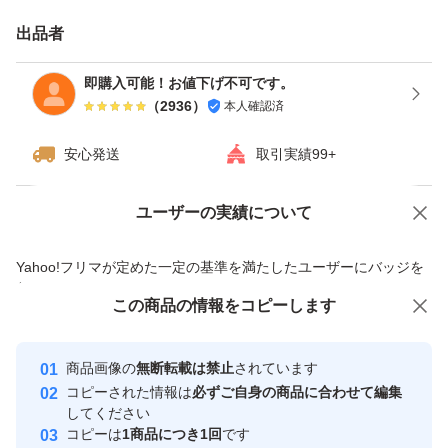
出品者
即購入可能！お値下げ不可です。
（
2936
）
本人確認済
安心発送
取引実績99+
ユーザーの実績について
価格の相談
商品への質問
商品への質問からの値下げ交渉、不適切なカテゴリ変更依頼は禁止です
Yahoo!フリマが定めた一定の基準を満たしたユーザーにバッジを
付与しています
この商品をみている人にオススメ
この商品の情報をコピーします
安心取引出品者
最大10%対象
最大10%対象
Yahoo!フリマの基準をクリアした安
安心取引出品者
商品画像の
無断転載は禁止
されています
心・安全なユーザーです
コピーされた情報は
必ずご自身の商品に合わせて編集
取引実績
してください
コピーは
1商品につき1回
です