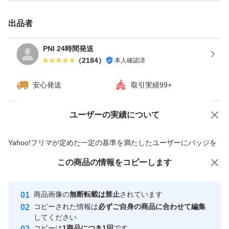
出品者
PNI 24時間発送
（
2184
）
本人確認済
安心発送
取引実績99+
ユーザーの実績について
価格の相談
商品への質問
商品への質問からの値下げ交渉、不適切なカテゴリ変更依頼は禁止です
Yahoo!フリマが定めた一定の基準を満たしたユーザーにバッジを
付与しています
この商品をみている人にオススメ
この商品の情報をコピーします
安心取引出品者
最大10%対象
Yahoo!フリマの基準をクリアした安
安心取引出品者
商品画像の
無断転載は禁止
されています
心・安全なユーザーです
コピーされた情報は
必ずご自身の商品に合わせて編集
取引実績
してください
コピーは
1商品につき1回
です