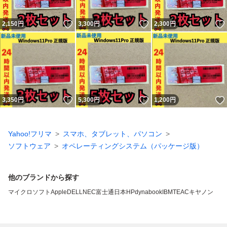
いいね！
いいね！
2,150
円
3,300
円
2,300
円
いいね！
いいね！
3,350
円
5,300
円
1,200
円
Yahoo!フリマ
スマホ、タブレット、パソコン
ソフトウェア
オペレーティングシステム（パッケージ版）
他のブランドから探す
マイクロソフト
Apple
DELL
NEC
富士通
日本HP
dynabook
IBM
TEAC
キヤノン