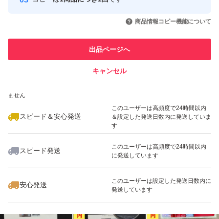
このユーザーはYahoo!フリマの取
取引実績◯+
いいね！
いいね！
2,400
円
2,100
円
2,400
円
引を完了させた実績があります
商品情報コピー機能について
最大10%対象
このユーザーは他フリマサービス
他フリマ実績◯+
出品ページへ
での取引実績があります
キャンセル
スピード&安心発送
いいね！
いいね！
2,500
※このバッジは実績に基づく表示であり、発送を保証しているものではあり
円
1,200
円
1,200
円
ません
最大10%対象
最大10%対象
このユーザーは高頻度で24時間以内
スピード＆安心発送
＆設定した発送日数内に発送していま
す
このユーザーは高頻度で24時間以内
スピード発送
に発送しています
いいね！
いいね！
2,150
円
1,200
円
2,150
円
このユーザーは設定した発送日数内に
安心発送
発送しています