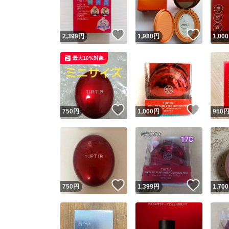
他フ
いいね！
いいね
2,399
円
1,980
円
1,000
スピード
最大10%対象
※このバッ
スピ
いいね！
いいね
750
円
1,000
円
950
スピ
安心
いいね！
いいね
750
円
1,399
円
1,700