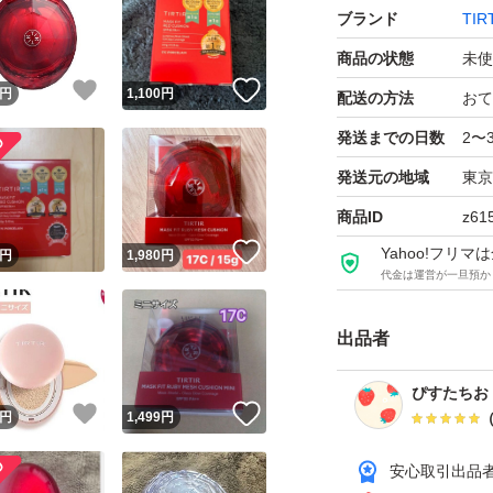
ブランド
TIR
商品の状態
未使
！
いいね！
いいね！
円
1,100
円
配送の方法
おて
発送までの日数
2〜
発送元の地域
東京
商品ID
z61
！
いいね！
Yahoo!フリ
円
1,980
円
代金は運営が一旦預か
出品者
ぴすたちお
！
いいね！
いいね！
円
1,499
円
安心取引出品