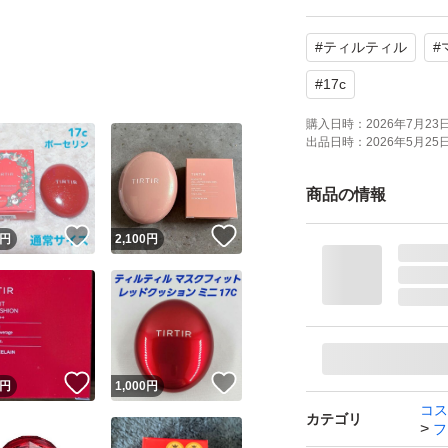
#
ティルティル
#
#
17c
購入日時：
2026年7月23日 
出品日時：
2026年5月25日 
商品の情報
！
いいね！
いいね！
円
2,100
円
！
いいね！
いいね！
円
1,000
円
コス
カテゴリ
フ