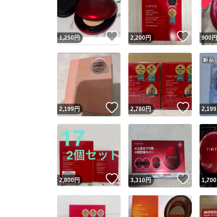
いいね！
いいね
1,250
円
2,200
円
900
いいね！
いいね
2,199
円
2,780
円
2,199
Yaho
安心取引
安心
いいね！
いいね
2,800
円
3,310
円
1,700
取引実績
取引