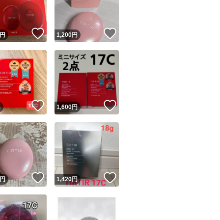
商品情報コピー機
リマ実績◯+
このユーザーは他フリマサービスでの取引実績があります
！
いいね！
いいね！
円
1,200
円
出品ページへ
&安心発送
キャンセル
ジは実績に基づく表示であり、発送を保証しているものではありません
このユーザーは高頻度で24時間以内＆設定した発送日数内に
ード＆安心発送
ます
！
いいね！
いいね！
円
1,600
円
ード発送
このユーザーは高頻度で24時間以内に発送しています
発送
このユーザーは設定した発送日数内に発送しています
！
いいね！
いいね！
円
1,420
円