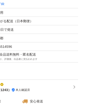
TIR
用
がる配送（日本郵便）
3日で発送
都
5514596
マは全品送料無料・匿名配送
り、評価後、出品者に支払われます
（
1243
）
本人確認済
者
安心発送