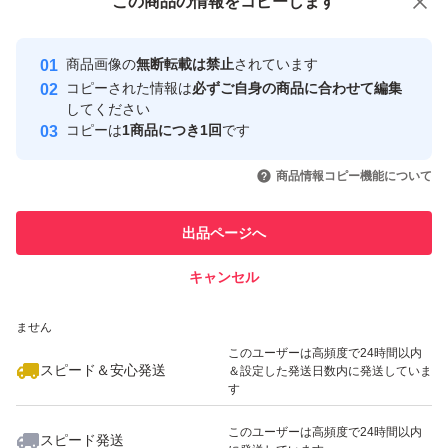
この商品をみている人にオススメ
この商品の情報をコピーします
安心取引出品者
最大10%対象
最大10%対象
最大10%対象
Yahoo!フリマの基準をクリアした安
安心取引出品者
商品画像の
無断転載は禁止
されています
心・安全なユーザーです
コピーされた情報は
必ずご自身の商品に合わせて編集
取引実績
してください
コピーは
1商品につき1回
です
このユーザーはYahoo!フリマの取
取引実績◯+
いいね！
いいね！
23,000
円
19,500
円
21,980
円
引を完了させた実績があります
商品情報コピー機能について
このユーザーは他フリマサービス
他フリマ実績◯+
出品ページへ
での取引実績があります
キャンセル
スピード&安心発送
いいね！
いいね！
24,000
※このバッジは実績に基づく表示であり、発送を保証しているものではあり
円
26,500
円
17,500
円
ません
このユーザーは高頻度で24時間以内
スピード＆安心発送
＆設定した発送日数内に発送していま
す
このユーザーは高頻度で24時間以内
スピード発送