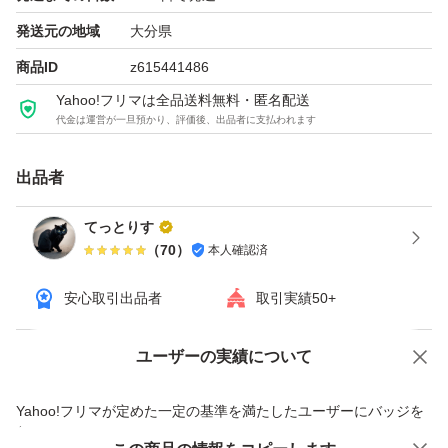
発送元の地域
大分県
商品ID
z615441486
Yahoo!フリマは全品送料無料・匿名配送
代金は運営が一旦預かり、評価後、出品者に支払われます
出品者
てっとりす
（
70
）
本人確認済
安心取引出品者
取引実績50+
ユーザーの実績について
価格の相談
商品への質問
商品への質問からの値下げ交渉、不適切なカテゴリ変更依頼は禁止です
Yahoo!フリマが定めた一定の基準を満たしたユーザーにバッジを
付与しています