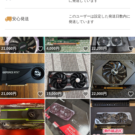
に発送しています
いいね！
いいね！
18,000
円
6,980
円
18,000
円
このユーザーは設定した発送日数内に
安心発送
発送しています
いいね！
いいね！
21,000
円
4,000
円
22,200
円
いいね！
いいね！
21,000
円
15,000
円
22,000
円