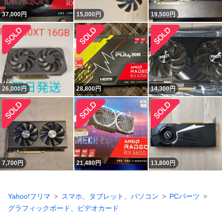
37,000
円
15,000
円
19,500
円
26,000
円
28,800
円
14,300
円
7,700
円
21,480
円
13,800
円
Yahoo!フリマ
スマホ、タブレット、パソコン
PCパーツ
グラフィックボード、ビデオカード