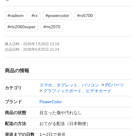
GPU-Zで認識することを確認済みです。写真が4枚目にあ
#
radeon
#
rx
#
powercolor
#
rx5700
ります。
#
rtx2060super
#
rtx2070
FF14黄金のレガシーのベンチマークで動作確認済みで
購入日時：
2026年7月26日 13:19
す。写真が5枚目にあります。
出品日時：
2026年5月25日 21:24
商品の性質上動作保証や返品返金は致しかねます。
商品の情報
分からないことや写真の追加要望、質問等あればお気軽に
スマホ、タブレット、パソコン
PCパーツ
カテゴリ
グラフィックボード、ビデオカード
どうぞ！
ブランド
PowerColor
商品の状態
目立った傷や汚れなし
配送の方法
おてがる配送（日本郵便）
発送までの日数
1〜2日で発送