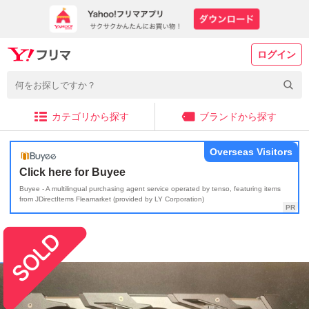
ログイン
カテゴリから探す
ブランドから探す
Overseas Visitors
Click here for Buyee
Buyee - A multilingual purchasing agent service operated by tenso, featuring items
from JDirectItems Fleamarket (provided by LY Corporation)