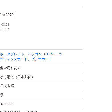
シーのベンチマークで動作確認済みです。写真が
#
rtx2070
08:03
21:07
保証や返品返金は致しかねます。
写真の追加要望、質問等あればお気軽にどう
ホ、タブレット、パソコン
PCパーツ
ラフィックボード、ビデオカード
傷や汚れあり
がる配送（日本郵便）
2日で発送
県
5430666