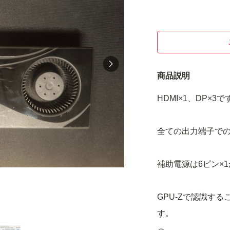
商品説明
HDMI×1、DP×3で
全ての出力端子で
補助電源は6ピン×
GPU-Zで認識す
す。