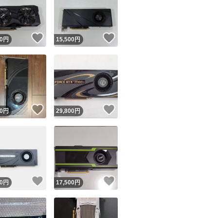
！
いいね！
いいね！
0
円
15,500
円
ユーザーの実績について
！
いいね！
いいね！
0
円
29,800
円
o!フリマが定めた一定の基準を満たしたユーザーにバッジを付与しています
出品者
この商品の情報をコピーします
取引出品者
Yahoo!フリマの基準をクリアした安心・安全なユーザーです
！
いいね！
いいね！
商品画像の
無断転載は禁止
されています
0
円
17,500
円
コピーされた情報は
必ずご自身の商品に合わせて編集
してください
コピーは
1商品につき1回
です
実績◯+
このユーザーはYahoo!フリマの取引を完了させた実績があり