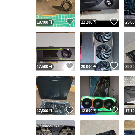
他フ
いいね！
いいね
18,400
円
22,200
円
25,00
スピード
※このバッ
スピ
いいね！
いいね
17,500
円
20,000
円
29,20
スピ
安心
いいね！
いいね
17,500
円
12,800
円
17,10