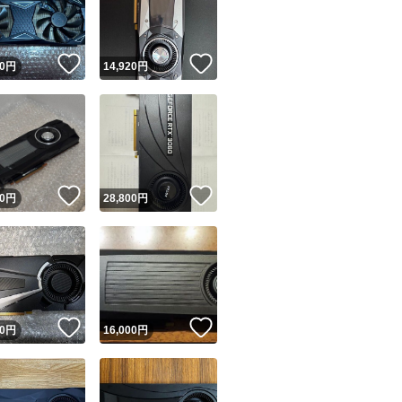
商品情報コピー機
リマ実績◯+
このユーザーは他フリマサービスでの取引実績があります
！
いいね！
いいね！
0
円
14,920
円
出品ページへ
&安心発送
キャンセル
ジは実績に基づく表示であり、発送を保証しているものではありません
このユーザーは高頻度で24時間以内＆設定した発送日数内に
ード＆安心発送
ます
！
いいね！
いいね！
0
円
28,800
円
ード発送
このユーザーは高頻度で24時間以内に発送しています
発送
このユーザーは設定した発送日数内に発送しています
！
いいね！
いいね！
0
円
16,000
円