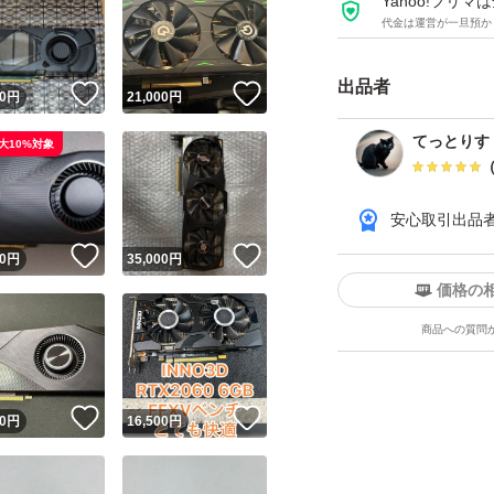
Yahoo!フリ
代金は運営が一旦預か
出品者
！
いいね！
いいね！
0
円
21,000
円
てっとりす
大10%対象
安心取引出品
！
いいね！
いいね！
0
円
35,000
円
価格の
商品への質問
！
いいね！
いいね！
0
円
16,500
円