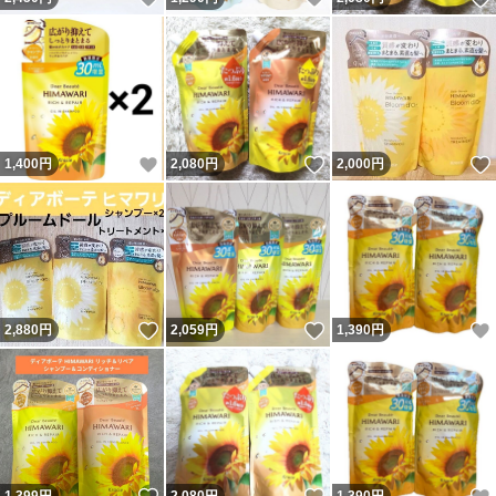
いいね！
いいね！
1,400
円
2,080
円
2,000
円
いいね！
いいね！
2,880
円
2,059
円
1,390
円