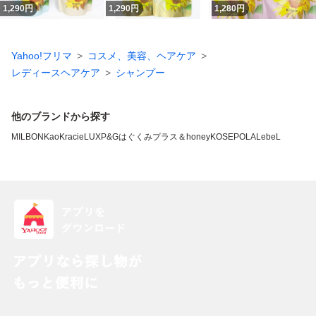
1,290
円
1,290
円
1,280
円
Yahoo!フリマ
コスメ、美容、ヘアケア
レディースヘアケア
シャンプー
他のブランドから探す
MILBON
Kao
Kracie
LUX
P&G
はぐくみプラス
＆honey
KOSE
POLA
LebeL