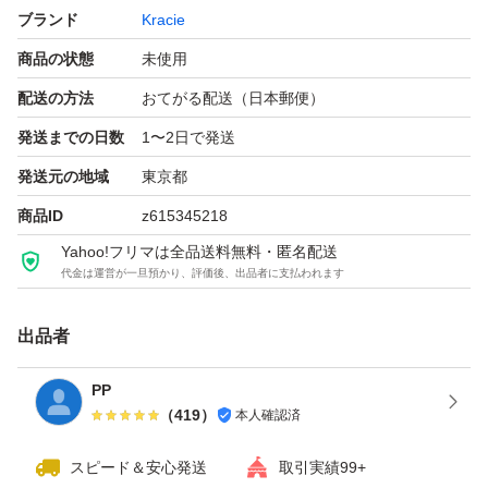
ブランド
Kracie
商品の状態
未使用
配送の方法
おてがる配送（日本郵便）
発送までの日数
1〜2日で発送
発送元の地域
東京都
商品ID
z615345218
Yahoo!フリマは全品送料無料・匿名配送
代金は運営が一旦預かり、評価後、出品者に支払われます
出品者
PP
（
419
）
本人確認済
スピード＆安心発送
取引実績99+