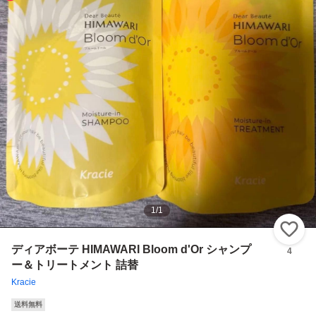
1
/
1
い
ディアボーテ HIMAWARI Bloom d'Or シャンプ
4
ー＆トリートメント 詰替
Kracie
送料無料