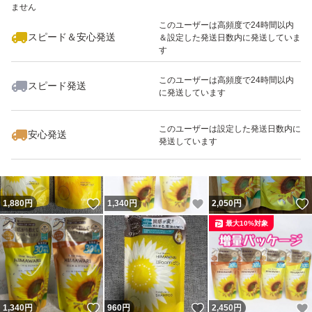
ません
最大10%対象
このユーザーは高頻度で24時間以内
スピード＆安心発送
＆設定した発送日数内に発送していま
す
このユーザーは高頻度で24時間以内
スピード発送
に発送しています
いいね！
いいね！
1,290
円
1,880
円
2,000
円
このユーザーは設定した発送日数内に
安心発送
発送しています
いいね！
いいね！
1,880
円
1,340
円
2,050
円
最大10%対象
いいね！
いいね！
1,340
円
960
円
2,450
円