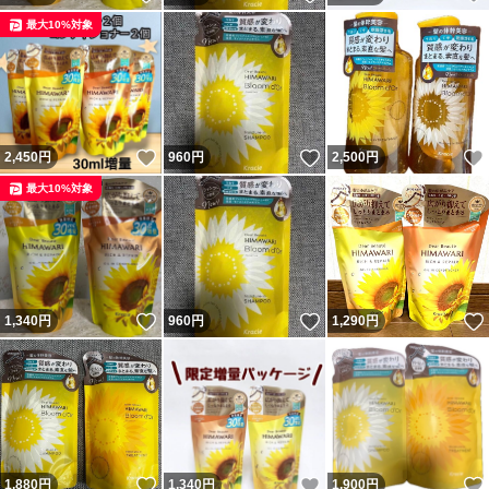
最大10%対象
いいね！
いいね！
2,450
円
960
円
2,500
円
最大10%対象
いいね！
いいね！
1,340
円
960
円
1,290
円
いいね！
いいね！
1,880
円
1,340
円
1,900
円