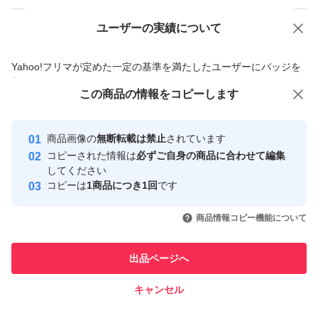
ユーザーの実績について
価格の相談
商品への質問
商品への質問からの値下げ交渉、不適切なカテゴリ変更依頼は禁止です
Yahoo!フリマが定めた一定の基準を満たしたユーザーにバッジを
付与しています
この商品をみている人にオススメ
この商品の情報をコピーします
安心取引出品者
最大10%対象
最大10%対象
Yahoo!フリマの基準をクリアした安
安心取引出品者
商品画像の
無断転載は禁止
されています
心・安全なユーザーです
コピーされた情報は
必ずご自身の商品に合わせて編集
取引実績
してください
コピーは
1商品につき1回
です
このユーザーはYahoo!フリマの取
取引実績◯+
いいね！
いいね！
1,799
円
2,080
円
2,080
円
引を完了させた実績があります
商品情報コピー機能について
最大10%対象
最大10%対象
このユーザーは他フリマサービス
他フリマ実績◯+
出品ページへ
での取引実績があります
キャンセル
スピード&安心発送
いいね！
いいね！
1,340
※このバッジは実績に基づく表示であり、発送を保証しているものではあり
円
1,340
円
1,340
円