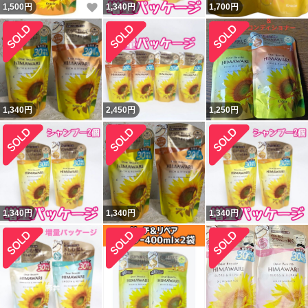
いいね！
1,500
円
1,340
円
1,700
円
1,340
円
2,450
円
1,250
円
1,340
円
1,340
円
1,340
円