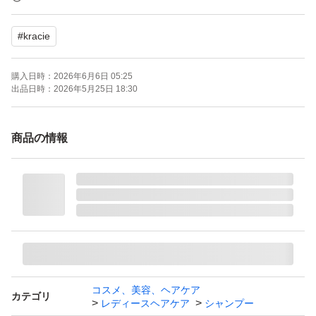
【商品名】ディアボーテ HIMAWARI Bloom d'Or モイスチ
#
kracie
ャーイン シャンプー＆トリートメント
【内容量】シャンプー、トリートメント 各1個
購入日時：
2026年6月6日 05:25
【商品の状態】未使用
出品日時：
2026年5月25日 18:30
【カラー】イエロー系
商品の情報
よろしくお願いいたします。
コスメ、美容、ヘアケア
カテゴリ
レディースヘアケア
シャンプー