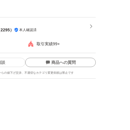
損しやすい為プラスチック箱を推奨します。※
都合上ダンボールでの発送がメインとなりま
（
2295
）
本人確認済
-----
取引実績99+
龍、而今、鍋島、勝駒、花邑、花陽浴、新政、
美人、写楽、No6、鳳凰美田、久保田、作、
相談
商品への質問
吟醸、純米大吟醸、日本酒、亜麻猫、陽乃鳥、
からの値下げ交渉、不適切なカテゴリ変更依頼は禁止です
、日本酒、山本、冩楽、飛露喜、十四代、磯自
まつもと、花陽浴、勝駒、九平次、久保田、山
酒屋