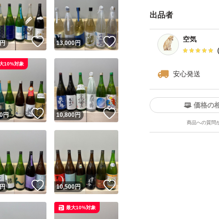
・ダンボールは破
出品者
四合瓶はサイズの
す。
空気
！
いいね！
いいね！
円
13,000
円
------------検索用-------
大10%対象
安心発送
獺祭、十四代、黒
飛露喜、田酒、東洋
価格の
澤屋まつもと、大
！
いいね！
いいね！
0
円
10,800
円
商品への質問
天蛙、プレミア酒
慢
くどき上手、澤屋
田錦、白鶴錦、居
！
いいね！
いいね！
円
10,500
円
最大10%対象