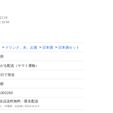
ます！！
12:24
16:56
リマの仕様につきクール便での発送は行なっており
ださい。
ドリンク、水、お酒
日本酒
日本酒セット
は販売しません。
送中に割れてしまう事があったため、お酒用の
用
ます！
がる配送（ヤマト運輸）
の際は購入後にメッセージでご連絡ください。
3日で発送
望がある方も購入後のメッセージでご連絡くだ
都
5302260
は発送をお休みさせて頂く場合がございます
マは全品送料無料・匿名配送
。
り、評価後、出品者に支払われます