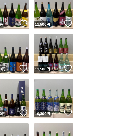
！
いいね！
いいね！
円
11,500
円
ユーザーの実績について
！
いいね！
いいね！
0
円
11,500
円
o!フリマが定めた一定の基準を満たしたユーザーにバッジを付与しています
出品者
この商品の情報をコピーします
取引出品者
Yahoo!フリマの基準をクリアした安心・安全なユーザーです
！
いいね！
いいね！
商品画像の
無断転載は禁止
されています
0
円
10,300
円
コピーされた情報は
必ずご自身の商品に合わせて編集
してください
コピーは
1商品につき1回
です
実績◯+
このユーザーはYahoo!フリマの取引を完了させた実績があり