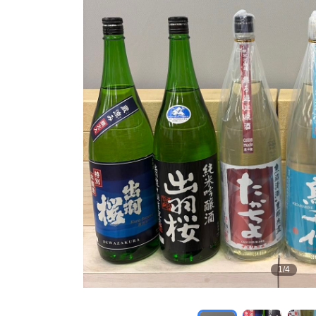
1
/
4