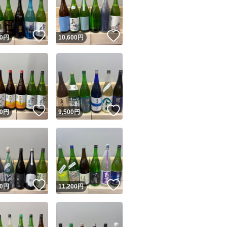
商品情報コピー機
リマ実績◯+
このユーザーは他フリマサービスでの取引実績があります
！
いいね！
いいね！
0
円
10,600
円
出品ページへ
&安心発送
キャンセル
ジは実績に基づく表示であり、発送を保証しているものではありません
このユーザーは高頻度で24時間以内＆設定した発送日数内に
ード＆安心発送
ます
！
いいね！
いいね！
0
円
9,500
円
ード発送
このユーザーは高頻度で24時間以内に発送しています
発送
このユーザーは設定した発送日数内に発送しています
！
いいね！
いいね！
0
円
11,200
円