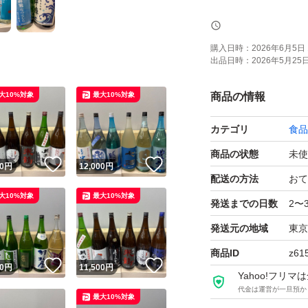
よろしくお願いし
購入日時：
2026年6月5日 
出品日時：
2026年5月25日 
【お願い】
・・Yahoo!フ
大10%対象
最大10%対象
商品の情報
ません。ご了承く
カテゴリ
食品
・20歳未満の方に
・段ボールでの発
商品の状態
未使
！
いいね！
いいね！
0
円
12,000
円
P箱で発送しており
配送の方法
おて
大10%対象
最大10%対象
・段ボールご希望
発送までの日数
2〜
・配達日時のご希
発送元の地域
東京
さい。
商品ID
z61
・日曜日、月曜日
！
いいね！
いいね！
0
円
11,500
円
Yahoo!フリ
が、ご了承下さい
代金は運営が一旦預か
最大10%対象