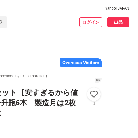
Yahoo! JAPAN
ログイン
出品
Overseas Visitors
(provided by LY Corporation)
2種セット【安すぎるから値
いいね！
升瓶6本 製造月は2枚
1
載