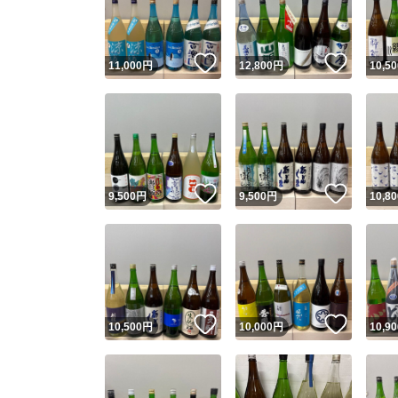
他フ
いいね！
いいね
11,000
円
12,800
円
10,50
スピード
※このバッ
スピ
いいね！
いいね
9,500
円
9,500
円
10,80
スピ
安心
いいね！
いいね
10,500
円
10,000
円
10,90