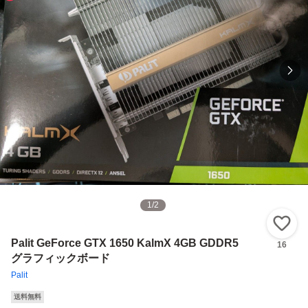
1
/
2
い
Palit GeForce GTX 1650 KalmX 4GB GDDR5
16
グラフィックボード
Palit
送料無料