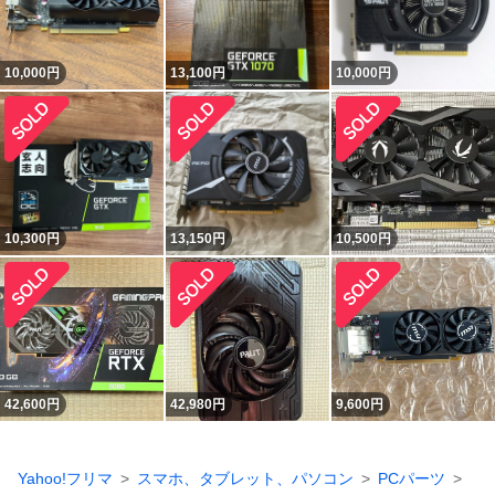
10,000
円
13,100
円
10,000
円
10,300
円
13,150
円
10,500
円
42,600
円
42,980
円
9,600
円
Yahoo!フリマ
スマホ、タブレット、パソコン
PCパーツ