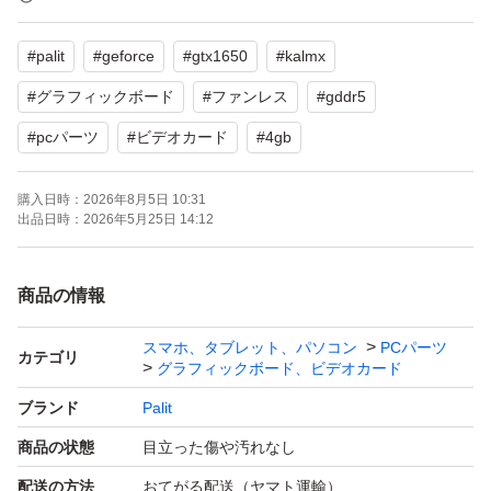
完全ファンレス（無音設計）、補助電源不要（省電力）
#
palit
#
geforce
#
gtx1650
#
kalmx
禁煙、ペットなし、ワンオーナー品です
#
グラフィックボード
#
ファンレス
#
gddr5
よろしくお願いいたします。
#
pcパーツ
#
ビデオカード
#
4gb
購入日時：
2026年8月5日 10:31
出品日時：
2026年5月25日 14:12
商品の情報
スマホ、タブレット、パソコン
PCパーツ
カテゴリ
グラフィックボード、ビデオカード
ブランド
Palit
商品の状態
目立った傷や汚れなし
配送の方法
おてがる配送（ヤマト運輸）