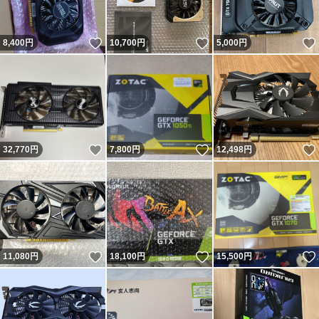
いいね！
いいね！
8,400
円
10,700
円
5,000
円
いいね！
いいね！
32,770
円
7,800
円
12,498
円
いいね！
いいね！
11,080
円
18,100
円
15,500
円