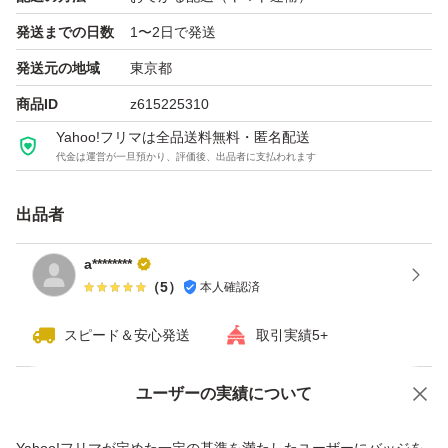
発送までの日数
1〜2日で発送
発送元の地域
東京都
商品ID
z615225310
Yahoo!フリマは全品送料無料・匿名配送
代金は運営が一旦預かり、評価後、出品者に支払われます
出品者
a********
（
5
）
本人確認済
スピード＆安心発送
取引実績5+
ユーザーの実績について
価格の相談
商品への質問
商品への質問からの値下げ交渉、不適切なカテゴリ変更依頼は禁止です