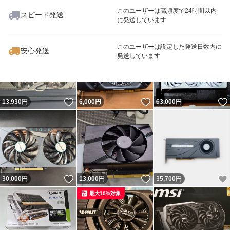
このユーザーは高頻度で24時間以内
スピード発送
に発送しています
いいね！
12,200
円
7,800
円
5,000
円
このユーザーは設定した発送日数内に
安心発送
発送しています
いいね！
いいね！
13,930
円
6,000
円
63,000
円
いいね！
いいね！
30,000
円
13,000
円
35,700
円
最大10%対象