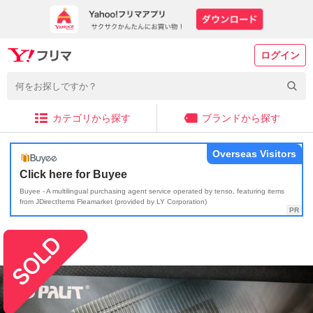
ログイン
カテゴリから探す
ブランドから探す
Overseas Visitors
Click here for Buyee
Buyee - A multilingual purchasing agent service operated by tenso, featuring items
from JDirectItems Fleamarket (provided by LY Corporation)