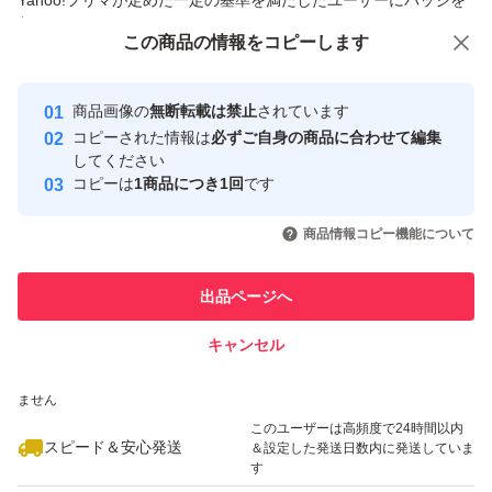
Yahoo!フリマが定めた一定の基準を満たしたユーザーにバッジを
付与しています
この商品をみている人にオススメ
この商品の情報をコピーします
安心取引出品者
Yahoo!フリマの基準をクリアした安
安心取引出品者
商品画像の
無断転載は禁止
されています
心・安全なユーザーです
コピーされた情報は
必ずご自身の商品に合わせて編集
取引実績
してください
コピーは
1商品につき1回
です
このユーザーはYahoo!フリマの取
取引実績◯+
いいね！
いいね！
17,200
円
12,000
円
16,500
円
引を完了させた実績があります
商品情報コピー機能について
最大10%対象
最大10%対象
最大10%対象
このユーザーは他フリマサービス
他フリマ実績◯+
出品ページへ
での取引実績があります
キャンセル
スピード&安心発送
いいね！
いいね！
13,000
※このバッジは実績に基づく表示であり、発送を保証しているものではあり
円
10,700
円
13,000
円
ません
このユーザーは高頻度で24時間以内
スピード＆安心発送
＆設定した発送日数内に発送していま
す