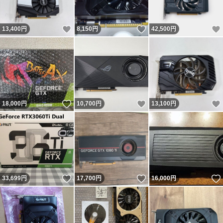
いいね！
いいね！
13,400
円
8,150
円
42,500
円
いいね！
いいね！
18,000
円
10,700
円
13,100
円
いいね！
いいね！
33,699
円
17,700
円
16,000
円