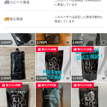
このユーザーは高頻度で24時間以内
スピード発送
に発送しています
いいね！
いいね！
2,850
円
2,900
円
2,450
円
このユーザーは設定した発送日数内に
安心発送
発送しています
いいね！
いいね！
2,600
円
2,780
円
2,480
円
最大10%対象
最大10%対象
いいね！
いいね！
2,590
円
4,749
円
4,749
円
最大10%対象
最大10%対象
最大10%対象