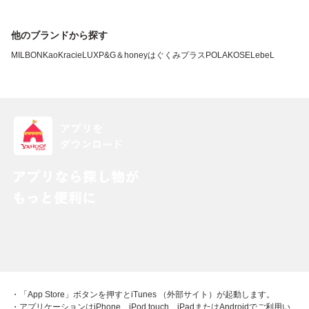
他のブランドから探す
MILBON
Kao
Kracie
LUX
P&G
＆honey
はぐくみプラス
POLA
KOSE
LebeL
・「App Store」ボタンを押すとiTunes （外部サイト）が起動します。
・アプリケーションはiPhone、iPod touch、iPadまたはAndroidでご利用い