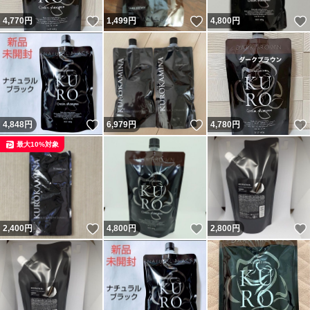
いいね！
いいね！
4,770
円
1,499
円
4,800
円
いいね！
いいね！
4,848
円
6,979
円
4,780
円
最大10%対象
いいね！
いいね！
2,400
円
4,800
円
2,800
円