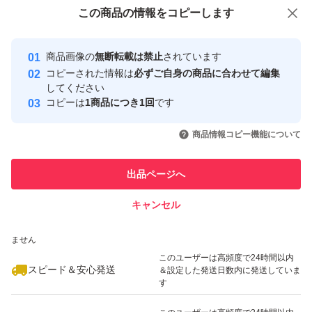
付与しています
この商品をみている人にオススメ
この商品の情報をコピーします
安心取引出品者
最大10%対象
最大10%対象
Yahoo!フリマの基準をクリアした安
安心取引出品者
商品画像の
無断転載は禁止
されています
心・安全なユーザーです
コピーされた情報は
必ずご自身の商品に合わせて編集
取引実績
してください
コピーは
1商品につき1回
です
このユーザーはYahoo!フリマの取
取引実績◯+
いいね！
いいね！
2,500
円
2,500
円
2,350
円
引を完了させた実績があります
商品情報コピー機能について
このユーザーは他フリマサービス
他フリマ実績◯+
出品ページへ
での取引実績があります
キャンセル
スピード&安心発送
いいね！
いいね！
2,450
※このバッジは実績に基づく表示であり、発送を保証しているものではあり
円
2,480
円
2,400
円
ません
このユーザーは高頻度で24時間以内
スピード＆安心発送
＆設定した発送日数内に発送していま
す