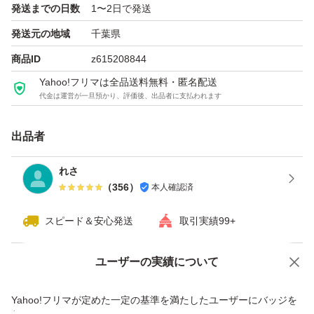
発送までの日数
1〜2日で発送
発送元の地域
千葉県
商品ID
z615208844
Yahoo!フリマは全品送料無料・匿名配送
代金は運営が一旦預かり、評価後、出品者に支払われます
出品者
れさ
（
356
）
本人確認済
スピード＆安心発送
取引実績99+
ユーザーの実績について
価格の相談
商品への質問
商品への質問からの値下げ交渉、不適切なカテゴリ変更依頼は禁止です
Yahoo!フリマが定めた一定の基準を満たしたユーザーにバッジを