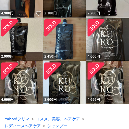
いいね！
4,900
円
2,380
円
2,280
円
2,999
円
2,450
円
4,600
円
4,699
円
3,600
円
4,699
円
Yahoo!フリマ
コスメ、美容、ヘアケア
レディースヘアケア
シャンプー