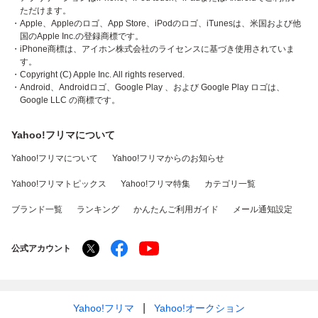
ただけます。
・Apple、Appleのロゴ、App Store、iPodのロゴ、iTunesは、米国および他
国のApple Inc.の登録商標です。
・iPhone商標は、アイホン株式会社のライセンスに基づき使用されていま
す。
・Copyright (C) Apple Inc. All rights reserved.
・Android、Androidロゴ、Google Play 、および Google Play ロゴは、
Google LLC の商標です。
Yahoo!フリマについて
Yahoo!フリマについて
Yahoo!フリマからのお知らせ
Yahoo!フリマトピックス
Yahoo!フリマ特集
カテゴリ一覧
ブランド一覧
ランキング
かんたんご利用ガイド
メール通知設定
公式アカウント
Yahoo!フリマ
Yahoo!オークション