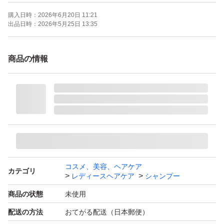
新品未開封
購入日時：
2026年6月20日 11:21
出品日時：
2026年5月25日 13:35
よろしくお願いいたします。
商品の情報
KUROKAMINA (クロカミナ） 黒髪シャンプー 300g 白髪
染め シャンプー ヘアケア エイジングケア 黒髪 スカルプ
ケア 白髪ケア ダメージ
コスメ、美容、ヘアケア
カテゴリ
レディースヘアケア
シャンプー
商品の状態
未使用
配送の方法
おてがる配送（日本郵便）