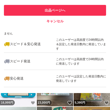
このユーザーは他フリマサービス
他フリマ実績◯+
出品ページへ
での取引実績があります
キャンセル
スピード&安心発送
いいね！
いいね！
28,600
※このバッジは実績に基づく表示であり、発送を保証しているものではあり
円
28,500
円
18,900
円
ません
このユーザーは高頻度で24時間以内
スピード＆安心発送
＆設定した発送日数内に発送していま
す
このユーザーは高頻度で24時間以内
スピード発送
に発送しています
いいね！
いいね！
19,000
円
16,900
円
17,200
円
このユーザーは設定した発送日数内に
安心発送
発送しています
いいね！
いいね！
16,999
円
23,000
円
5,390
円