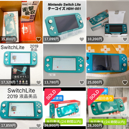
いいね！
いいね！
35,800
円
17,099
円
10,200
円
いいね！
いいね！
17,329
円
13,780
円
25,000
円
いいね！
17,859
円
26,900
円
28,300
円