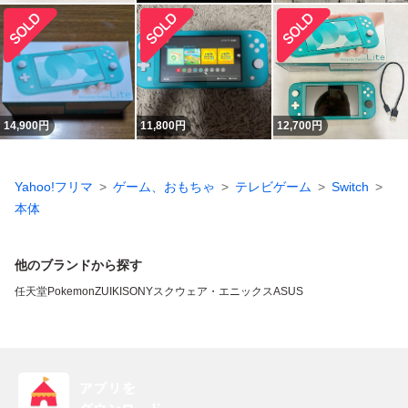
14,900
円
11,800
円
12,700
円
Yahoo!フリマ
ゲーム、おもちゃ
テレビゲーム
Switch
本体
他のブランドから探す
任天堂
Pokemon
ZUIKI
SONY
スクウェア・エニックス
ASUS