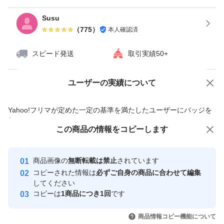
Susu
（
775
）
本人確認済
スピード発送
取引実績50+
ユーザーの実績について
価格の相談
商品への質問
商品への質問からの値下げ交渉、不適切なカテゴリ変更依頼は禁止です
Yahoo!フリマが定めた一定の基準を満たしたユーザーにバッジを
付与しています
この商品をみている人にオススメ
この商品の情報をコピーします
安心取引出品者
最大10%対象
最大10%対象
Yahoo!フリマの基準をクリアした安
安心取引出品者
商品画像の
無断転載は禁止
されています
心・安全なユーザーです
コピーされた情報は
必ずご自身の商品に合わせて編集
取引実績
してください
コピーは
1商品につき1回
です
このユーザーはYahoo!フリマの取
取引実績◯+
いいね！
いいね！
21,000
円
17,990
円
18,900
円
引を完了させた実績があります
商品情報コピー機能について
最大10%対象
最大10%対象