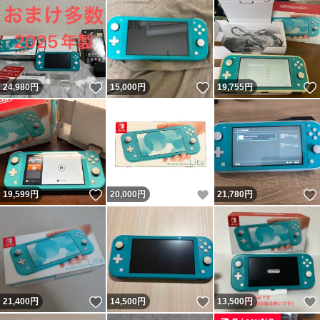
いいね！
いいね！
24,980
円
15,000
円
19,755
円
いいね！
いいね！
19,599
円
20,000
円
21,780
円
いいね！
いいね！
21,400
円
14,500
円
13,500
円