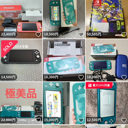
いいね！
いいね！
23,400
円
18,500
円
50,505
円
いいね！
14,500
円
16,300
円
18,000
円
最大10%対象
いいね！
いいね！
22,980
円
15,000
円
12,500
円