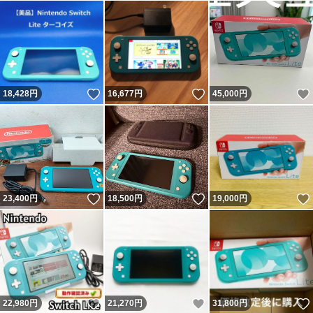
いいね！
いいね！
18,428
円
16,677
円
45,000
円
いいね！
いいね！
23,400
円
18,500
円
19,000
円
いいね！
いいね！
22,980
円
21,270
円
31,800
円