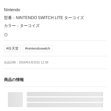
Nintendo
型番：NINTENDO SWITCH LITE ターコイズ
カラー：ターコイズ
「Nintendo Switch Lite」は、「Nintendo Switch」の新し
#
任天堂
#
nintendoswitch
い仲間で、コントローラーを本体と一体化させることで、
小さく、軽く、持ち運びやすくなった、携帯専用のゲーム
出品日時：
2026年5月25日 12:39
機です。携帯専用なので、テレビに画面を出力して遊ぶこ
とはできませんが、Nintendo Switchの携帯モ…
商品の情報
#Nintendo
#エンタメ/ホビー
#ゲームソフト/ゲーム機本体