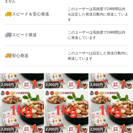
ません
このユーザーは高頻度で24時間以内
スピード＆安心発送
＆設定した発送日数内に発送していま
す
このユーザーは高頻度で24時間以内
スピード発送
に発送しています
いいね！
いいね！
2,000
円
2,000
円
2,000
円
このユーザーは設定した発送日数内に
安心発送
発送しています
いいね！
いいね！
2,000
円
2,000
円
2,000
円
いいね！
いいね！
2,000
円
2,000
円
2,000
円