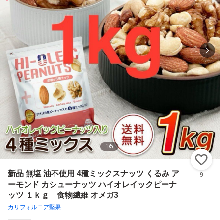
1
/
5
い
新品 無塩 油不使用 4種ミックスナッツ くるみ ア
9
ーモンド カシューナッツ ハイオレイックピーナ
ッツ １ｋｇ 食物繊維 オメガ3
カリフォルニア堅果