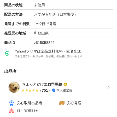
み。
商品の状態
未使用
配送の方法
おてがる配送（日本郵便）
賞味期限 2027.6.15
発送までの日数
1〜2日で発送
発送元の地域
和歌山県
発送は商品をそのまま宅配用のビニール袋に入れ、ゆうパ
商品ID
z615058842
ケットポストにて発送いたします。
Yahoo!フリマは全品送料無料・匿名配送
代金は運営が一旦預かり、評価後、出品者に支払われます
【ブランド】カリフォルニア堅果
【カテゴリ】ミックスナッツ
出品者
【商品の状態】未使用
ちょっとだけエロ司馬懿
【内容量】１ｋｇ
（
751
）
本人確認済
【原材料】くるみ、アーモンド、カシューナッツ、ハイオ
安心取引出品者
安心発送
レイックピーナッツ
取引実績99+
【保存方法】直射日光、高温多湿を避け、涼しい場所に保