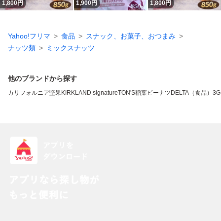
1,800
円
1,900
円
1,800
円
Yahoo!フリマ
食品
スナック、お菓子、おつまみ
ナッツ類
ミックスナッツ
他のブランドから探す
カリフォルニア堅果
KIRKLAND signature
TON'S
稲葉ピーナツ
DELTA（食品）
3G