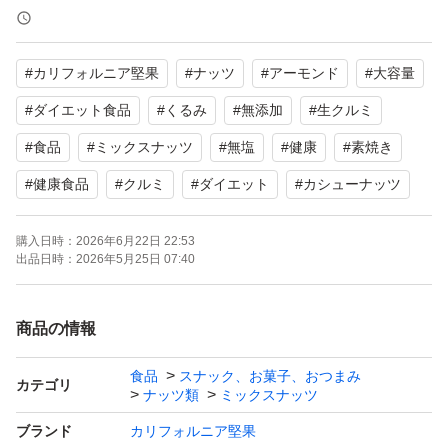
ミックスナッツは、1種類だけでは摂りきれないさまざま
な栄養素をバランスよく摂取でき、健康維持や美容、間食
#
カリフォルニア堅果
#
ナッツ
#
アーモンド
#
大容量
にも最適です。
#
ダイエット食品
#
くるみ
#
無添加
#
生クルミ
・くるみ：オメガ3脂肪酸
#
食品
#
ミックスナッツ
#
無塩
#
健康
#
素焼き
・アーモンド：ビタミンE・食物繊維
#
健康食品
#
クルミ
#
ダイエット
#
カシューナッツ
・カシューナッツ：ミネラル
・ピーナッツ：たんぱく質
購入日時：
2026年6月22日 22:53
出品日時：
2026年5月25日 07:40
など
商品の情報
【商品の特徴】
香ばしさと新鮮さが長持ちするアメリカ産ハイオレイック
食品
スナック、お菓子、おつまみ
カテゴリ
ナッツ類
ミックスナッツ
ピーナッツ使用、油・食塩・保存料 不使用で添加物を使
わず、ナッツ本来の味わい。サクッとした食感と自然な甘
ブランド
カリフォルニア堅果