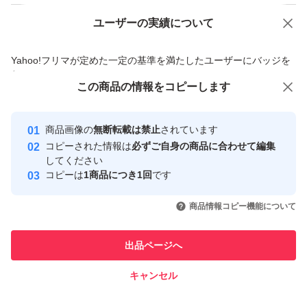
管してください。
ユーザーの実績について
価格の相談
商品への質問
食塩不使用
化学調味料不使用
商品への質問からの値下げ交渉、不適切なカテゴリ変更依頼は禁止です
Yahoo!フリマが定めた一定の基準を満たしたユーザーにバッジを
油不使用
付与しています
この商品をみている人にオススメ
この商品の情報をコピーします
安心取引出品者
最大10%対象
最大10%対象
最大10%対象
【おすすめ用途】
Yahoo!フリマの基準をクリアした安
安心取引出品者
商品画像の
無断転載は禁止
されています
心・安全なユーザーです
・健康志向の方のおやつ
コピーされた情報は
必ずご自身の商品に合わせて編集
取引実績
してください
・ダイエット中の間食
コピーは
1商品につき1回
です
・お酒のおつまみ
このユーザーはYahoo!フリマの取
取引実績◯+
いいね！
いいね！
2,000
円
2,000
円
2,000
円
引を完了させた実績があります
・毎日の栄養補給に
商品情報コピー機能について
このユーザーは他フリマサービス
他フリマ実績◯+
出品ページへ
での取引実績があります
ミックスナッツ 無塩 無添加 1000g 4種 素焼き おつまみ
食塩無添加 アーモンド くるみ カシューナッツ ハイオレイ
キャンセル
スピード&安心発送
ックピーナッツ 4種のミックスナッツ
いいね！
いいね！
2,000
※このバッジは実績に基づく表示であり、発送を保証しているものではあり
円
2,000
円
2,000
円