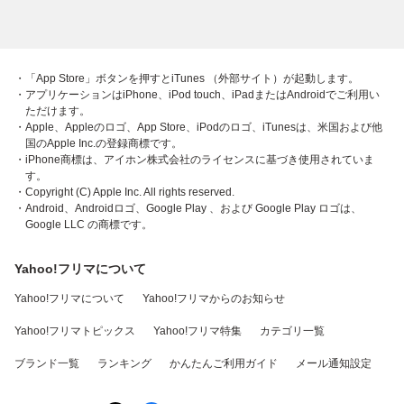
・「App Store」ボタンを押すとiTunes （外部サイト）が起動します。
・アプリケーションはiPhone、iPod touch、iPadまたはAndroidでご利用い
ただけます。
・Apple、Appleのロゴ、App Store、iPodのロゴ、iTunesは、米国および他
国のApple Inc.の登録商標です。
・iPhone商標は、アイホン株式会社のライセンスに基づき使用されていま
す。
・Copyright (C) Apple Inc. All rights reserved.
・Android、Androidロゴ、Google Play 、および Google Play ロゴは、
Google LLC の商標です。
Yahoo!フリマについて
Yahoo!フリマについて
Yahoo!フリマからのお知らせ
Yahoo!フリマトピックス
Yahoo!フリマ特集
カテゴリ一覧
ブランド一覧
ランキング
かんたんご利用ガイド
メール通知設定