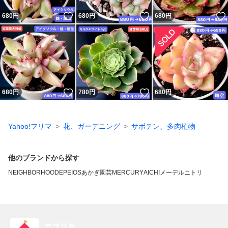
いいね！
いいね！
680
円
680
円
680
円
いいね！
いいね！
680
円
780
円
680
円
Yahoo!フリマ
花、ガーデニング
サボテン、多肉植物
他のブランドから探す
NEIGHBORHOOD
EPEIOS
あかぎ園芸
MERCURY
AICHIメーデル
ニトリ