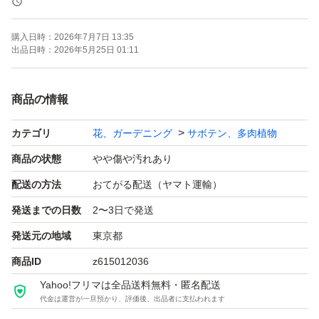
韓国苗 超美苗 紅葉大苗
購入日時：
2026年7月7日 13:35
出品日時：
2026年5月25日 01:11
紫芋・ミルクティー レア種
商品の情報
1苗=880円→680円
カテゴリ
花、ガーデニング
サボテン、多肉植物
在庫あり
商品の状態
やや傷や汚れあり
人気種
配送の方法
おてがる配送（ヤマト運輸）
とっても綺麗な子です。
発送までの日数
2〜3日で発送
発送元の地域
東京都
★写真は05月24日撮影したものです。
商品ID
z615012036
内容は現物ですけど、成長中なので、個体差、多少ありま
Yahoo!フリマは全品送料無料・匿名配送
す。
代金は運営が一旦預かり、評価後、出品者に支払われます
在庫の中から状態のいい子を発送させて頂きます。