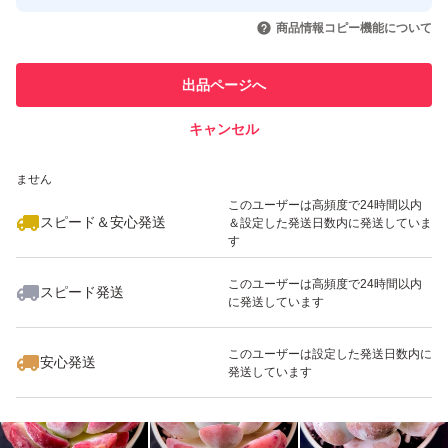
このユーザーはYahoo!フリマの取
取引実績◯+
いいね！
いいね！
680
円
780
円
780
円
引を完了させた実績があります
※発根良好な抜き苗もたまに有ります。
商品情報コピー機能について
このユーザーは他フリマサービス
他フリマ実績◯+
出品ページへ
での取引実績があります
★紅葉がさめている子もいます。
キャンセル
スピード&安心発送
【注意事項】
いいね！
いいね！
780
※このバッジは実績に基づく表示であり、発送を保証しているものではあり
円
680
円
780
円
ません
最大10%対象
このユーザーは高頻度で24時間以内
★植物は生き物です。著しく状態が変化した場合は取り消
スピード＆安心発送
＆設定した発送日数内に発送していま
す
しや同等苗に変更させていただく場合があります。
このユーザーは高頻度で24時間以内
スピード発送
に発送しています
いいね！
いいね！
780
円
680
円
880
円
★★受け取り評価をしていただけないと取引完了になりま
最大10%対象
せん。商品受け取り後は、早めに受け取り評価をお願いし
このユーザーは設定した発送日数内に
安心発送
発送しています
ます。
蒸れて腐らないよう届きましたら早めに開封してくださ