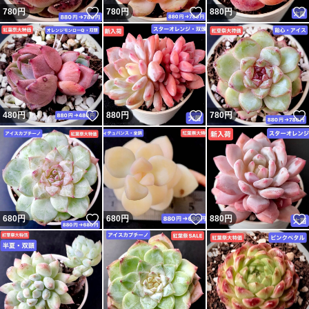
いいね！
いいね！
780
円
780
円
880
円
#韓国苗
#エケベリア
#カット苗
いいね！
いいね！
480
円
880
円
780
円
いいね！
いいね！
680
円
680
円
880
円