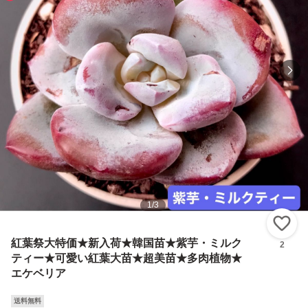
1
/
3
い
紅葉祭大特価★新入荷★韓国苗★紫芋・ミルク
2
ティー★可愛い紅葉大苗★超美苗★多肉植物★
エケベリア
送料無料