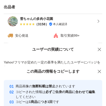
出品者
★多数の多肉商品を同梱の場合、
雪ちゃんの多肉小花園
2個目から、1個ずつ150円割引
（
3158
）
本人確認済
送料一回分のみで専用ぺ－ジを出せます、
安心発送
取引実績99+
同梱要望が購入する前に相談してください、
購入手続終わったら、同梱は出来ません。
ユーザーの実績について
価格の相談
商品への質問
商品への質問からの値下げ交渉、不適切なカテゴリ変更依頼は禁止です
※値段相談と専用ぺージ割引サービス併用出来ません。
Yahoo!フリマが定めた一定の基準を満たしたユーザーにバッジを
付与しています
この商品をみている人にオススメ
この商品の情報をコピーします
安心取引出品者
★カット苗です、根は検疫の為カット洗浄，乾燥されてい
ます。
Yahoo!フリマの基準をクリアした安
安心取引出品者
商品画像の
無断転載は禁止
されています
心・安全なユーザーです
入荷時から小さな傷、爪折れ等あります。
コピーされた情報は
必ずご自身の商品に合わせて編集
取引実績
してください
輸入苗にご理解ある方お願いします
コピーは
1商品につき1回
です
全て発根管理中です。