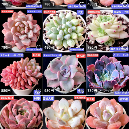
いいね！
いいね！
780
円
780
円
480
円
★置き場所
風通しの良い明るい場所で管理してください。
家の中であれば、窓際や明るいリビングなどがいいでしょ
う。
いいね！
いいね！
780
円
480
円
780
円
★水やり
乾燥に強いので、表明の土が乾いたら土が湿る程度あげて
ください。
乾燥気味に管理して、水のあげ過ぎには注意しましょう。
いいね！
いいね！
880
円
980
円
780
円
★気持ちの良いお取引になる様に心がけますので宜しくお
願いします^_^
#多肉植物