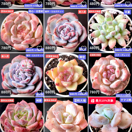
いいね！
いいね！
780
円
780
円
480
円
い。
★★また、腐った苗がある場合は必ず連絡お願い致しま
す！★★
いいね！
いいね！
780
円
880
円
480
円
ご質問への返事が1日以上ない時は通知を見落としている
場合がありますので遠慮なく催促して頂けますと幸いで
す。
いいね！
いいね！
880
円
680
円
780
円
★★連絡する前直接に評価しないでください★★
最大10%対象
★他サイトにも出品中の為、突然の削除やキャンセルの場
合がございます。