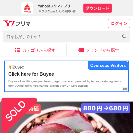
ログイン
カテゴリから探す
ブランドから探す
Overseas Visitors
Click here for Buyee
Buyee - A multilingual purchasing agent service operated by tenso, featuring items
from JDirectItems Fleamarket (provided by LY Corporation)