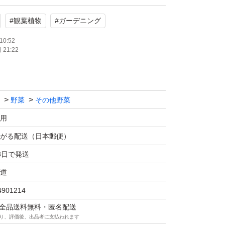
#
観葉植物
#
ガーデニング
10:52
21:22
野菜
その他野菜
用
がる配送（日本郵便）
3日で発送
道
4901214
マは全品送料無料・匿名配送
り、評価後、出品者に支払われます