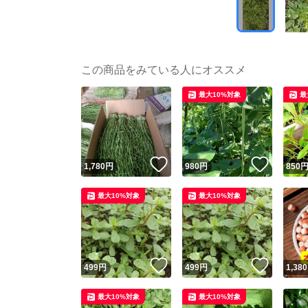
この商品をみている人にオススメ
最大10%対象
最
いいね！
いいね
1,780
円
980
円
850
最大10%対象
最大10%対象
いいね！
いいね
499
円
499
円
1,380
最大10%対象
最大10%対象