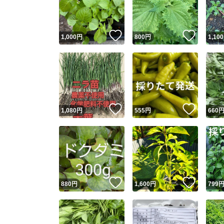
他フ
いいね！
いいね
1,000
円
800
円
1,100
スピード
※このバッ
スピ
いいね！
いいね
1,080
円
555
円
660
スピ
安心
いいね！
いいね
880
円
1,600
円
799