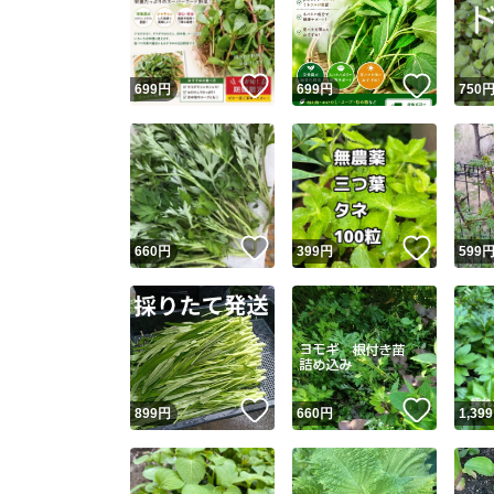
いいね！
いいね
699
円
699
円
750
いいね！
いいね
660
円
399
円
599
Yaho
安心取引
安心
いいね！
いいね
899
円
660
円
1,399
取引実績
取引