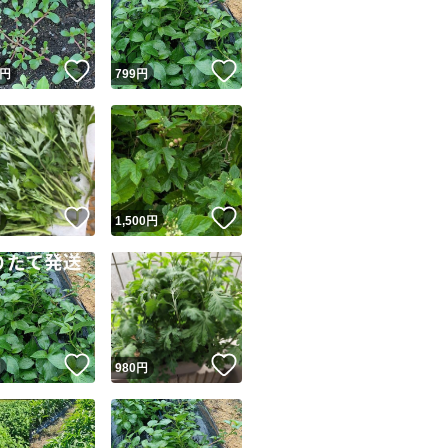
商品情報コピー機
リマ実績◯+
このユーザーは他フリマサービスでの取引実績があります
！
いいね！
いいね！
円
799
円
出品ページへ
&安心発送
キャンセル
ジは実績に基づく表示であり、発送を保証しているものではありません
このユーザーは高頻度で24時間以内＆設定した発送日数内に
ード＆安心発送
ます
！
いいね！
いいね！
円
1,500
円
ード発送
このユーザーは高頻度で24時間以内に発送しています
発送
このユーザーは設定した発送日数内に発送しています
！
いいね！
いいね！
円
980
円