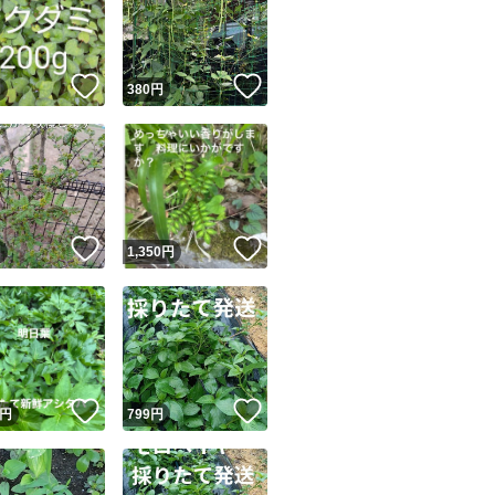
！
いいね！
いいね！
円
380
円
ユーザーの実績について
！
いいね！
いいね！
円
1,350
円
o!フリマが定めた一定の基準を満たしたユーザーにバッジを付与しています
出品者
この商品の情報をコピーします
取引出品者
Yahoo!フリマの基準をクリアした安心・安全なユーザーです
！
いいね！
いいね！
商品画像の
無断転載は禁止
されています
円
799
円
コピーされた情報は
必ずご自身の商品に合わせて編集
してください
コピーは
1商品につき1回
です
実績◯+
このユーザーはYahoo!フリマの取引を完了させた実績があり