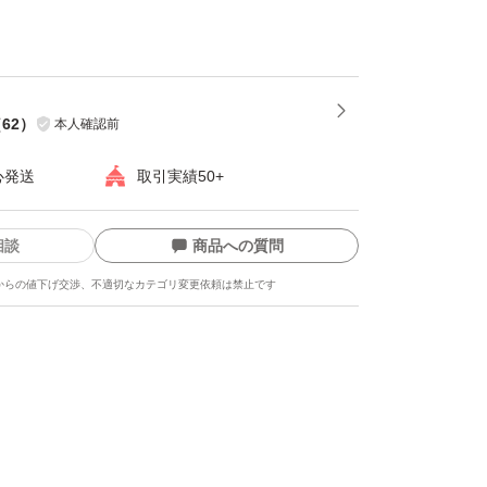
（
62
）
本人確認前
心発送
取引実績50+
相談
商品への質問
からの値下げ交渉、不適切なカテゴリ変更依頼は禁止です