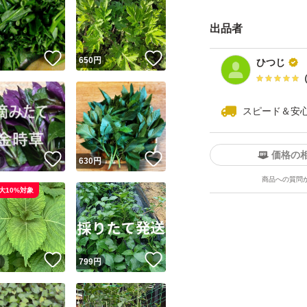
出品者
！
いいね！
いいね！
円
650
円
ひつじ
スピード＆安
価格の
！
いいね！
いいね！
円
630
円
商品への質問
大10%対象
！
いいね！
いいね！
円
799
円