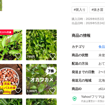
#
斑入り
#
抜き苗
購入日時：
2026年8月2日 
出品日時：
2026年5月24日 
大10%対象
商品の情報
カテゴリ
食品
商品の状態
未使
！
いいね！
いいね！
円
799
円
配送の方法
おて
発送までの日数
2〜
発送元の地域
北海
商品ID
z61
！
いいね！
いいね！
円
1,999
円
Yahoo!フリ
代金は運営が一旦預か