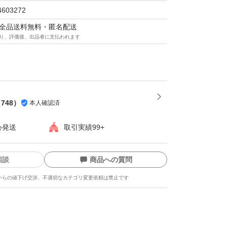
4603272
、認証保証付きでサポート対応いたしますの
マは全品送料無料・匿名配送
り、評価後、出品者に支払われます
もご安心ください。
品の性質上、発送後のキャンセル・返金・返品
ん。
（
748
）
本人確認済
え、ご了承いただける方のみご購入をお願いい
心発送
取引実績99+
相談
商品への質問
送にて発送いたします。
からの値下げ交渉、不適切なカテゴリ変更依頼は禁止です