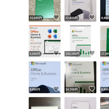
他フ
いいね！
いいね
15,000
円
22,800
円
8,900
スピード
※このバッ
スピ
いいね！
いいね
5,000
円
104,160
円
17,89
スピ
安心
いいね！
いいね
9,800
円
34,700
円
9,800