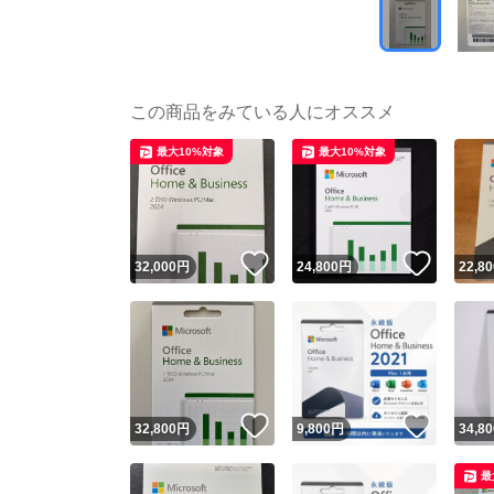
この商品をみている人にオススメ
最大10%対象
最大10%対象
いいね！
いいね
32,000
円
24,800
円
22,80
いいね！
いいね
32,800
円
9,800
円
34,80
最