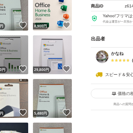
商品ID
z61
・期間内であれば
Yahoo!フリ
代金は運営が一旦預か
で、初めての方で
！
いいね！
いいね！
円
8,900
円
出品者
・高額商品かつ商
はお受けできませ
かなね
内容をご確認のう
！
いいね！
いいね！
0
円
29,800
円
たします。
スピード＆安
■ 発送について
価格の
ネコポス・匿名配
商品への質問
！
いいね！
いいね！
円
5,480
円