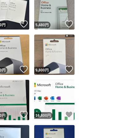
！
いいね！
いいね！
0
円
5,480
円
ユーザーの実績について
！
いいね！
いいね！
0
円
9,800
円
o!フリマが定めた一定の基準を満たしたユーザーにバッジを付与しています
出品者
この商品の情報をコピーします
取引出品者
Yahoo!フリマの基準をクリアした安心・安全なユーザーです
！
いいね！
いいね！
商品画像の
無断転載は禁止
されています
0
円
16,800
円
コピーされた情報は
必ずご自身の商品に合わせて編集
してください
コピーは
1商品につき1回
です
実績◯+
このユーザーはYahoo!フリマの取引を完了させた実績があり