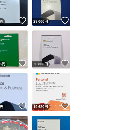
商品情報コピー機
リマ実績◯+
このユーザーは他フリマサービスでの取引実績があります
！
いいね！
いいね！
円
29,000
円
出品ページへ
&安心発送
キャンセル
ジは実績に基づく表示であり、発送を保証しているものではありません
このユーザーは高頻度で24時間以内＆設定した発送日数内に
ード＆安心発送
ます
！
いいね！
いいね！
6
円
30,800
円
ード発送
このユーザーは高頻度で24時間以内に発送しています
発送
このユーザーは設定した発送日数内に発送しています
！
いいね！
いいね！
円
19,680
円