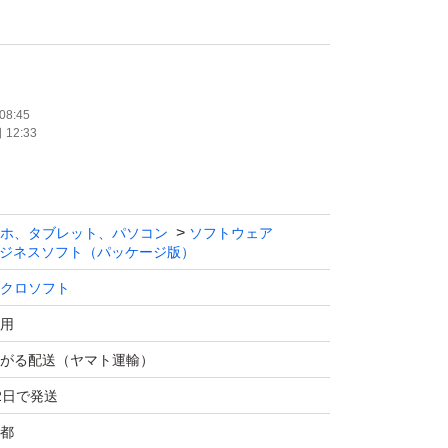
1
rey / Ventura / Sonoma
08:45
12:33
rPoint / Outlook / OneNote
ホ、タブレット、パソコン
ソフトウェア
いて
ジネスソフト（パッケージ版）
につき1台のPCで使用可能
クロソフト
ンストール可
用
いただけます
がる配送（ヤマト運輸）
2日で発送
以内の認証完了をお願いしております。
都