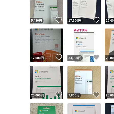
いいね！
いいね
5,480
円
17,600
円
26,40
いいね！
いいね
17,500
円
33,900
円
23,80
Yaho
安心取引
安心
いいね！
いいね
25,000
円
7,800
円
25,00
取引実績
取引