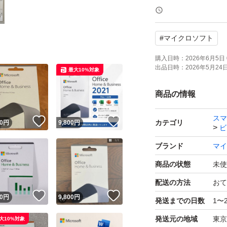
■ 対応OS
【Windows】10 / 1
#
マイクロソフト
【Mac】macOS Monte
購入日時：
2026年6月5日 
出品日時：
2026年5月24日 
最大10%対象
■ 収録アプリ
Word / Excel / Powe
商品の情報
スマ
！
いいね！
いいね！
■ ライセンスにつ
カテゴリ
0
円
9,800
円
ビ
・1プロダクトキー
ブランド
マイ
・同一PCでの再イ
商品の状態
未使
・期限なくご利用
配送の方法
おて
！
いいね！
いいね！
0
円
9,800
円
発送までの日数
1〜
■ ご注意（重要）
・商品到着後、5日
発送元の地域
東京
大10%対象