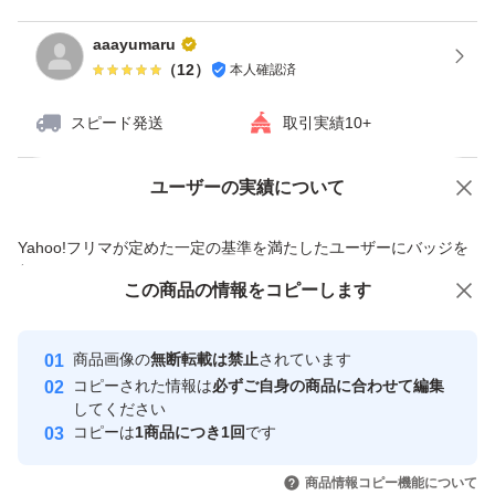
aaayumaru
（
12
）
本人確認済
スピード発送
取引実績10+
ユーザーの実績について
価格の相談
商品への質問
商品への質問からの値下げ交渉、不適切なカテゴリ変更依頼は禁止です
Yahoo!フリマが定めた一定の基準を満たしたユーザーにバッジを
付与しています
この商品をみている人にオススメ
この商品の情報をコピーします
安心取引出品者
Yahoo!フリマの基準をクリアした安
安心取引出品者
商品画像の
無断転載は禁止
されています
心・安全なユーザーです
コピーされた情報は
必ずご自身の商品に合わせて編集
取引実績
してください
コピーは
1商品につき1回
です
このユーザーはYahoo!フリマの取
取引実績◯+
いいね！
いいね！
1,250
円
1,000
円
900
円
引を完了させた実績があります
商品情報コピー機能について