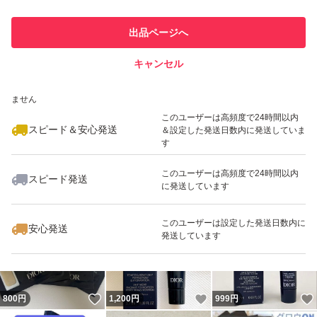
このユーザーは他フリマサービス
他フリマ実績◯+
出品ページへ
での取引実績があります
キャンセル
スピード&安心発送
いいね！
いいね！
2,900
※このバッジは実績に基づく表示であり、発送を保証しているものではあり
円
999
円
1,599
円
ません
最大10%対象
このユーザーは高頻度で24時間以内
スピード＆安心発送
＆設定した発送日数内に発送していま
す
このユーザーは高頻度で24時間以内
スピード発送
に発送しています
いいね！
いいね！
2,400
円
899
円
1,500
円
このユーザーは設定した発送日数内に
安心発送
発送しています
いいね！
いいね！
800
円
1,200
円
999
円