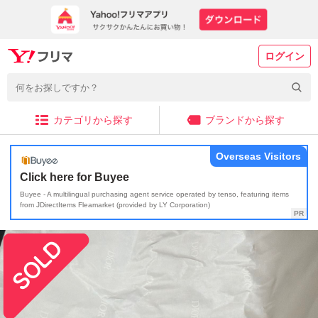
ログイン
カテゴリから探す
ブランドから探す
Overseas Visitors
Click here for Buyee
Buyee - A multilingual purchasing agent service operated by tenso, featuring items
from JDirectItems Fleamarket (provided by LY Corporation)