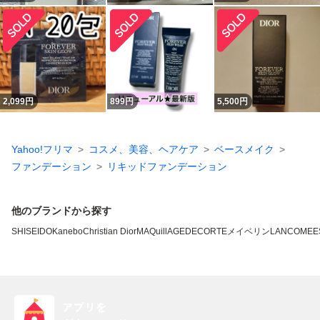
2,099
円
899
円
5,500
円
Yahoo!フリマ
コスメ、美容、ヘアケア
ベースメイク
ファンデーション
リキッドファンデーション
他のブランドから探す
SHISEIDO
Kanebo
Christian Dior
MAQuillAGE
DECORTE
メイベリン
LANCOME
E