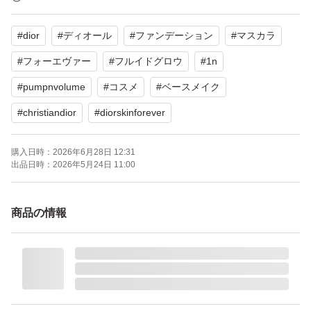
#
dior
#
ディオール
#
ファンデーション
#
マスカラ
【マスカラ PUMP 'N' VOLUME】
ボリューム感のあるまつ毛を演出するマスカラです。
#
フォーエヴァー
#
フルイドグロウ
#
1n
サンプル品なので、小さいものになります。
#
pumpnvolume
#
コスメ
#
ベースメイク
どちらも未使用ですが、自宅保管品のため、ご理解いただ
#
christiandior
#
diorskinforever
ける方のみご購入をお願いいたします。
購入日時：
2026年6月28日 12:31
出品日時：
2026年5月24日 11:00
【ブランド】Dior
【カテゴリ】ファンデーション、マスカラ
商品の情報
【商品の状態】未使用に近い
【カラー】ファンデーション：ベージュ系、マスカラ：ブ
ラック系
よろしくお願いいたします。