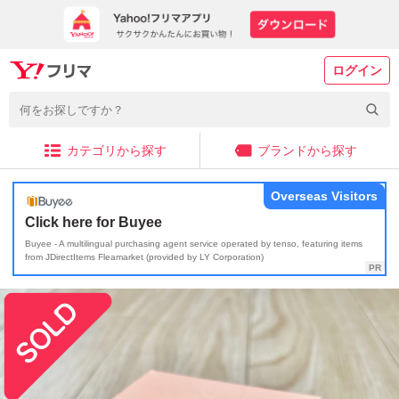
ログイン
カテゴリから探す
ブランドから探す
Overseas Visitors
Click here for Buyee
Buyee - A multilingual purchasing agent service operated by tenso, featuring items
from JDirectItems Fleamarket (provided by LY Corporation)