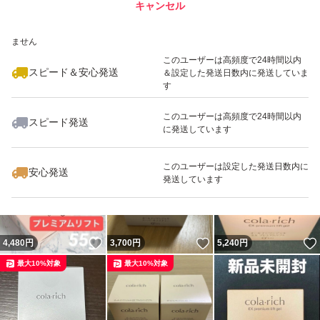
キャンセル
スピード&安心発送
いいね！
いいね！
4,400
※このバッジは実績に基づく表示であり、発送を保証しているものではあり
円
4,449
円
4,700
円
ません
最大10%対象
このユーザーは高頻度で24時間以内
スピード＆安心発送
＆設定した発送日数内に発送していま
す
このユーザーは高頻度で24時間以内
スピード発送
に発送しています
いいね！
いいね！
5,950
円
2,100
円
5,800
円
このユーザーは設定した発送日数内に
安心発送
発送しています
いいね！
いいね！
4,480
円
3,700
円
5,240
円
最大10%対象
最大10%対象