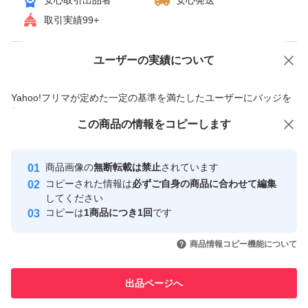
安心取引出品者
安心発送
取引実績99+
ユーザーの実績について
価格の相談
商品への質問
商品への質問からの値下げ交渉、不適切なカテゴリ変更依頼は禁止です
Yahoo!フリマが定めた一定の基準を満たしたユーザーにバッジを
付与しています
この商品をみている人にオススメ
この商品の情報をコピーします
安心取引出品者
最大10%対象
最大10%対象
Yahoo!フリマの基準をクリアした安
安心取引出品者
商品画像の
無断転載は禁止
されています
心・安全なユーザーです
コピーされた情報は
必ずご自身の商品に合わせて編集
取引実績
してください
コピーは
1商品につき1回
です
このユーザーはYahoo!フリマの取
取引実績◯+
いいね！
いいね！
4,350
円
4,399
円
2,100
円
引を完了させた実績があります
商品情報コピー機能について
このユーザーは他フリマサービス
他フリマ実績◯+
出品ページへ
での取引実績があります