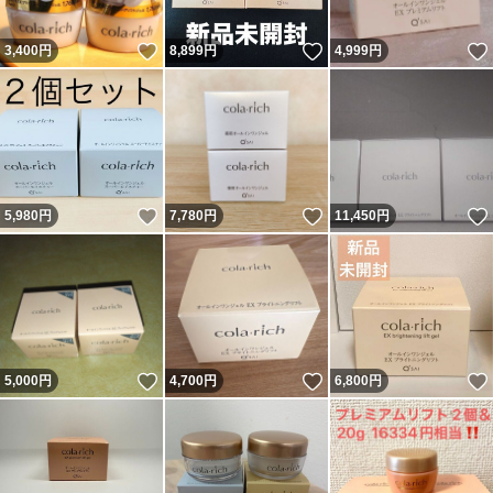
いいね！
いいね！
3,400
円
8,899
円
4,999
円
いいね！
いいね！
5,980
円
7,780
円
11,450
円
いいね！
いいね！
5,000
円
4,700
円
6,800
円