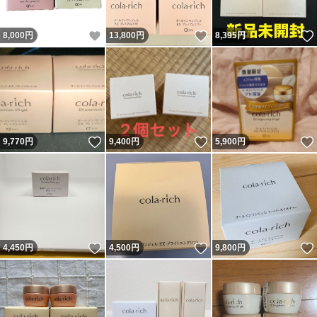
いいね！
いいね！
8,000
円
13,800
円
8,395
円
いいね！
いいね！
9,770
円
9,400
円
5,900
円
いいね！
いいね！
4,450
円
4,500
円
9,800
円