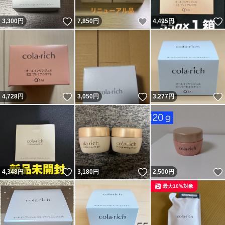
いいね！
いいね！
3,300
円
7,850
円
4,495
円
いいね！
いいね！
4,728
円
3,050
円
3,277
円
いいね！
いいね！
4,348
円
3,180
円
2,500
円
最大10%対象