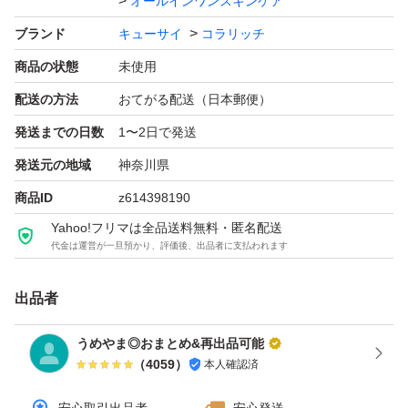
オールインワンスキンケア
ブランド
キューサイ
コラリッチ
商品の状態
未使用
配送の方法
おてがる配送（日本郵便）
発送までの日数
1〜2日で発送
発送元の地域
神奈川県
商品ID
z614398190
Yahoo!フリマは全品送料無料・匿名配送
代金は運営が一旦預かり、評価後、出品者に支払われます
出品者
うめやま◎おまとめ&再出品可能
（
4059
）
本人確認済