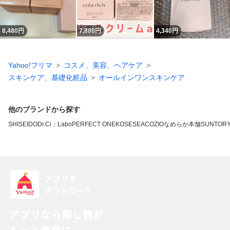
8,480
円
7,880
円
4,340
円
Yahoo!フリマ
コスメ、美容、ヘアケア
スキンケア、基礎化粧品
オールインワンスキンケア
他のブランドから探す
SHISEIDO
Dr.Ci：Labo
PERFECT ONE
KOSE
SEAC
OZIO
なめらか本舗
SUNTOR