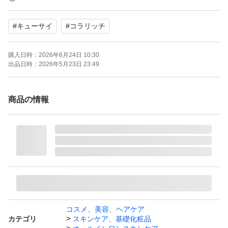
#
キューサイ
#
コラリッチ
内容量 : 55g
購入日時：
2026年6月24日 10:30
2026年3月購入品です。
出品日時：
2026年5月23日 23:49
防水対策+ゆうパケットで発送します。製造番号が画像と
商品の情報
異なる場合がありますが、同じ時期に購入したものになり
ます。箱潰れなどが生じる場合がございますので、気にさ
れない方よろしくお願いします。
☆値下げ不可☆
ブランド：キューサイ コラリッチ
コスメ、美容、ヘアケア
カテゴリ
スキンケア、基礎化粧品