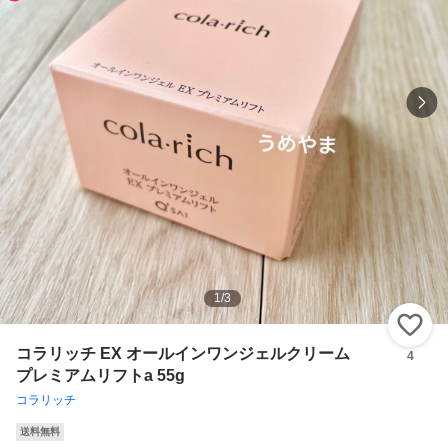
1
/
3
い
コラリッチ EX オールインワンジェルクリーム
4
プレミアムリフトa 55g
コラリッチ
送料無料