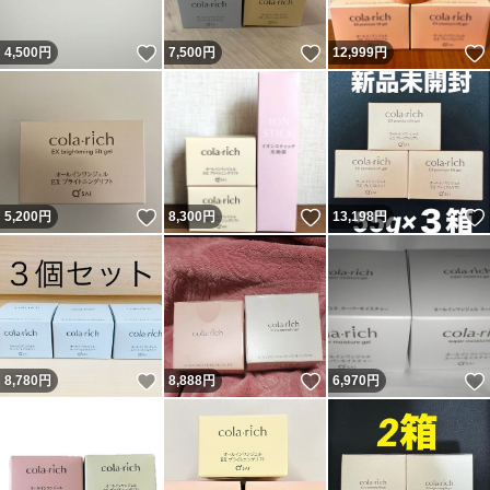
いいね！
いいね！
4,500
円
7,500
円
12,999
円
いいね！
いいね！
5,200
円
8,300
円
13,198
円
いいね！
いいね！
8,780
円
8,888
円
6,970
円