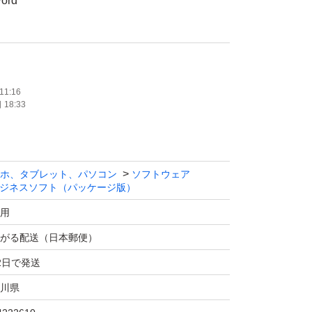
Word
xcel
PowerPoint
utlook
One Note
11:16
18:33
Access
ublisher
ホ、タブレット、パソコン
ソフトウェア
カウント公式ページ
ジネスソフト（パッケージ版）
.com/?ms.officeurl=setup
用
め、マイクロソフトアカウントが必要です.
がる配送（日本郵便）
2日で発送
対応でOS Windows10以降でご利用頂けます。
川県
証取得後、自分のマイクロソフトアカウントを