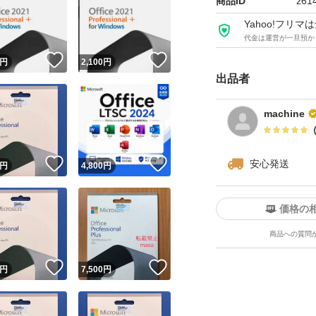
利用してタブレッ
商品ID
z61
スマートフォン、
Yahoo!フリ
代金は運営が一旦預か
！
いいね！
いいね！
円
2,100
円
※Windows、1P
出品者
※落札者様の責任
ください。
machine
★━━━━━━━
！
いいね！
いいね！
安心発送
円
4,800
円
★━━━━━━━
価格の
商品への質問
☆・Yahooかんた
！
いいね！
いいね！
円
7,500
円
【注意事項】