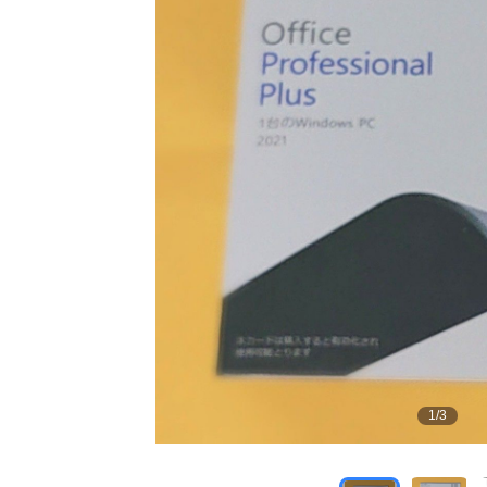
1
/
3