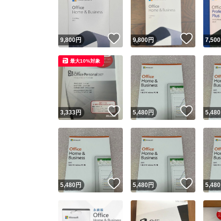
いいね！
いいね
9,800
円
9,800
円
7,500
最大10%対象
いいね！
いいね
3,333
円
5,480
円
5,480
Yaho
安心取引
安心
いいね！
いいね
5,480
円
5,480
円
5,480
取引実績
取引