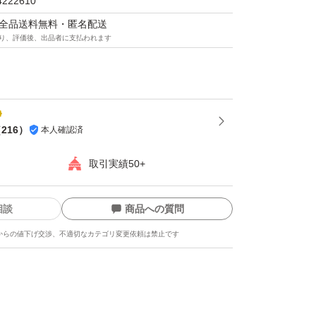
トや
4222610
アイフォン等との連携する事も可能です。
マは全品送料無料・匿名配送
り、評価後、出品者に支払われます
C対応です。
においてライセンス規約をご確認の上、ご入札
（
216
）
本人確認済
━━━━━━━━━━━━━━━━━━
取引実績50+
━━━━━━━━━━━━━━━━━━
相談
商品への質問
からの値下げ交渉、不適切なカテゴリ変更依頼は禁止です
ん決済