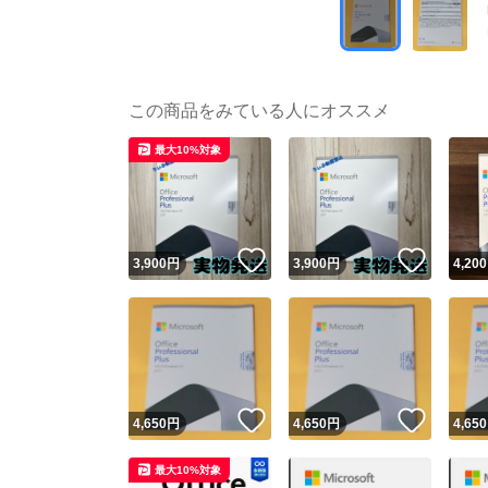
この商品をみている人にオススメ
最大10%対象
いいね！
いいね
3,900
円
3,900
円
4,200
いいね！
いいね
4,650
円
4,650
円
4,650
最大10%対象