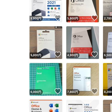
他フ
いいね！
いいね
9,800
円
5,900
円
2,780
スピード
※このバッ
スピ
いいね！
いいね
9,800
円
4,900
円
6,500
スピ
安心
いいね！
いいね
6,000
円
7,800
円
8,200