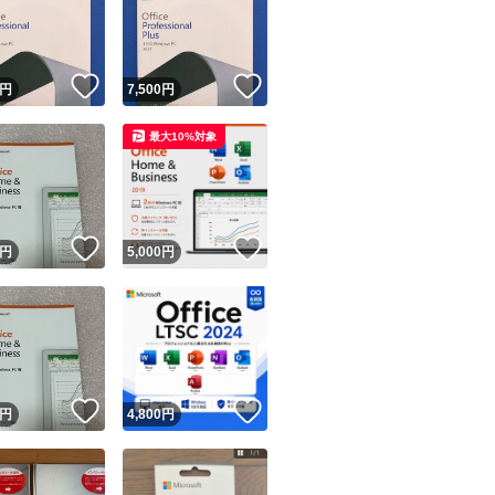
※終了後、24時間
す。
※新規の方悪い評
！
いいね！
いいね！
円
7,500
円
————————
最大10%対象
ユーザーの実績について
！
いいね！
いいね！
円
5,000
円
o!フリマが定めた一定の基準を満たしたユーザーにバッジを付与しています
出品者
この商品の情報をコピーします
取引出品者
Yahoo!フリマの基準をクリアした安心・安全なユーザーです
！
いいね！
いいね！
商品画像の
無断転載は禁止
されています
円
4,800
円
コピーされた情報は
必ずご自身の商品に合わせて編集
してください
コピーは
1商品につき1回
です
実績◯+
このユーザーはYahoo!フリマの取引を完了させた実績があり