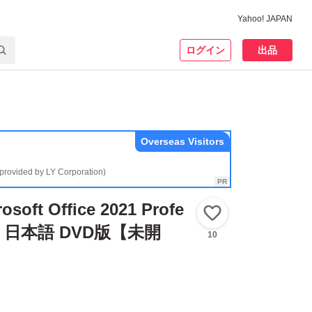
Yahoo! JAPAN
ログイン
出品
Overseas Visitors
(provided by LY Corporation)
oft Office 2021 Profe
いいね！
lus 日本語 DVD版【未開
10