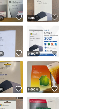
商品情報コピー機
リマ実績◯+
このユーザーは他フリマサービスでの取引実績があります
！
いいね！
いいね！
円
9,800
円
出品ページへ
&安心発送
キャンセル
ジは実績に基づく表示であり、発送を保証しているものではありません
このユーザーは高頻度で24時間以内＆設定した発送日数内に
ード＆安心発送
ます
！
いいね！
いいね！
円
9,800
円
ード発送
このユーザーは高頻度で24時間以内に発送しています
発送
このユーザーは設定した発送日数内に発送しています
！
いいね！
いいね！
円
6,000
円