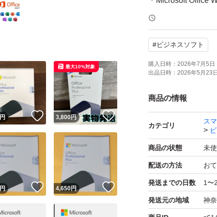
＊Microsoft Office 
＊Microsoft Office E
＊Microsoft Office 
#
ビジネスソフト
＊Microsoft Office O
＊Microsoft Office 
購入日時：
2026年7月5日 
最大10%対象
出品日時：
2026年5月23日 
＊Microsoft Office 
＊Microsoft Office P
商品の情報
！
いいね！
いいね！
円
3,800
円
スマ
●Microsoft ア
カテゴリ
ビ
https://setup.office
商品の状態
未使
ダウンロードするた
配送の方法
おて
発送までの日数
1〜
32bit/64bitに
！
いいね！
いいね！
円
4,650
円
発送元の地域
神奈
インストール、認