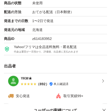
商品の状態
未使用
配送の方法
おてがる配送（日本郵便）
発送までの日数
1〜2日で発送
発送元の地域
北海道
商品ID
z614183952
Yahoo!フリマは全品送料無料・匿名配送
代金は運営が一旦預かり、評価後、出品者に支払われます
出品者
YKM★
（
892
）
本人確認済
安心発送
取引実績99+
ユーザーの実績について