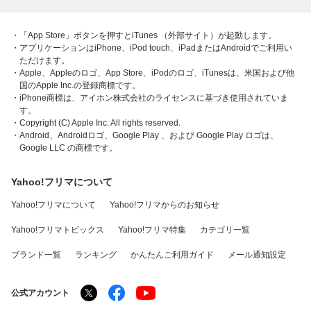
・「App Store」ボタンを押すとiTunes （外部サイト）が起動します。
・アプリケーションはiPhone、iPod touch、iPadまたはAndroidでご利用い
ただけます。
・Apple、Appleのロゴ、App Store、iPodのロゴ、iTunesは、米国および他
国のApple Inc.の登録商標です。
・iPhone商標は、アイホン株式会社のライセンスに基づき使用されていま
す。
・Copyright (C) Apple Inc. All rights reserved.
・Android、Androidロゴ、Google Play 、および Google Play ロゴは、
Google LLC の商標です。
Yahoo!フリマについて
Yahoo!フリマについて
Yahoo!フリマからのお知らせ
Yahoo!フリマトピックス
Yahoo!フリマ特集
カテゴリ一覧
ブランド一覧
ランキング
かんたんご利用ガイド
メール通知設定
公式アカウント