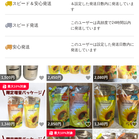
スピード＆安心発送
＆設定した発送日数内に発送していま
す
このユーザーは高頻度で24時間以内
スピード発送
に発送しています
いいね！
いいね！
740
円
600
円
960
円
最大10%対象
最大10%対象
このユーザーは設定した発送日数内に
安心発送
発送しています
いいね！
いいね！
1,500
円
2,450
円
2,080
円
最大10%対象
いいね！
いいね！
1,340
円
2,050
円
1,340
円
最大10%対象