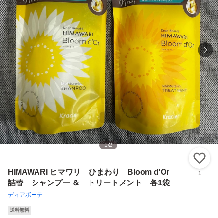
1
/
2
い
HIMAWARI ヒマワリ ひまわり Bloom d'Or
1
詰替 シャンプー ＆ トリートメント 各1袋
ディアボーテ
送料無料