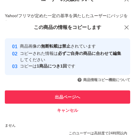
価格の相談
商品への質問
商品への質問からの値下げ交渉、不適切なカテゴリ変更依頼は禁止です
Yahoo!フリマが定めた一定の基準を満たしたユーザーにバッジを
付与しています
この商品をみている人にオススメ
この商品の情報をコピーします
安心取引出品者
Yahoo!フリマの基準をクリアした安
安心取引出品者
商品画像の
無断転載は禁止
されています
心・安全なユーザーです
コピーされた情報は
必ずご自身の商品に合わせて編集
取引実績
してください
コピーは
1商品につき1回
です
このユーザーはYahoo!フリマの取
取引実績◯+
いいね！
いいね！
1,880
円
1,880
円
1,799
円
引を完了させた実績があります
商品情報コピー機能について
このユーザーは他フリマサービス
他フリマ実績◯+
出品ページへ
での取引実績があります
キャンセル
スピード&安心発送
いいね！
いいね！
960
※このバッジは実績に基づく表示であり、発送を保証しているものではあり
円
2,500
円
960
円
ません
最大10%対象
このユーザーは高頻度で24時間以内