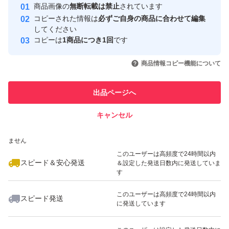
安心取引出品者
商品画像の
無断転載は禁止
されています
心・安全なユーザーです
コピーされた情報は
必ずご自身の商品に合わせて編集
取引実績
してください
コピーは
1商品につき1回
です
このユーザーはYahoo!フリマの取
取引実績◯+
いいね！
いいね！
500
円
500
円
500
円
引を完了させた実績があります
商品情報コピー機能について
最大10%対象
このユーザーは他フリマサービス
他フリマ実績◯+
出品ページへ
での取引実績があります
キャンセル
スピード&安心発送
いいね！
いいね！
400
※このバッジは実績に基づく表示であり、発送を保証しているものではあり
円
750
円
500
円
ません
最大10%対象
最大10%対象
このユーザーは高頻度で24時間以内
スピード＆安心発送
＆設定した発送日数内に発送していま
す
このユーザーは高頻度で24時間以内
スピード発送
に発送しています
いいね！
いいね！
500
円
620
円
650
円
最大10%対象