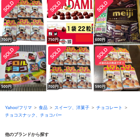
700
円
750
円
600
円
500
円
700
円
590
円
Yahoo!フリマ
食品
スイーツ、洋菓子
チョコレート
チョコスナック、チョコバー
他のブランドから探す