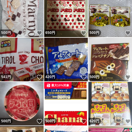
いいね！
いいね！
500
円
650
円
500
円
いいね！
いいね！
541
円
420
円
500
円
最大10%対象
いいね！
いいね！
500
円
500
円
620
円