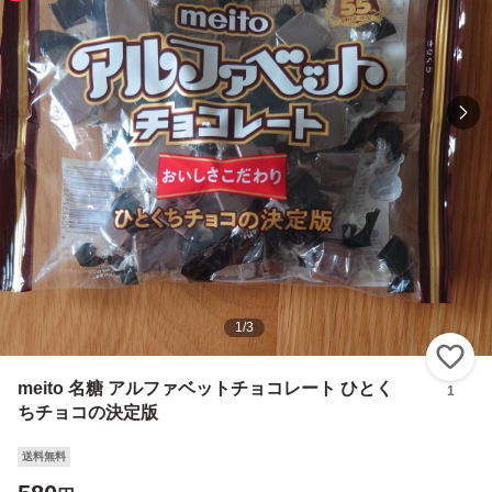
1
/
3
い
meito 名糖 アルファベットチョコレート ひとく
1
ちチョコの決定版
送料無料