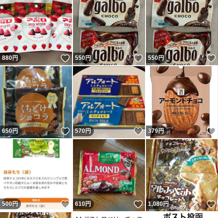
いいね！
いいね！
880
円
550
円
550
円
いいね！
いいね！
650
円
570
円
379
円
いいね！
いいね！
500
円
610
円
1,080
円