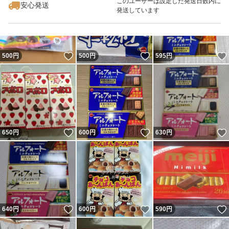
このユーザーは設定した発送日数内に
安心発送
発送しています
いいね！
いいね！
500
円
500
円
595
円
いいね！
いいね！
650
円
600
円
630
円
いいね！
いいね！
640
円
600
円
590
円