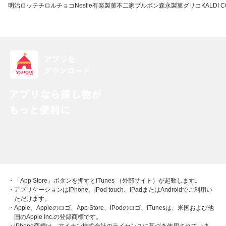
明治
ロッテ
チロルチョコ
Nestle
有楽製菓
不二家
ブルボン
森永製菓
グリコ
KALDI 
・「App Store」ボタンを押すとiTunes （外部サイト）が起動します。
・アプリケーションはiPhone、iPod touch、iPadまたはAndroidでご利用い
ただけます。
・Apple、Appleのロゴ、App Store、iPodのロゴ、iTunesは、米国および他
国のApple Inc.の登録商標です。