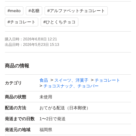
#
meito
#
名糖
#
アルファベットチョコレート
ゆうパケットポストミニに直接入れ24時間以内発送しま
す。
#
チョコレート
#
ひとくちチョコ
購入日時：
2026年6月8日 12:21
出品日時：
2026年5月23日 15:13
商品の情報
食品
スイーツ、洋菓子
チョコレート
カテゴリ
チョコスナック、チョコバー
商品の状態
未使用
配送の方法
おてがる配送（日本郵便）
発送までの日数
1〜2日で発送
発送元の地域
福岡県