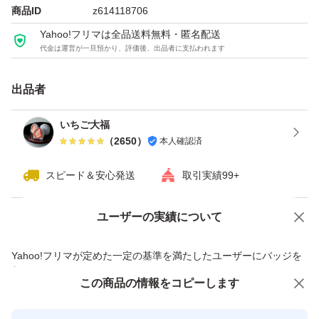
商品ID
z614118706
Yahoo!フリマは全品送料無料・匿名配送
代金は運営が一旦預かり、評価後、出品者に支払われます
出品者
いちご大福
（
2650
）
本人確認済
スピード＆安心発送
取引実績99+
ユーザーの実績について
価格の相談
商品への質問
商品への質問からの値下げ交渉、不適切なカテゴリ変更依頼は禁止です
Yahoo!フリマが定めた一定の基準を満たしたユーザーにバッジを
付与しています
この商品をみている人にオススメ
この商品の情報をコピーします
安心取引出品者
最大10%対象
最大10%対象
最大10%対象
Yahoo!フリマの基準をクリアした安