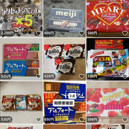
いいね！
いいね！
2,200
円
600
円
500
円
いいね！
いいね！
525
円
620
円
730
円
いいね！
いいね！
530
円
650
円
599
円