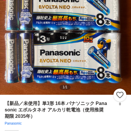
1
/
1
い
【新品／未使用】単3形 16本 パナソニック Pana
0
sonic エボルタネオ アルカリ乾電池（使用推奨
期限 2035年）
Panasonic