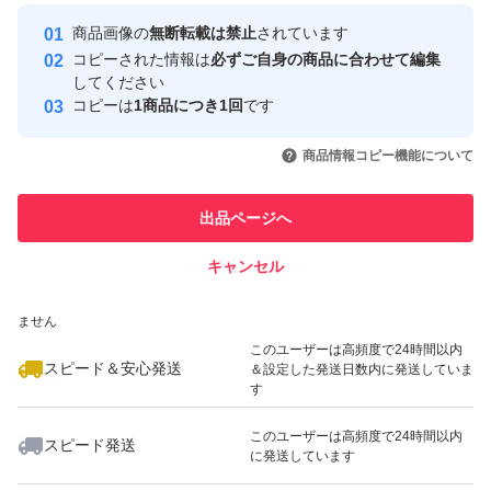
最大10%対象
最大10%対象
最大10%対象
Yahoo!フリマの基準をクリアした安
安心取引出品者
商品画像の
無断転載は禁止
されています
心・安全なユーザーです
コピーされた情報は
必ずご自身の商品に合わせて編集
取引実績
してください
コピーは
1商品につき1回
です
このユーザーはYahoo!フリマの取
取引実績◯+
いいね！
いいね！
1,200
円
1,999
円
1,450
円
引を完了させた実績があります
商品情報コピー機能について
最大10%対象
最大10%対象
最大10%対象
このユーザーは他フリマサービス
他フリマ実績◯+
出品ページへ
での取引実績があります
キャンセル
スピード&安心発送
いいね！
いいね！
1,450
※このバッジは実績に基づく表示であり、発送を保証しているものではあり
円
1,200
円
1,720
円
ません
最大10%対象
最大10%対象
このユーザーは高頻度で24時間以内
スピード＆安心発送
＆設定した発送日数内に発送していま
す
このユーザーは高頻度で24時間以内
スピード発送
に発送しています
いいね！
いいね！
1,580
円
2,050
円
1,730
円