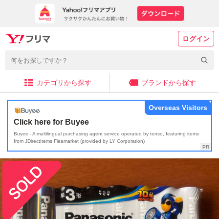
ログイン
カテゴリから探す
ブランドから探す
Overseas Visitors
Click here for Buyee
Buyee - A multilingual purchasing agent service operated by tenso, featuring items
from JDirectItems Fleamarket (provided by LY Corporation)