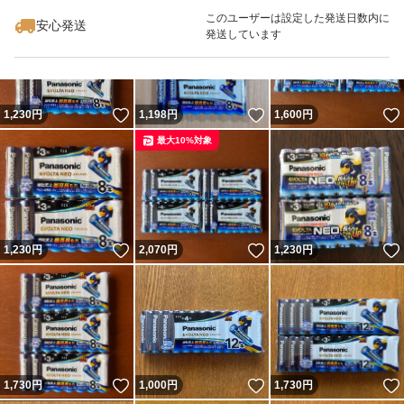
このユーザーは設定した発送日数内に
安心発送
発送しています
いいね！
いいね！
1,230
円
1,198
円
1,600
円
最大10%対象
いいね！
いいね！
1,230
円
2,070
円
1,230
円
いいね！
いいね！
1,730
円
1,000
円
1,730
円