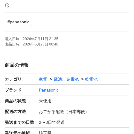
ブランド：パナソニック エボルタネオ
電池タイプ：アルカリ乾電池
#
panasonic
電池規格：単3形
購入日時：
2026年7月11日 21:35
出品日時：
2026年5月23日 08:48
商品の情報
カテゴリ
家電
電池、充電池
乾電池
ブランド
Panasonic
商品の状態
未使用
配送の方法
おてがる配送（日本郵便）
発送までの日数
2〜3日で発送
発送元の地域
埼玉県