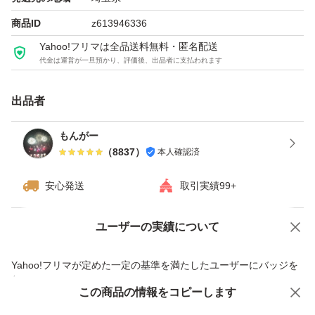
商品ID
z613946336
Yahoo!フリマは全品送料無料・匿名配送
代金は運営が一旦預かり、評価後、出品者に支払われます
出品者
もんがー
（
8837
）
本人確認済
安心発送
取引実績99+
ユーザーの実績について
価格の相談
商品への質問
商品への質問からの値下げ交渉、不適切なカテゴリ変更依頼は禁止です
Yahoo!フリマが定めた一定の基準を満たしたユーザーにバッジを
付与しています
この商品をみている人にオススメ
この商品の情報をコピーします
安心取引出品者