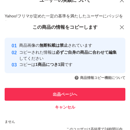
ユーザーの実績について
価格の相談
商品への質問
商品への質問からの値下げ交渉、不適切なカテゴリ変更依頼は禁止です
Yahoo!フリマが定めた一定の基準を満たしたユーザーにバッジを
付与しています
この商品をみている人にオススメ
この商品の情報をコピーします
安心取引出品者
最大10%対象
最大10%対象
最大10%対象
Yahoo!フリマの基準をクリアした安
安心取引出品者
商品画像の
無断転載は禁止
されています
心・安全なユーザーです
コピーされた情報は
必ずご自身の商品に合わせて編集
取引実績
してください
コピーは
1商品につき1回
です
このユーザーはYahoo!フリマの取
取引実績◯+
いいね！
いいね！
2,070
円
2,050
円
2,800
円
引を完了させた実績があります
商品情報コピー機能について
最大10%対象
最大10%対象
最大10%対象
このユーザーは他フリマサービス
他フリマ実績◯+
出品ページへ
での取引実績があります
キャンセル
スピード&安心発送
いいね！
いいね！
1,720
※このバッジは実績に基づく表示であり、発送を保証しているものではあり
円
2,700
円
1,450
円
ません
最大10%対象
このユーザーは高頻度で24時間以内