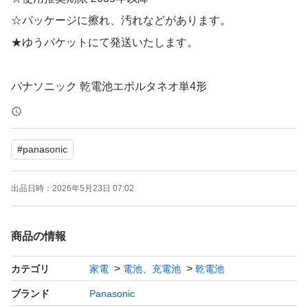
☆パッケージに擦れ、汚れなどがあります。
★ゆうパケットにて発送いたします。
パナソニック 乾電池エボルタネオ単4形
ブランド：パナソニック エボルタネオ
電池タイプ：アルカリ乾電池
#
panasonic
電池規格：単4形
出品日時：
2026年5月23日 07:02
Panasonic EVOLTA NEO 単4形
商品の情報
カテゴリ
家電
電池、充電池
乾電池
ブランド
Panasonic