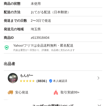
商品の状態
未使用
配送の方法
おてがる配送（日本郵便）
発送までの日数
2〜3日で発送
発送元の地域
埼玉県
商品ID
z613918404
Yahoo!フリマは全品送料無料・匿名配送
代金は運営が一旦預かり、評価後、出品者に支払われます
出品者
もんがー
（
8836
）
本人確認済
安心発送
取引実績99+