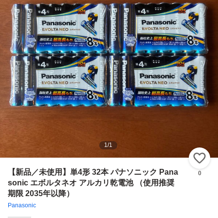
1
/
1
い
【新品／未使用】単4形 32本 パナソニック Pana
0
sonic エボルタネオ アルカリ乾電池 （使用推奨
期限 2035年以降）
Panasonic