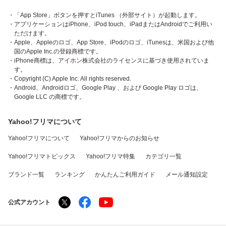
・「App Store」ボタンを押すとiTunes （外部サイト）が起動します。
・アプリケーションはiPhone、iPod touch、iPadまたはAndroidでご利用い
ただけます。
・Apple、Appleのロゴ、App Store、iPodのロゴ、iTunesは、米国および他
国のApple Inc.の登録商標です。
・iPhone商標は、アイホン株式会社のライセンスに基づき使用されていま
す。
・Copyright (C) Apple Inc. All rights reserved.
・Android、Androidロゴ、Google Play 、および Google Play ロゴは、
Google LLC の商標です。
Yahoo!フリマについて
Yahoo!フリマについて
Yahoo!フリマからのお知らせ
Yahoo!フリマトピックス
Yahoo!フリマ特集
カテゴリ一覧
ブランド一覧
ランキング
かんたんご利用ガイド
メール通知設定
公式アカウント