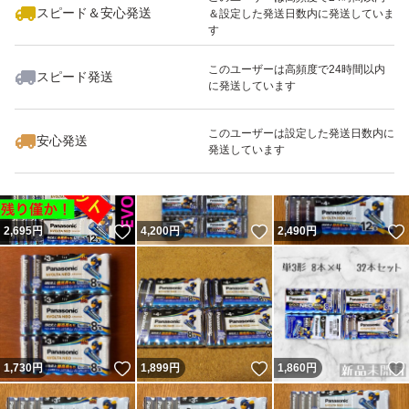
スピード＆安心発送
＆設定した発送日数内に発送していま
す
このユーザーは高頻度で24時間以内
スピード発送
に発送しています
いいね！
いいね！
1,600
円
1,730
円
1,580
円
最大10%対象
最大10%対象
このユーザーは設定した発送日数内に
安心発送
発送しています
いいね！
いいね！
2,695
円
4,200
円
2,490
円
いいね！
いいね！
1,730
円
1,899
円
1,860
円