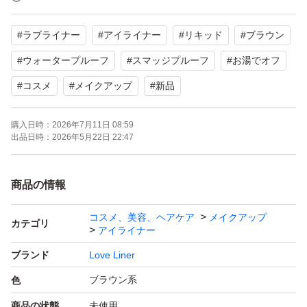
いただけます。
#
ラブライナー
#
アイライナー
#
リキッド
#
ブラウン
【ブランド】Love Liner
#
ウォータープルーフ
#
スマッジプルーフ
#
お湯でオフ
【商品名】ラブ・ライナー リキッド
#
コスメ
#
メイクアップ
#
新品
【カラー】ブラウン
【特徴】ウォータープルーフ、スマッジプルーフ、お湯で
購入日時：
2026年7月11日 08:59
出品日時：
2026年5月22日 22:47
簡単オフ、筆先0.1mm、付け替え対応容器
【商品の状態】未使用
商品の情報
よろしくお願いいたします。
コスメ、美容、ヘアケア
メイクアップ
カテゴリ
アイライナー
ブランド
Love Liner
ブラウン系
色
商品の状態
未使用