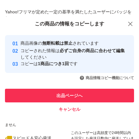
商品への質問からの値下げ交渉、不適切なカテゴリ変更依頼は禁止です
Yahoo!フリマが定めた一定の基準を満たしたユーザーにバッジを
付与しています
この商品をみている人にオススメ
この商品の情報をコピーします
安心取引出品者
最大10%対象
最大10%対象
最大10%対象
Yahoo!フリマの基準をクリアした安
安心取引出品者
商品画像の
無断転載は禁止
されています
心・安全なユーザーです
コピーされた情報は
必ずご自身の商品に合わせて編集
取引実績
してください
コピーは
1商品につき1回
です
このユーザーはYahoo!フリマの取
取引実績◯+
いいね！
いいね！
1,250
円
1,200
円
1,250
円
引を完了させた実績があります
商品情報コピー機能について
最大10%対象
最大10%対象
このユーザーは他フリマサービス
他フリマ実績◯+
出品ページへ
での取引実績があります
キャンセル
スピード&安心発送
いいね！
いいね！
1,200
※このバッジは実績に基づく表示であり、発送を保証しているものではあり
円
1,200
円
1,300
円
ません
最大10%対象
このユーザーは高頻度で24時間以内
スピード＆安心発送
＆設定した発送日数内に発送していま