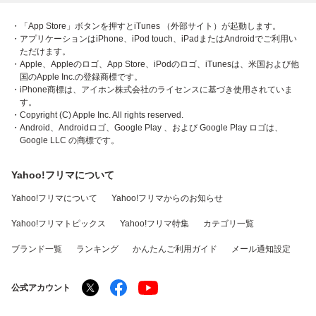
・「App Store」ボタンを押すとiTunes （外部サイト）が起動します。
・アプリケーションはiPhone、iPod touch、iPadまたはAndroidでご利用い
ただけます。
・Apple、Appleのロゴ、App Store、iPodのロゴ、iTunesは、米国および他
国のApple Inc.の登録商標です。
・iPhone商標は、アイホン株式会社のライセンスに基づき使用されていま
す。
・Copyright (C) Apple Inc. All rights reserved.
・Android、Androidロゴ、Google Play 、および Google Play ロゴは、
Google LLC の商標です。
Yahoo!フリマについて
Yahoo!フリマについて
Yahoo!フリマからのお知らせ
Yahoo!フリマトピックス
Yahoo!フリマ特集
カテゴリ一覧
ブランド一覧
ランキング
かんたんご利用ガイド
メール通知設定
公式アカウント