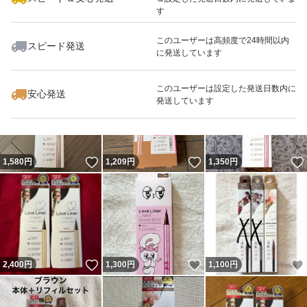
す
このユーザーは高頻度で24時間以内
スピード発送
に発送しています
いいね！
いいね！
1,300
円
2,200
円
1,170
円
このユーザーは設定した発送日数内に
安心発送
発送しています
いいね！
いいね！
1,580
円
1,209
円
1,350
円
いいね！
いいね！
2,400
円
1,300
円
1,100
円