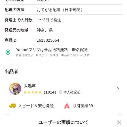
配送の方法
おてがる配送（日本郵便）
発送までの日数
1〜2日で発送
発送元の地域
神奈川県
商品ID
z613823654
Yahoo!フリマは全品送料無料・匿名配送
代金は運営が一旦預かり、評価後、出品者に支払われます
出品者
大黒屋
（
1014
）
本人確認前
スピード＆安心発送
取引実績99+
ユーザーの実績について
価格の相談
商品への質問