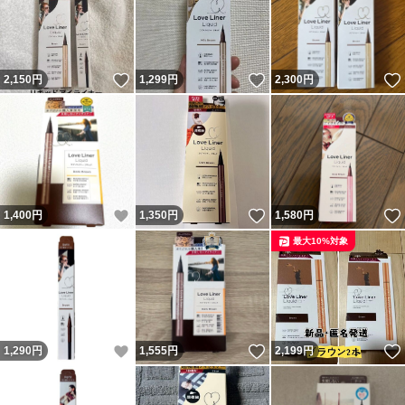
いいね！
いいね！
2,150
円
1,299
円
2,300
円
いいね！
いいね！
1,400
円
1,350
円
1,580
円
最大10%対象
いいね！
いいね！
1,290
円
1,555
円
2,199
円