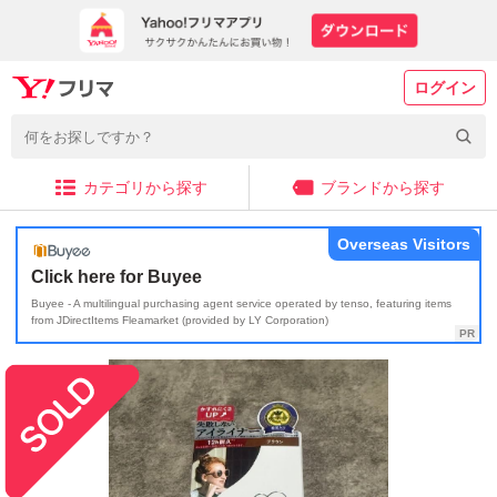
ログイン
カテゴリから探す
ブランドから探す
Overseas Visitors
Click here for Buyee
Buyee - A multilingual purchasing agent service operated by tenso, featuring items
from JDirectItems Fleamarket (provided by LY Corporation)