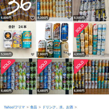
いいね！
いいね！
6,600
円
8,300
円
8,500
円
いいね！
いいね！
5,500
円
7,900
円
4,999
円
6,480
円
6,480
円
6,999
円
Yahoo!フリマ
食品
ドリンク、水、お酒