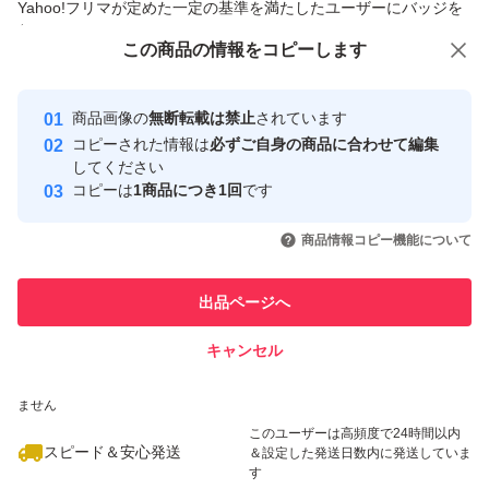
Yahoo!フリマが定めた一定の基準を満たしたユーザーにバッジを
付与しています
この商品をみている人にオススメ
この商品の情報をコピーします
安心取引出品者
最大10%対象
最大10%対象
Yahoo!フリマの基準をクリアした安
安心取引出品者
商品画像の
無断転載は禁止
されています
心・安全なユーザーです
コピーされた情報は
必ずご自身の商品に合わせて編集
取引実績
してください
コピーは
1商品につき1回
です
このユーザーはYahoo!フリマの取
取引実績◯+
いいね！
いいね！
7,200
円
7,150
円
6,700
円
引を完了させた実績があります
商品情報コピー機能について
最大10%対象
最大10%対象
このユーザーは他フリマサービス
他フリマ実績◯+
出品ページへ
での取引実績があります
キャンセル
スピード&安心発送
いいね！
いいね！
7,777
※このバッジは実績に基づく表示であり、発送を保証しているものではあり
円
6,900
円
7,500
円
ません
このユーザーは高頻度で24時間以内
スピード＆安心発送
＆設定した発送日数内に発送していま
す