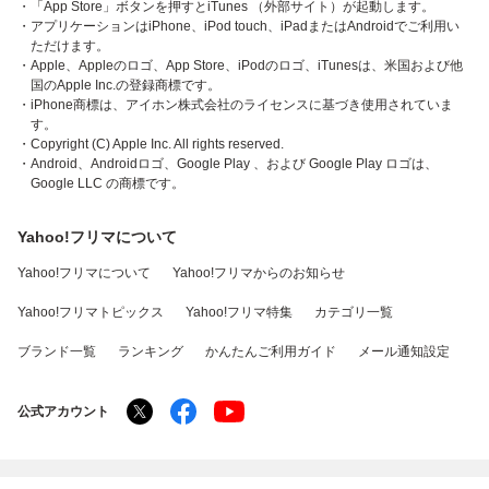
・「App Store」ボタンを押すとiTunes （外部サイト）が起動します。
・アプリケーションはiPhone、iPod touch、iPadまたはAndroidでご利用い
ただけます。
・Apple、Appleのロゴ、App Store、iPodのロゴ、iTunesは、米国および他
国のApple Inc.の登録商標です。
・iPhone商標は、アイホン株式会社のライセンスに基づき使用されていま
す。
・Copyright (C) Apple Inc. All rights reserved.
・Android、Androidロゴ、Google Play 、および Google Play ロゴは、
Google LLC の商標です。
Yahoo!フリマについて
Yahoo!フリマについて
Yahoo!フリマからのお知らせ
Yahoo!フリマトピックス
Yahoo!フリマ特集
カテゴリ一覧
ブランド一覧
ランキング
かんたんご利用ガイド
メール通知設定
公式アカウント