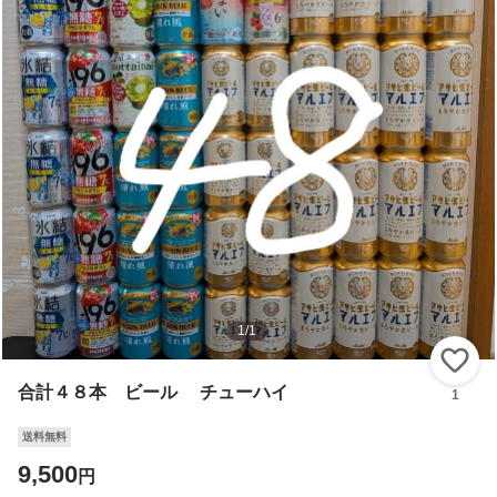
1
/
1
い
合計４８本 ビール チューハイ
1
送料無料
9,500
円