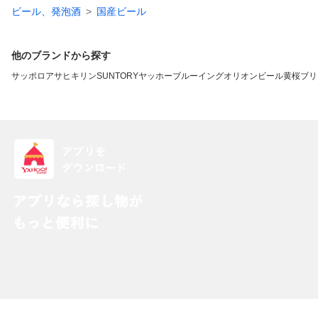
ビール、発泡酒
国産ビール
他のブランドから探す
サッポロ
アサヒ
キリン
SUNTORY
ヤッホーブルーイング
オリオンビール
黄桜
ブリ