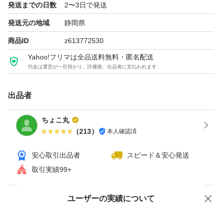
発送までの日数
2〜3日で発送
発送元の地域
静岡県
商品ID
z613772530
Yahoo!フリマは全品送料無料・匿名配送
代金は運営が一旦預かり、評価後、出品者に支払われます
出品者
ちょこ丸
（
213
）
本人確認済
安心取引出品者
スピード＆安心発送
取引実績99+
ユーザーの実績について
価格の相談
商品への質問
商品への質問からの値下げ交渉、不適切なカテゴリ変更依頼は禁止です