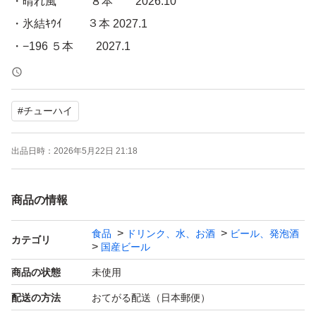
・晴れ風 ８本 2026.10
・氷結ｷｳｲ ３本 2027.1
・−196 ５本 2027.1
・氷結無糖 ６本 2026.12〜2027.1
・麒麟ｱｾﾛﾗ １本 2027.1
#
チューハイ
・華よい １本 2027.2
出品日時：
2026年5月22日 21:18
◯リサイクル段ボールにて簡易梱包で発送します
商品の情報
食品
ドリンク、水、お酒
ビール、発泡酒
カテゴリ
国産ビール
商品の状態
未使用
配送の方法
おてがる配送（日本郵便）