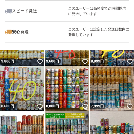
このユーザーは高頻度で24時間以内
スピード発送
に発送しています
いいね！
いいね！
9,470
円
9,000
円
8,980
円
このユーザーは設定した発送日数内に
安心発送
発送しています
いいね！
いいね！
9,800
円
9,600
円
8,999
円
いいね！
いいね！
8,600
円
8,800
円
7,999
円