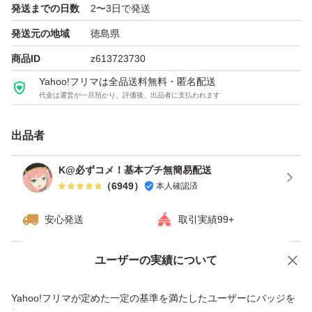
発送までの日数
2〜3日で発送
発送元の地域
徳島県
商品ID
z613723730
Yahoo!フリマは全品送料無料・匿名配送
代金は運営が一旦預かり、評価後、出品者に支払われます
出品者
K@必ずコメ！基本プチ無簡易配送
（
6949
）
本人確認済
安心発送
取引実績99+
ユーザーの実績について
価格の相談
商品への質問
商品への質問からの値下げ交渉、不適切なカテゴリ変更依頼は禁止です
Yahoo!フリマが定めた一定の基準を満たしたユーザーにバッジを