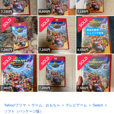
7,100
円
8,000
円
7,199
円
7,280
円
7,200
円
8,050
円
7,980
円
7,200
円
7,500
円
Yahoo!フリマ
ゲーム、おもちゃ
テレビゲーム
Switch
ソフト（パッケージ版）