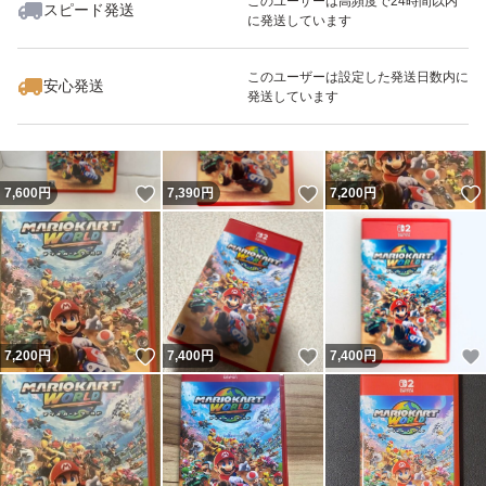
このユーザーは高頻度で24時間以内
スピード発送
に発送しています
いいね！
いいね！
7,333
円
8,000
円
8,000
円
このユーザーは設定した発送日数内に
安心発送
発送しています
いいね！
いいね！
7,600
円
7,390
円
7,200
円
いいね！
いいね！
7,200
円
7,400
円
7,400
円