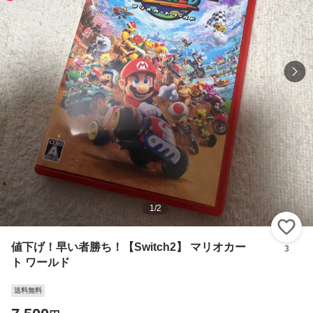
1
/
2
い
値下げ！早い者勝ち！【Switch2】 マリオカー
3
ト ワールド
送料無料