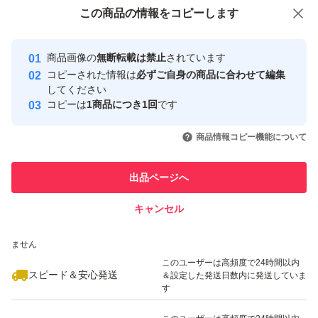
付与しています
この商品をみている人にオススメ
この商品の情報をコピーします
安心取引出品者
最大10%対象
最大10%対象
最大10%対象
Yahoo!フリマの基準をクリアした安
安心取引出品者
商品画像の
無断転載は禁止
されています
心・安全なユーザーです
コピーされた情報は
必ずご自身の商品に合わせて編集
取引実績
してください
コピーは
1商品につき1回
です
このユーザーはYahoo!フリマの取
取引実績◯+
いいね！
いいね！
8,100
円
8,000
円
7,300
円
引を完了させた実績があります
商品情報コピー機能について
最大10%対象
最大10%対象
このユーザーは他フリマサービス
他フリマ実績◯+
出品ページへ
での取引実績があります
キャンセル
スピード&安心発送
いいね！
いいね！
7,300
※このバッジは実績に基づく表示であり、発送を保証しているものではあり
円
7,400
円
7,200
円
ません
最大10%対象
最大10%対象
最大10%対象
このユーザーは高頻度で24時間以内
スピード＆安心発送
＆設定した発送日数内に発送していま
す