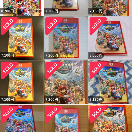
いいね！
8,700
円
7,200
円
7,150
円
7,100
円
7,200
円
8,000
円
7,100
円
7,200
円
7,130
円