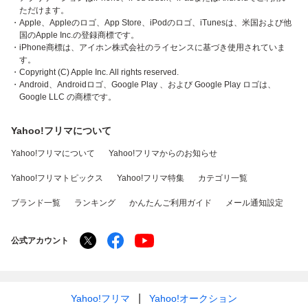
ただけます。
・Apple、Appleのロゴ、App Store、iPodのロゴ、iTunesは、米国および他
国のApple Inc.の登録商標です。
・iPhone商標は、アイホン株式会社のライセンスに基づき使用されていま
す。
・Copyright (C) Apple Inc. All rights reserved.
・Android、Androidロゴ、Google Play 、および Google Play ロゴは、
Google LLC の商標です。
Yahoo!フリマについて
Yahoo!フリマについて
Yahoo!フリマからのお知らせ
Yahoo!フリマトピックス
Yahoo!フリマ特集
カテゴリ一覧
ブランド一覧
ランキング
かんたんご利用ガイド
メール通知設定
公式アカウント
Yahoo!フリマ
Yahoo!オークション