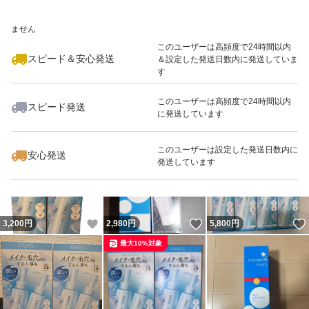
いいね！
いいね！
5,600
※このバッジは実績に基づく表示であり、発送を保証しているものではあり
円
5,500
円
2,950
円
ません
最大10%対象
このユーザーは高頻度で24時間以内
スピード＆安心発送
＆設定した発送日数内に発送していま
す
このユーザーは高頻度で24時間以内
スピード発送
に発送しています
いいね！
いいね！
3,050
円
4,300
円
4,400
円
最大10%対象
このユーザーは設定した発送日数内に
安心発送
発送しています
いいね！
いいね！
3,200
円
2,980
円
5,800
円
最大10%対象