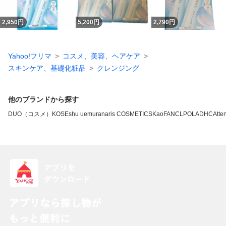
2,950
円
5,200
円
2,790
円
Yahoo!フリマ
コスメ、美容、ヘアケア
スキンケア、基礎化粧品
クレンジング
他のブランドから探す
DUO（コスメ）
KOSE
shu uemura
naris COSMETICS
Kao
FANCL
POLA
DHC
Atten