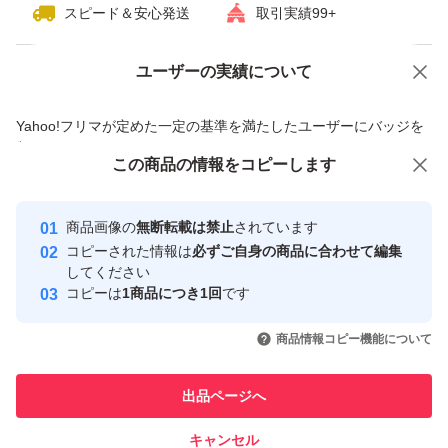
スピード＆安心発送
取引実績99+
ユーザーの実績について
価格の相談
商品への質問
商品への質問からの値下げ交渉、不適切なカテゴリ変更依頼は禁止です
Yahoo!フリマが定めた一定の基準を満たしたユーザーにバッジを
付与しています
この商品をみている人にオススメ
この商品の情報をコピーします
安心取引出品者
最大10%対象
Yahoo!フリマの基準をクリアした安
安心取引出品者
商品画像の
無断転載は禁止
されています
心・安全なユーザーです
コピーされた情報は
必ずご自身の商品に合わせて編集
取引実績
してください
コピーは
1商品につき1回
です
このユーザーはYahoo!フリマの取
取引実績◯+
いいね！
いいね！
3,670
円
2,850
円
2,700
円
引を完了させた実績があります
商品情報コピー機能について
最大10%対象
このユーザーは他フリマサービス
他フリマ実績◯+
出品ページへ
での取引実績があります
キャンセル
スピード&安心発送