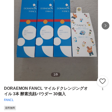
1
/
9
い
DORAEMON FANCL マイルドクレンジングオ
1
イル 3本 酵素洗顔パウダー 30個入
FANCL
送料無料