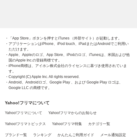
・「App Store」ボタンを押すとiTunes （外部サイト）が起動します。
・アプリケーションはiPhone、iPod touch、iPadまたはAndroidでご利用い
ただけます。
・Apple、Appleのロゴ、App Store、iPodのロゴ、iTunesは、米国および他
国のApple Inc.の登録商標です。
・iPhone商標は、アイホン株式会社のライセンスに基づき使用されていま
す。
・Copyright (C) Apple Inc. All rights reserved.
・Android、Androidロゴ、Google Play 、および Google Play ロゴは、
Google LLC の商標です。
Yahoo!フリマについて
Yahoo!フリマについて
Yahoo!フリマからのお知らせ
Yahoo!フリマトピックス
Yahoo!フリマ特集
カテゴリ一覧
ブランド一覧
ランキング
かんたんご利用ガイド
メール通知設定