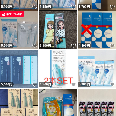
いいね！
いいね！
5,600
円
5,450
円
1,700
円
最大10%対象
いいね！
いいね！
5,500
円
3,300
円
4,499
円
いいね！
いいね！
5,400
円
1,500
円
5,980
円