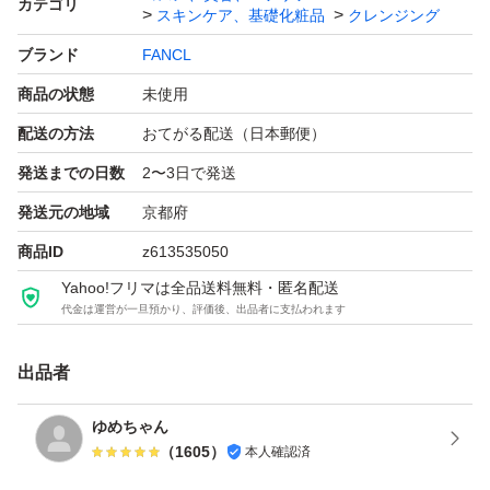
カテゴリ
スキンケア、基礎化粧品
クレンジング
ブランド
FANCL
商品の状態
未使用
配送の方法
おてがる配送（日本郵便）
発送までの日数
2〜3日で発送
発送元の地域
京都府
商品ID
z613535050
Yahoo!フリマは全品送料無料・匿名配送
代金は運営が一旦預かり、評価後、出品者に支払われます
出品者
ゆめちゃん
（
1605
）
本人確認済