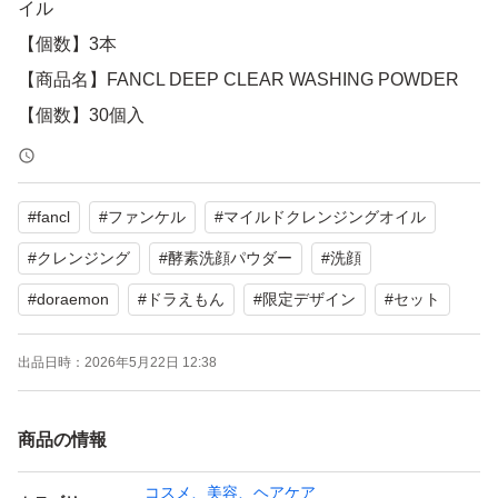
イル
【個数】3本
【商品名】FANCL DEEP CLEAR WASHING POWDER
【個数】30個入
【ブランド】FANCL
【商品の状態】未使用
#
fancl
#
ファンケル
#
マイルドクレンジングオイル
【カラー】ブルー系（クレンジングオイルのパッケージ）
フレッシュ期間】開封後:120日、未開封:製造年月日より3
#
クレンジング
#
酵素洗顔パウダー
#
洗顔
年 製造年月日:2025.06.17
#
doraemon
#
ドラえもん
#
限定デザイン
#
セット
写真5枚目の左下、1つのパッケージにへこみ部分があり
出品日時：
2026年5月22日 12:38
ます。
商品の情報
よろしくお願いいたします。
コスメ、美容、ヘアケア