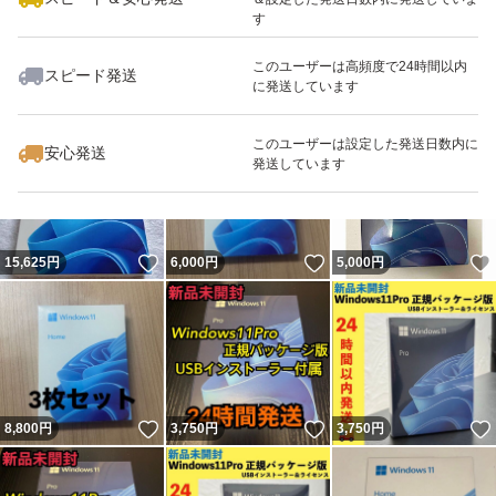
す
このユーザーは高頻度で24時間以内
スピード発送
に発送しています
いいね！
いいね！
11,500
円
12,000
円
18,000
円
このユーザーは設定した発送日数内に
安心発送
発送しています
いいね！
いいね！
15,625
円
6,000
円
5,000
円
いいね！
いいね！
8,800
円
3,750
円
3,750
円