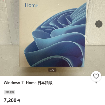
1
/
9
い
Windows 11 Home 日本語版
7
送料無料
7,200
円