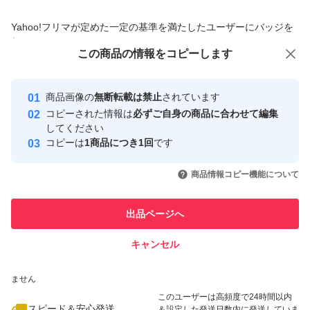
商品への質問からの値下げ交渉、不適切なカテゴリ変更依頼は禁止です
Yahoo!フリマが定めた一定の基準を満たしたユーザーにバッジを
付与しています
この商品をみている人にオススメ
この商品の情報をコピーします
安心取引出品者
最大10%対象
最大10%対象
Yahoo!フリマの基準をクリアした安
安心取引出品者
商品画像の
無断転載は禁止
されています
心・安全なユーザーです
コピーされた情報は
必ずご自身の商品に合わせて編集
取引実績
してください
コピーは
1商品につき1回
です
このユーザーはYahoo!フリマの取
取引実績◯+
いいね！
いいね！
3,800
円
3,800
円
9,990
円
引を完了させた実績があります
商品情報コピー機能について
最大10%対象
最大10%対象
最大10%対象
このユーザーは他フリマサービス
他フリマ実績◯+
出品ページへ
での取引実績があります
キャンセル
スピード&安心発送
いいね！
いいね！
3,800
※このバッジは実績に基づく表示であり、発送を保証しているものではあり
円
13,000
円
3,700
円
ません
最大10%対象
このユーザーは高頻度で24時間以内
スピード＆安心発送
＆設定した発送日数内に発送していま