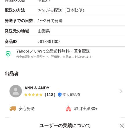
配送の方法
おてがる配送（日本郵便）
発送までの日数
1〜2日で発送
発送元の地域
山梨県
商品ID
z613491302
Yahoo!フリマは全品送料無料・匿名配送
代金は運営が一旦預かり、評価後、出品者に支払われます
出品者
ANN & ANDY
（
118
）
本人確認済
安心発送
取引実績30+
ユーザーの実績について
価格の相談
商品への質問