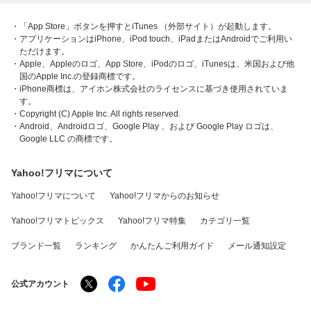
・「App Store」ボタンを押すとiTunes （外部サイト）が起動します。
・アプリケーションはiPhone、iPod touch、iPadまたはAndroidでご利用い
ただけます。
・Apple、Appleのロゴ、App Store、iPodのロゴ、iTunesは、米国および他
国のApple Inc.の登録商標です。
・iPhone商標は、アイホン株式会社のライセンスに基づき使用されていま
す。
・Copyright (C) Apple Inc. All rights reserved.
・Android、Androidロゴ、Google Play 、および Google Play ロゴは、
Google LLC の商標です。
Yahoo!フリマについて
Yahoo!フリマについて
Yahoo!フリマからのお知らせ
Yahoo!フリマトピックス
Yahoo!フリマ特集
カテゴリ一覧
ブランド一覧
ランキング
かんたんご利用ガイド
メール通知設定
公式アカウント