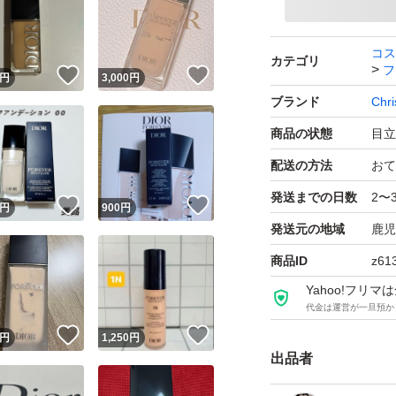
コス
カテゴリ
フ
！
いいね！
いいね！
円
3,000
円
ブランド
Chri
商品の状態
目立
配送の方法
おて
発送までの日数
2〜
！
いいね！
いいね！
円
900
円
発送元の地域
鹿児
商品ID
z61
Yahoo!フリ
代金は運営が一旦預か
！
いいね！
いいね！
円
1,250
円
出品者