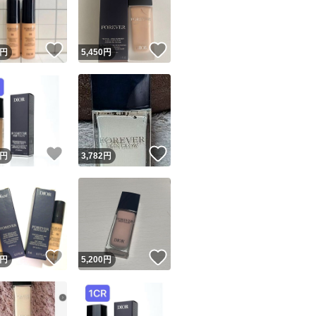
商品情報コピー機
リマ実績◯+
このユーザーは他フリマサービスでの取引実績があります
！
いいね！
いいね！
円
5,450
円
出品ページへ
&安心発送
キャンセル
ジは実績に基づく表示であり、発送を保証しているものではありません
このユーザーは高頻度で24時間以内＆設定した発送日数内に
ード＆安心発送
ます
！
いいね！
いいね！
円
3,782
円
ード発送
このユーザーは高頻度で24時間以内に発送しています
発送
このユーザーは設定した発送日数内に発送しています
！
いいね！
いいね！
円
5,200
円