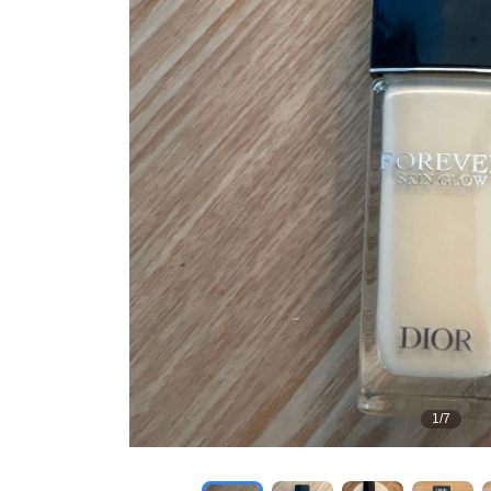
1
/
7