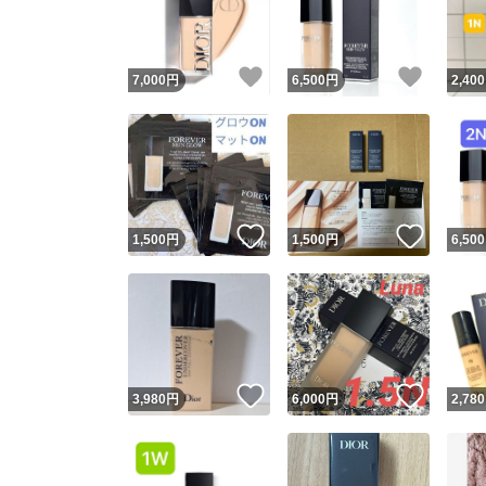
他フ
いいね！
いいね
7,000
円
6,500
円
2,400
スピード
※このバッ
スピ
いいね！
いいね
1,500
円
1,500
円
6,500
スピ
安心
いいね！
いいね
3,980
円
6,000
円
2,780