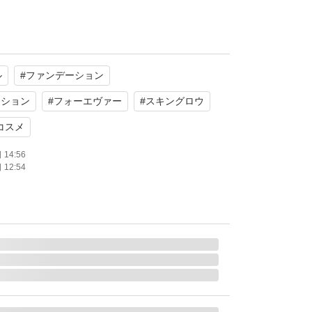
立った傷や汚れなし
ル
#
ファンデーション
たします。
ーション
#
フォーエヴァー
#
スキングロウ
コスメ
14:56
12:54