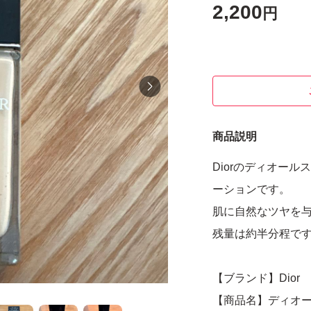
2,200
円
商品説明
Diorのディオール
ーションです。
肌に自然なツヤを
残量は約半分程で
【ブランド】Dior
【商品名】ディオー