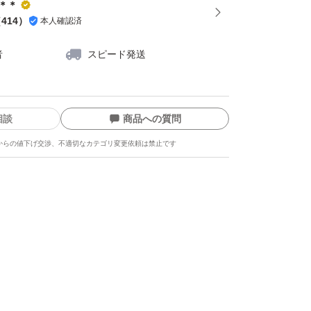
y＊＊
（
414
）
本人確認済
者
スピード発送
相談
商品への質問
からの値下げ交渉、不適切なカテゴリ変更依頼は禁止です
ます