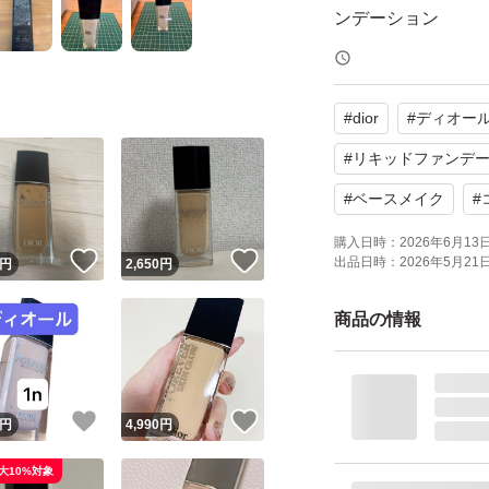
ンデーション
【商品の状態】目
#
dior
#
ディオー
よろしくお願いい
#
リキッドファンデ
#
ベースメイク
#
購入日時：
2026年6月13日 
！
いいね！
いいね！
出品日時：
2026年5月21日 
円
2,650
円
商品の情報
！
いいね！
いいね！
円
4,990
円
大10%対象