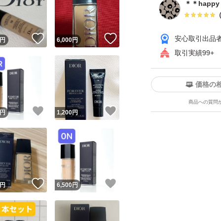
＊＊happ
！
いいね！
いいね！
安心取引出品
円
6,000
円
取引実績99+
価格の
ユーザーの実績について
商品への質問
！
いいね！
いいね！
円
1,200
円
o!フリマが定めた一定の基準を満たしたユーザーにバッジを付与しています
出品者
この商品の情報をコピーします
取引出品者
Yahoo!フリマの基準をクリアした安心・安全なユーザーです
！
いいね！
いいね！
商品画像の
無断転載は禁止
されています
円
6,500
円
コピーされた情報は
必ずご自身の商品に合わせて編集
してください
コピーは
1商品につき1回
です
実績◯+
このユーザーはYahoo!フリマの取引を完了させた実績があり