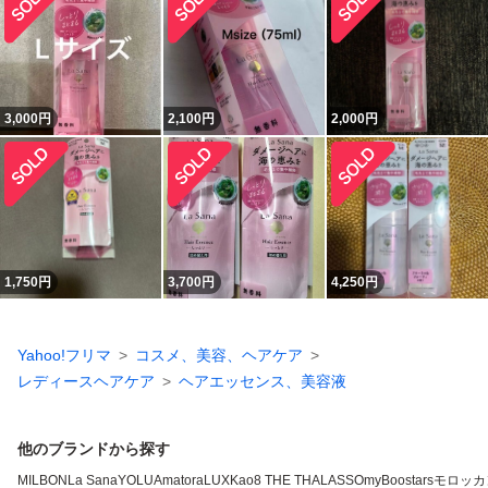
3,000
円
2,100
円
2,000
円
1,750
円
3,700
円
4,250
円
Yahoo!フリマ
コスメ、美容、ヘアケア
レディースヘアケア
ヘアエッセンス、美容液
他のブランドから探す
MILBON
La Sana
YOLU
Amatora
LUX
Kao
8 THE THALASSO
myBoostars
モロッカ