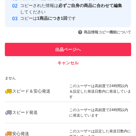
コピーされた情報は
必ずご自身の商品に合わせて編集
取引実績
してください
コピーは
1商品につき1回
です
このユーザーはYahoo!フリマの取
取引実績◯+
いいね！
いいね！
4,000
円
3,700
円
3,820
円
引を完了させた実績があります
商品情報コピー機能について
このユーザーは他フリマサービス
他フリマ実績◯+
出品ページへ
での取引実績があります
キャンセル
スピード&安心発送
いいね！
いいね！
5,660
※このバッジは実績に基づく表示であり、発送を保証しているものではあり
円
2,010
円
5,000
円
ません
このユーザーは高頻度で24時間以内
スピード＆安心発送
＆設定した発送日数内に発送していま
す
このユーザーは高頻度で24時間以内
スピード発送
に発送しています
いいね！
いいね！
3,800
円
2,700
円
3,299
円
このユーザーは設定した発送日数内に
安心発送