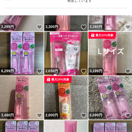
発送しています
いいね！
いいね！
2,299
円
3,300
円
3,380
円
最大10%対象
いいね！
いいね！
6,299
円
2,650
円
3,199
円
最大10%対象
いいね！
いいね！
3,480
円
2,000
円
6,099
円