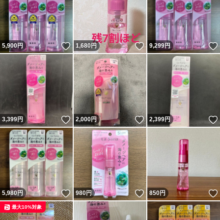
いいね！
いいね！
5,900
円
1,680
円
9,299
円
いいね！
いいね！
3,399
円
2,000
円
2,399
円
いいね！
いいね！
5,980
円
980
円
850
円
最大10%対象