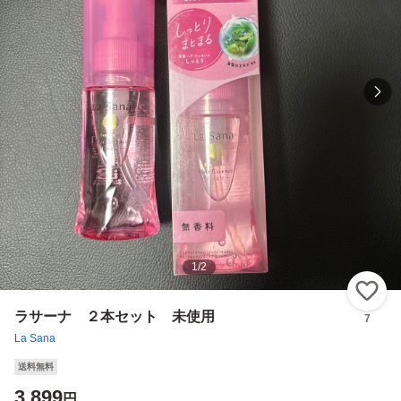
1
/
2
い
ラサーナ ２本セット 未使用
7
La Sana
送料無料
3,899
円