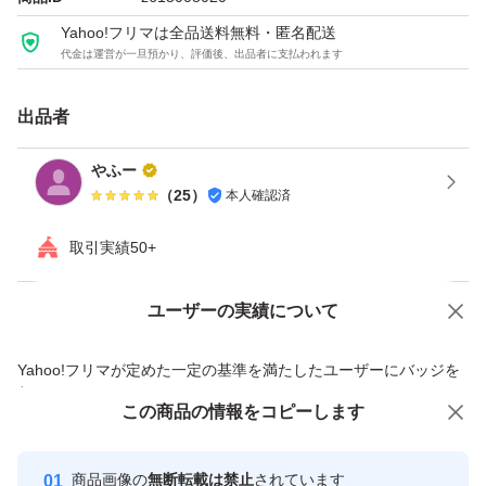
Yahoo!フリマは全品送料無料・匿名配送
代金は運営が一旦預かり、評価後、出品者に支払われます
出品者
やふー
（
25
）
本人確認済
取引実績50+
ユーザーの実績について
価格の相談
商品への質問
商品への質問からの値下げ交渉、不適切なカテゴリ変更依頼は禁止です
Yahoo!フリマが定めた一定の基準を満たしたユーザーにバッジを
付与しています
この商品をみている人にオススメ
この商品の情報をコピーします
安心取引出品者
最大10%対象
最大10%対象
Yahoo!フリマの基準をクリアした安
安心取引出品者
商品画像の
無断転載は禁止
されています
心・安全なユーザーです