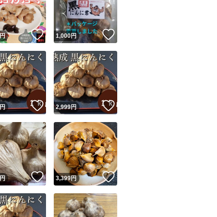
商品情報コピー機
リマ実績◯+
このユーザーは他フリマサービスでの取引実績があります
！
いいね！
いいね！
円
1,000
円
出品ページへ
&安心発送
キャンセル
ジは実績に基づく表示であり、発送を保証しているものではありません
このユーザーは高頻度で24時間以内＆設定した発送日数内に
ード＆安心発送
ます
！
いいね！
いいね！
円
2,999
円
ード発送
このユーザーは高頻度で24時間以内に発送しています
発送
このユーザーは設定した発送日数内に発送しています
！
いいね！
いいね！
円
3,399
円