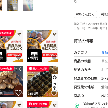
お召し上がりくだ
#
黒にんにく
#
熟
☆食感としては甘
購入日時：
2026年6月8日 
出品日時：
2026年5月21日 
な味わいになりま
大10%対象
商品の情報
☆食品衛生責任者
カテゴリ
食品
許可届け出してお
！
いいね！
いいね！
円
2,290
円
商品の状態
目立
大10%対象
最大10%対象
☆保存は高温多湿
配送の方法
おて
発送までの日数
1〜
☆賞味期限は常温な
発送元の地域
愛知
冷蔵なら約
！
いいね！
いいね！
円
2,580
円
商品ID
z61
冷凍なら約1
Yahoo!フリ
最大10%対象