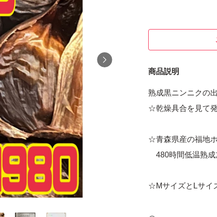
商品説明
熟成黒ニンニクの
☆乾燥具合を見て
☆青森県産の福地
480時間低温熟成
☆MサイズとLサイ
☆栄養満点の黒ニン