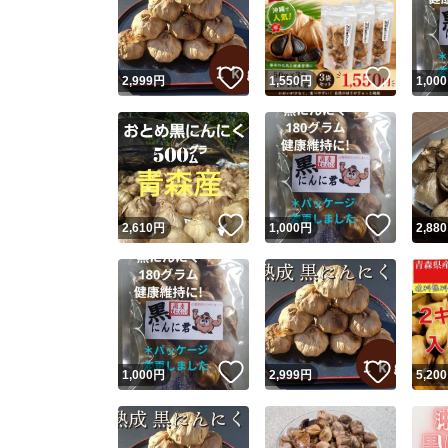
いいね！
いいね
2,999
円
1,550
円
1,000
いいね！
いいね
2,610
円
1,000
円
2,880
Yaho
安心取引
安心
いいね！
いいね
1,000
円
2,999
円
5,200
取引実績
取引