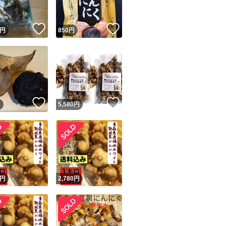
！
いいね！
いいね！
円
850
円
！
いいね！
いいね！
円
5,580
円
！
円
2,780
円