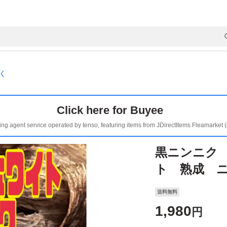
く
Click here for Buyee
ing agent service operated by tenso, featuring items from JDirectItems Fleamarket 
黒ニンニク
ト 熟成 
送料無料
1,980
円