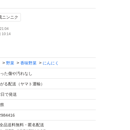
さい。
成ニンニク
味と酸味がありプルーンのよう
21:04
10:14
す。
の管理で、所管の保健所に営業許可
野菜
香味野菜
にんにく
ります。
った傷や汚れなし
は避けて下さい。
がる配送（ヤマト運輸）
2日で発送
ら2ケ月
県
6ケ月
2984416
2ヶ月になります。
マは全品送料無料・匿名配送