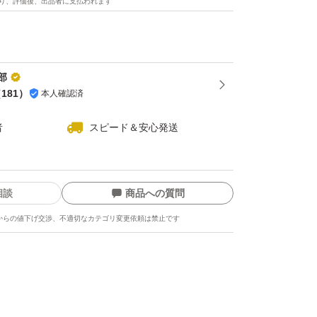
り、評価後、出品者に支払われます
た訳ではありませんので多少の
入るかもしれません。
部
ご了承の程ご購入お願い致しま
（
181
）
本人確認済
者
スピード＆安心発送
かねます。
相談
商品への質問
からの値下げ交渉、不適切なカテゴリ変更依頼は禁止です