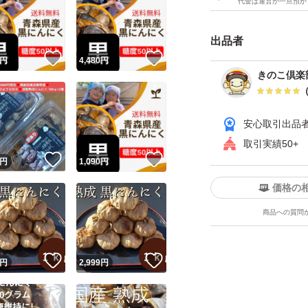
代金は運営が一旦預か
☆すべてを試食し
出品者
焦げや硬いモノが
！
いいね！
いいね！
円
4,480
円
きのこ倶楽
☆その辺りの事も
す
安心取引出品
返品、交換は致し
取引実績50+
！
いいね！
いいね！
円
1,090
円
価格の
商品への質問
！
いいね！
いいね！
円
2,999
円