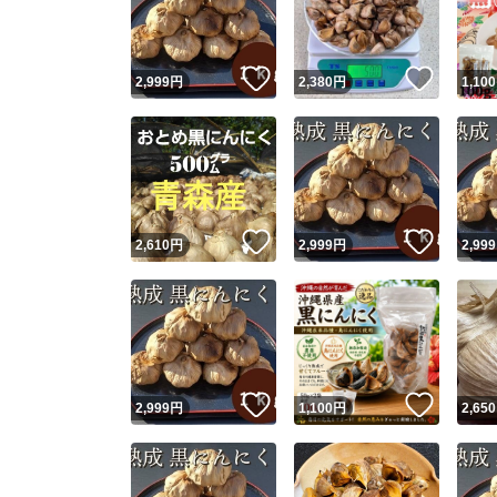
他フ
いいね！
いいね
2,999
円
2,380
円
1,100
スピード
※このバッ
スピ
いいね！
いいね
2,610
円
2,999
円
2,999
スピ
安心
いいね！
いいね
2,999
円
1,100
円
2,650