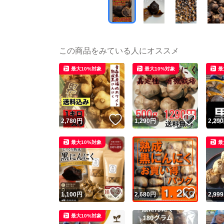
この商品をみている人にオススメ
最大10%対象
最大10%対象
最
いいね！
いいね
2,780
円
1,290
円
2,290
最大10%対象
最
いいね！
いいね
1,100
円
2,680
円
2,999
最大10%対象