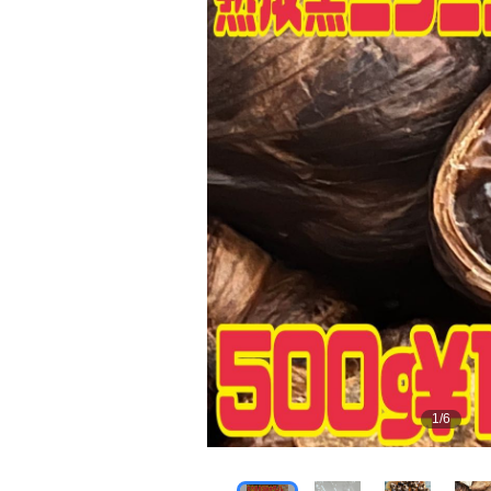
1
/
6