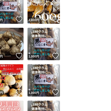
！
いいね！
いいね！
円
2,800
円
ユーザーの実績について
！
いいね！
いいね！
円
1,000
円
o!フリマが定めた一定の基準を満たしたユーザーにバッジを付与しています
出品者
この商品の情報をコピーします
取引出品者
Yahoo!フリマの基準をクリアした安心・安全なユーザーです
！
いいね！
いいね！
商品画像の
無断転載は禁止
されています
円
1,000
円
コピーされた情報は
必ずご自身の商品に合わせて編集
してください
コピーは
1商品につき1回
です
実績◯+
このユーザーはYahoo!フリマの取引を完了させた実績があり