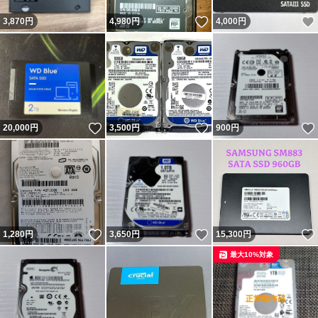
いいね！
3,870
円
4,980
円
4,000
円
いいね！
いいね！
20,000
円
3,500
円
900
円
いいね！
いいね！
1,280
円
3,650
円
15,300
円
最大10%対象