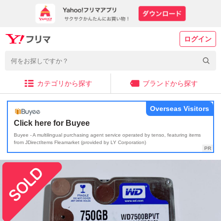
ログイン
カテゴリから探す
ブランドから探す
Overseas Visitors
Click here for Buyee
Buyee - A multilingual purchasing agent service operated by tenso, featuring items
from JDirectItems Fleamarket (provided by LY Corporation)