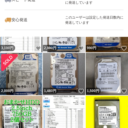
に発送しています
いいね！
いいね！
1,480
円
1,580
円
1,000
円
このユーザーは設定した発送日数内に
安心発送
発送しています
いいね！
いいね！
3,100
円
2,980
円
990
円
いいね！
2,000
円
1,480
円
1,500
円