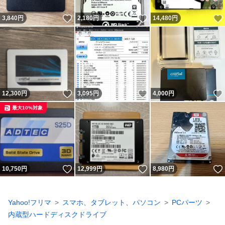
いいね！
いいね！
3,840
円
2,180
円
14,480
円
いいね！
いいね！
12,300
円
3,095
円
4,000
円
最大10%対象
いいね！
いいね！
10,750
円
12,999
円
8,980
円
Yahoo!フリマ
スマホ、タブレット、パソコン
PCパーツ
内蔵型ハードディスクドライブ