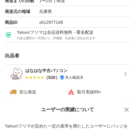
発送までの日数
1〜2日で発送
発送元の地域
兵庫県
商品ID
z612977148
Yahoo!フリマは全品送料無料・匿名配送
代金は運営が一旦預かり、評価後、出品者に支払われます
出品者
はなはな中古パソコン
（
520
）
本人確認済
安心発送
取引実績99+
ユーザーの実績について
価格の相談
商品への質問
商品への質問からの値下げ交渉、不適切なカテゴリ変更依頼は禁止です
Yahoo!フリマが定めた一定の基準を満たしたユーザーにバッジを
付与しています