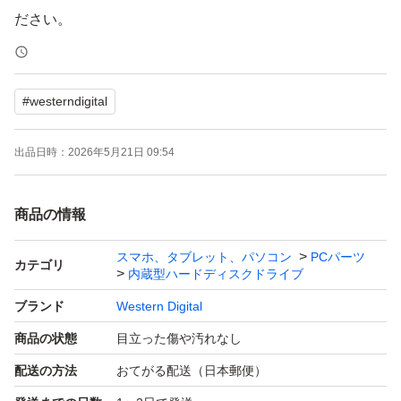
ださい。
24カウントダウンボーナスに
#
westerndigital
対応致します。
未対応のものあれば相談ください。
出品日時：
2026年5月21日 09:54
即購入okです！
商品の情報
スマホ、タブレット、パソコン
PCパーツ
カテゴリ
内蔵型ハードディスクドライブ
ブランド
Western Digital
商品の状態
目立った傷や汚れなし
配送の方法
おてがる配送（日本郵便）