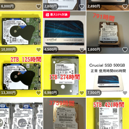
いいね！
いいね！
6,000
円
2,800
円
2,490
円
最大10%対象
いいね！
いいね！
10,000
円
4,500
円
1,600
円
いいね！
いいね！
13,300
円
6,980
円
7,500
円