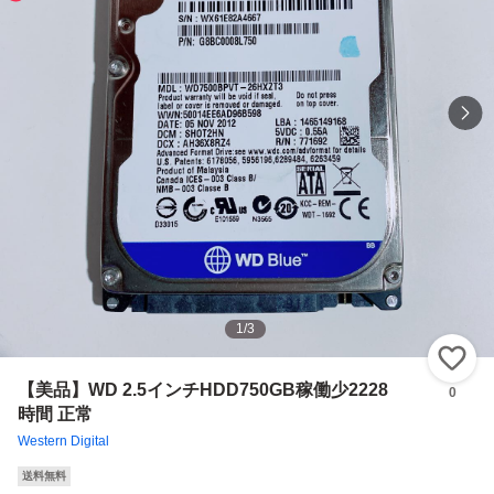
1
/
3
い
【美品】WD 2.5インチHDD750GB稼働少2228
0
時間 正常
Western Digital
送料無料