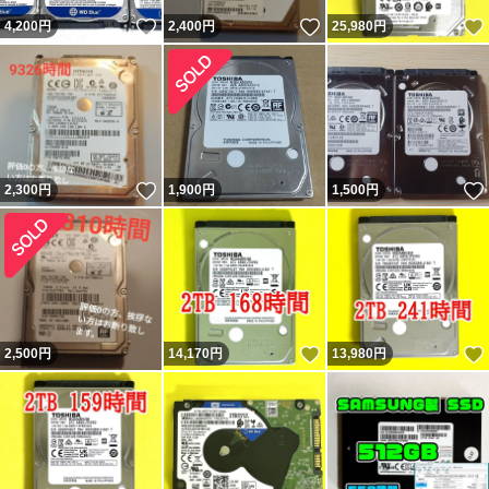
いいね！
いいね！
4,200
円
2,400
円
25,980
円
いいね！
2,300
円
1,900
円
1,500
円
いいね！
2,500
円
14,170
円
13,980
円