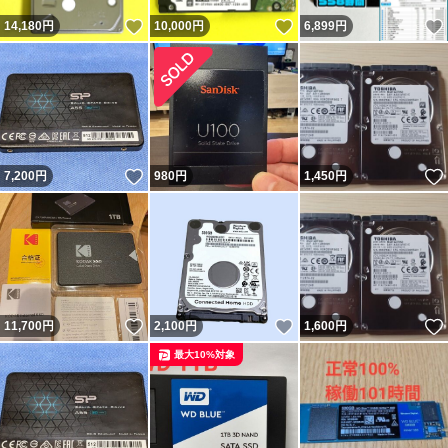
いいね！
いいね！
14,180
円
10,000
円
6,899
円
いいね！
7,200
円
980
円
1,450
円
いいね！
いいね！
11,700
円
2,100
円
1,600
円
最大10%対象