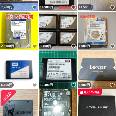
いいね！
いいね！
7,200
円
14,980
円
14,500
円
いいね！
いいね！
29,180
円
9,100
円
1,000
円
いいね！
いいね！
6,700
円
10,400
円
4,680
円
最大10%対象