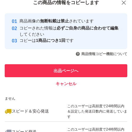
この商品をみている人にオススメ
この商品の情報をコピーします
安心取引出品者
Yahoo!フリマの基準をクリアした安
安心取引出品者
商品画像の
無断転載は禁止
されています
心・安全なユーザーです
コピーされた情報は
必ずご自身の商品に合わせて編集
取引実績
してください
コピーは
1商品につき1回
です
このユーザーはYahoo!フリマの取
取引実績◯+
いいね！
いいね！
1,000
円
1,350
円
1,580
円
引を完了させた実績があります
商品情報コピー機能について
このユーザーは他フリマサービス
他フリマ実績◯+
出品ページへ
での取引実績があります
キャンセル
スピード&安心発送
いいね！
いいね！
960
※このバッジは実績に基づく表示であり、発送を保証しているものではあり
円
1,500
円
2,000
円
ません
このユーザーは高頻度で24時間以内
スピード＆安心発送
＆設定した発送日数内に発送していま
す
このユーザーは高頻度で24時間以内
スピード発送