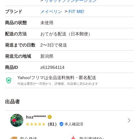
リキッドファンデーション
【新品・未開封】メイベリン フィットミー リキッド ファ
ブランド
メイベリン
FIT ME!
ンデーション R 112
商品の状態
未使用
配送の方法
おてがる配送（日本郵便）
発送までの日数
2〜3日で発送
発送元の地域
新潟県
商品ID
z612964114
Yahoo!フリマは全品送料無料・匿名配送
代金は運営が一旦預かり、評価後、出品者に支払われます
出品者
hxz********
（
81
）
本人確認済