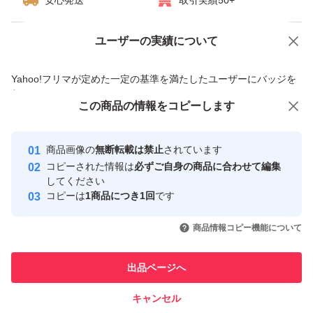
安心発送
取引実績50+
ユーザーの実績について
価格の相談
商品への質問
商品への質問からの値下げ交渉、不適切なカテゴリ変更依頼は禁止です
Yahoo!フリマが定めた一定の基準を満たしたユーザーにバッジを
付与しています
この商品をみている人にオススメ
この商品の情報をコピーします
安心取引出品者
最大10%対象
最大10%対象
最大10%対象
Yahoo!フリマの基準をクリアした安
安心取引出品者
商品画像の
無断転載は禁止
されています
心・安全なユーザーです
コピーされた情報は
必ずご自身の商品に合わせて編集
取引実績
してください
コピーは
1商品につき1回
です
このユーザーはYahoo!フリマの取
取引実績◯+
いいね！
いいね！
1,650
円
1,650
円
1,650
円
引を完了させた実績があります
商品情報コピー機能について
最大10%対象
このユーザーは他フリマサービス
他フリマ実績◯+
出品ページへ
での取引実績があります
キャンセル
スピード&安心発送