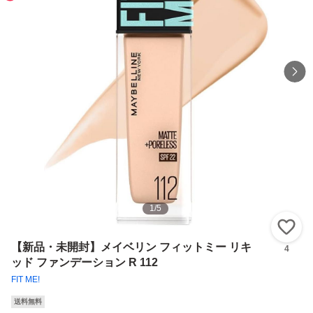
1
/
5
い
【新品・未開封】メイベリン フィットミー リキ
4
ッド ファンデーション R 112
FIT ME!
送料無料