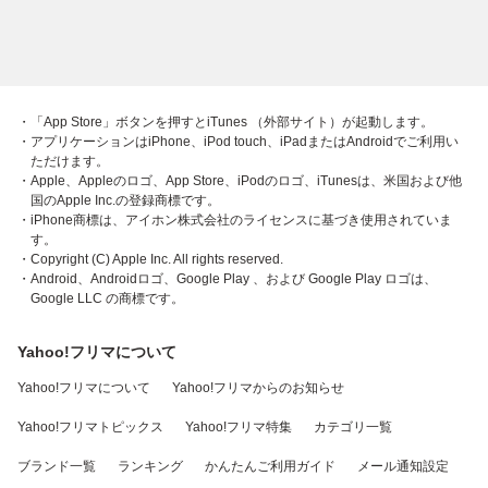
・「App Store」ボタンを押すとiTunes （外部サイト）が起動します。
・アプリケーションはiPhone、iPod touch、iPadまたはAndroidでご利用い
ただけます。
・Apple、Appleのロゴ、App Store、iPodのロゴ、iTunesは、米国および他
国のApple Inc.の登録商標です。
・iPhone商標は、アイホン株式会社のライセンスに基づき使用されていま
す。
・Copyright (C) Apple Inc. All rights reserved.
・Android、Androidロゴ、Google Play 、および Google Play ロゴは、
Google LLC の商標です。
Yahoo!フリマについて
Yahoo!フリマについて
Yahoo!フリマからのお知らせ
Yahoo!フリマトピックス
Yahoo!フリマ特集
カテゴリ一覧
ブランド一覧
ランキング
かんたんご利用ガイド
メール通知設定