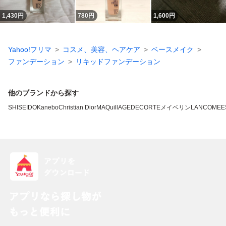
1,430
円
780
円
1,600
円
Yahoo!フリマ
コスメ、美容、ヘアケア
ベースメイク
ファンデーション
リキッドファンデーション
他のブランドから探す
SHISEIDO
Kanebo
Christian Dior
MAQuillAGE
DECORTE
メイベリン
LANCOME
E