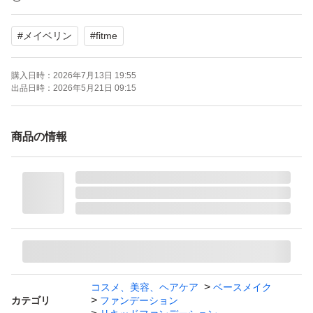
・全13色展開で、自分にぴったりの色が見つかる人気シ
#
メイベリン
#
fitme
リーズ
・普通肌〜混合肌・オイリー肌の方におすすめ
購入日時：
2026年7月13日 19:55
・うるおい感を残しつつ、余分な皮脂を吸収
出品日時：
2026年5月21日 09:15
・テカりにくく、崩れにくい◎
・軽い付け心地なのにしっかり密着
商品の情報
・毛穴や色ムラを自然にカバー
・パウダーのようなさらさら仕上げ
・素肌感のあるナチュラルな印象に♪
・SPF22でUV対策も◎
夜まできれいな仕上がりが続く、大人気ファンデーション
です！
コスメ、美容、ヘアケア
ベースメイク
カテゴリ
ファンデーション