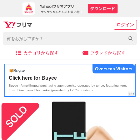
ログイン
カテゴリから探す
ブランドから探す
Overseas Visitors
Click here for Buyee
Buyee - A multilingual purchasing agent service operated by tenso, featuring items
from JDirectItems Fleamarket (provided by LY Corporation)