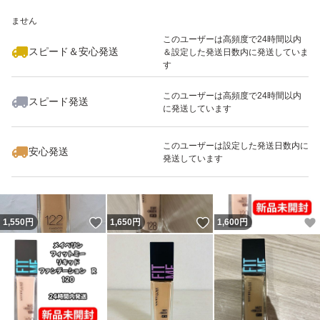
いいね！
いいね！
1,650
※このバッジは実績に基づく表示であり、発送を保証しているものではあり
円
1,530
円
1,640
円
ません
このユーザーは高頻度で24時間以内
スピード＆安心発送
＆設定した発送日数内に発送していま
す
このユーザーは高頻度で24時間以内
スピード発送
に発送しています
いいね！
いいね！
1,500
円
1,550
円
1,300
円
このユーザーは設定した発送日数内に
安心発送
発送しています
いいね！
いいね！
1,550
円
1,650
円
1,600
円