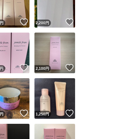
商品情報コピー機
リマ実績◯+
このユーザーは他フリマサービスでの取引実績があります
！
いいね！
いいね！
円
2,200
円
出品ページへ
&安心発送
キャンセル
ジは実績に基づく表示であり、発送を保証しているものではありません
このユーザーは高頻度で24時間以内＆設定した発送日数内に
ード＆安心発送
ます
！
いいね！
いいね！
円
2,100
円
ード発送
このユーザーは高頻度で24時間以内に発送しています
発送
このユーザーは設定した発送日数内に発送しています
！
いいね！
いいね！
円
1,250
円