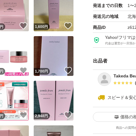
発送までの日数
1〜
発送元の地域
北海
！
いいね！
いいね！
円
1,600
円
商品ID
z61
Yahoo!フリ
代金は運営が一旦預か
出品者
！
いいね！
いいね！
円
1,700
円
Takeda Be
スピード＆安
！
いいね！
いいね！
円
2,948
円
価格の
商品への質問