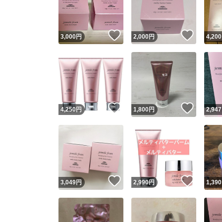
他フ
いいね！
いいね
3,000
円
2,000
円
4,200
スピード
※このバッ
スピ
いいね！
いいね
4,250
円
1,800
円
2,947
スピ
安心
いいね！
いいね
3,049
円
2,990
円
1,390