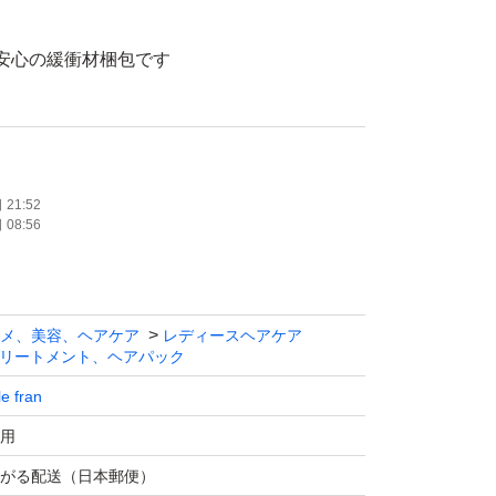
、安心の緩衝材梱包です
ト不要)です
21:52
08:56
の洗い流さないトリートメント。
記憶し、毛先までスルンとしたなめらかな指通
ラワンがケアします。
メ、美容、ヘアケア
レディースヘアケア
としても使えます。
リートメント、ヘアパック
le fran
ィバター #シアバター #トリートメント #アウ
用
ト #洗い流さないトリートメント #ハンドク
がる配送（日本郵便）