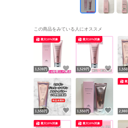
この商品をみている人にオススメ
最大10%対象
最大10%対象
いいね！
いいね
1,539
円
1,529
円
1,550
最
いいね！
いいね
1,550
円
1,550
円
2,980
最大10%対象
最大10%対象