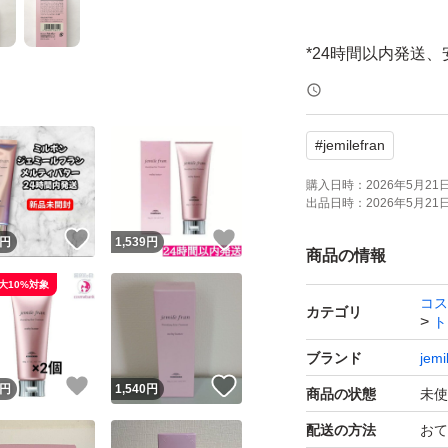
*24時間以内発送
*即購入OK(コメン
#
jemilefran
【商品概要】
購入日時：
2026年5月21日 
出品日時：
2026年5月21日 
◎クリームタイプ
！
いいね！
いいね！
円
1,539
円
◎夜のまとまりを
商品の情報
りをオリーブスク
大10%対象
コス
◎ハンドクリーム
カテゴリ
ト
ブランド
jemi
#ミルボン #メルテ
！
いいね！
いいね！
円
1,540
円
商品の状態
未使
トバストリートメン
配送の方法
おて
リーム