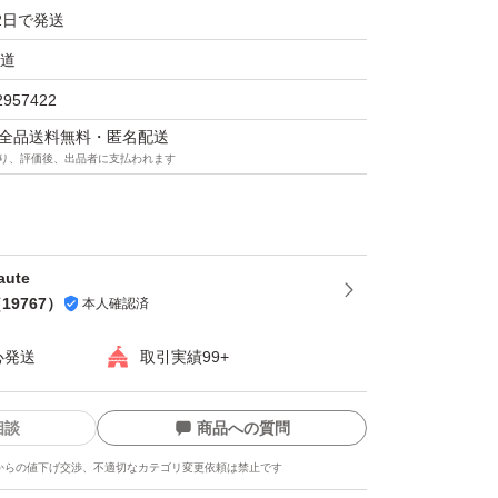
2日で発送
道
2957422
マは全品送料無料・匿名配送
り、評価後、出品者に支払われます
aute
（
19767
）
本人確認済
心発送
取引実績99+
相談
商品への質問
からの値下げ交渉、不適切なカテゴリ変更依頼は禁止です