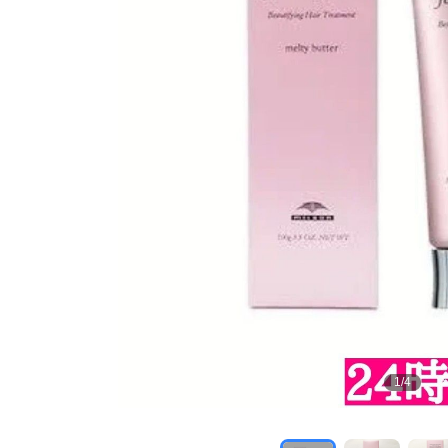
1
/
4