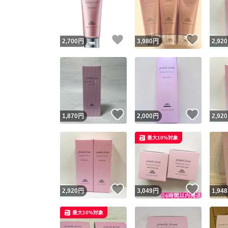
いいね！
いいね
2,700
円
3,980
円
2,920
いいね！
いいね
1,870
円
2,000
円
2,920
Yaho
最大10%対象
安心取引
安心
いいね！
いいね
2,920
円
3,049
円
1,948
取引実績
最大10%対象
取引