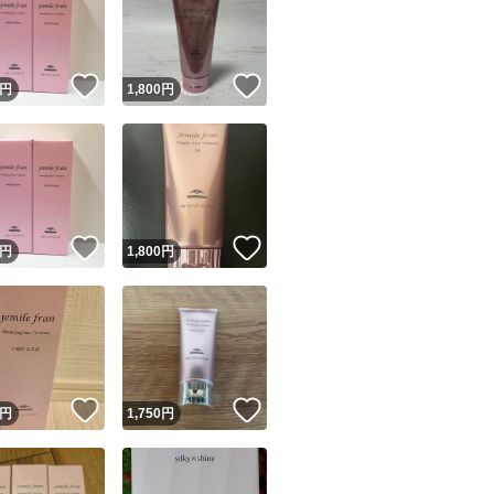
！
いいね！
いいね！
円
1,800
円
ユーザーの実績について
！
いいね！
いいね！
円
1,800
円
o!フリマが定めた一定の基準を満たしたユーザーにバッジを付与しています
出品者
この商品の情報をコピーします
取引出品者
Yahoo!フリマの基準をクリアした安心・安全なユーザーです
！
いいね！
いいね！
商品画像の
無断転載は禁止
されています
円
1,750
円
コピーされた情報は
必ずご自身の商品に合わせて編集
してください
コピーは
1商品につき1回
です
実績◯+
このユーザーはYahoo!フリマの取引を完了させた実績があり