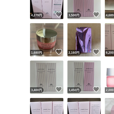
いいね！
いいね
4,279
円
3,500
円
4,689
いいね！
いいね
1,680
円
2,160
円
6,200
いいね！
いいね
3,400
円
3,450
円
2,000