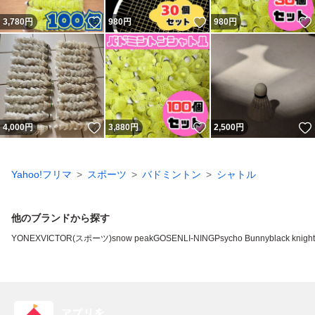
いいね！
いいね！
3,780
円
980
円
980
円
いいね！
いいね！
4,000
円
3,880
円
2,500
円
Yahoo!フリマ
スポーツ
バドミントン
シャトル
他のブランドから探す
YONEX
VICTOR(スポーツ)
snow peak
GOSEN
LI-NING
Psycho Bunny
black knight