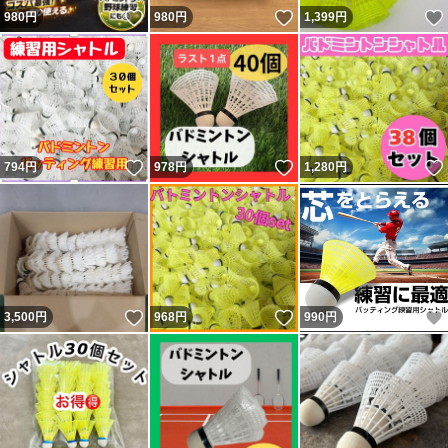
いいね！
いいね！
980
円
980
円
1,399
円
いいね！
いいね！
794
円
978
円
1,280
円
いいね！
いいね！
3,500
円
968
円
990
円