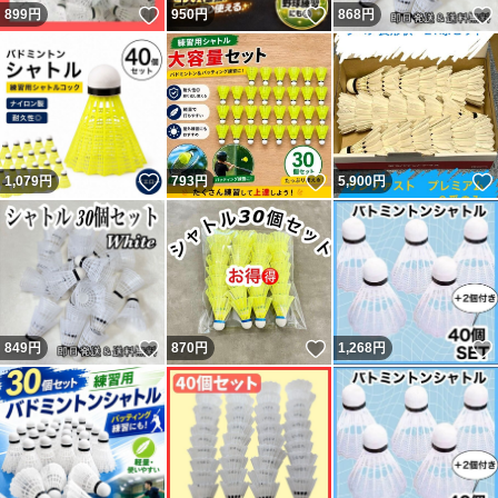
いいね！
いいね！
899
円
950
円
868
円
いいね！
いいね！
1,079
円
793
円
5,900
円
いいね！
いいね！
849
円
870
円
1,268
円