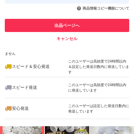
このユーザーはYahoo!フリマの取
取引実績◯+
いいね！
いいね！
780
円
980
円
1,990
円
引を完了させた実績があります
商品情報コピー機能について
最大10%対象
このユーザーは他フリマサービス
他フリマ実績◯+
出品ページへ
での取引実績があります
キャンセル
スピード&安心発送
いいね！
いいね！
1,179
※このバッジは実績に基づく表示であり、発送を保証しているものではあり
円
760
円
699
円
ません
最大10%対象
このユーザーは高頻度で24時間以内
スピード＆安心発送
＆設定した発送日数内に発送していま
す
このユーザーは高頻度で24時間以内
スピード発送
に発送しています
いいね！
いいね！
759
円
3,253
円
725
円
このユーザーは設定した発送日数内に
安心発送
発送しています