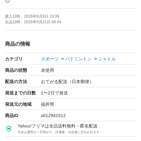
フィールドフォース、スピードシャトル16個セットで
購入日時：
2026年6月8日 19:39
す。
出品日時：
2026年5月21日 08:04
多めに買ったため、不要な分を出品いたします。
商品の情報
カテゴリ
スポーツ
バドミントン
シャトル
ホワイト×8
ライトグリーン×8
商品の状態
未使用
配送の方法
おてがる配送（日本郵便）
基本的に即日発送。
発送までの日数
1〜2日で発送
夕刻以降ご購入の場合は翌朝発送。
発送元の地域
福井県
※プロフィール名に発送に関する記述がある場合はそれが
商品ID
z612941512
優先されます。
Yahoo!フリマは全品送料無料・匿名配送
ゆうパケットプラスにて発送予定。
代金は運営が一旦預かり、評価後、出品者に支払われます
※写真2枚目の梱包となります