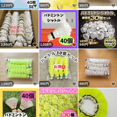
いいね！
いいね！
1,238
円
880
円
980
円
いいね！
いいね！
2,500
円
1,009
円
940
円
いいね！
いいね！
1,080
円
890
円
980
円