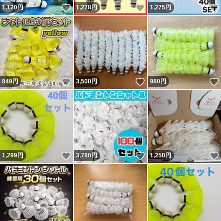
いいね！
いいね！
1,120
円
1,278
円
1,275
円
いいね！
いいね！
849
円
3,500
円
980
円
いいね！
いいね！
1,299
円
3,780
円
1,250
円