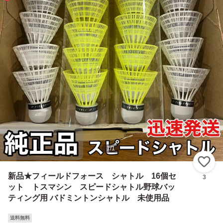
1
/
1
い
新品★フィールドフォース シャトル 16個セ
3
ット トスマシン スピードシャトル野球バッ
ティング用 バドミントンシャトル 未使用品
送料無料