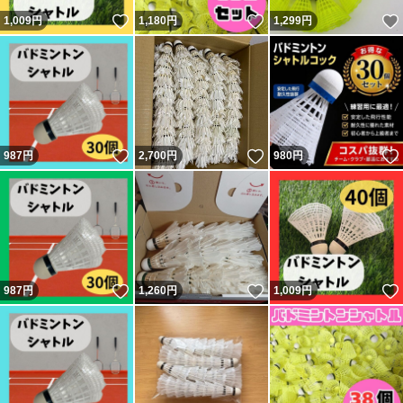
いいね！
いいね！
1,009
円
1,180
円
1,299
円
いいね！
いいね！
987
円
2,700
円
980
円
いいね！
いいね！
987
円
1,260
円
1,009
円