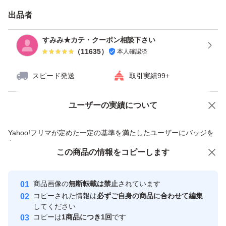
出品者
野球 バッティング練習に。
すみみ★カテ・クーポン相談下さい
バドミントン、打ち返し練習にも。
（
11635
）
本人確認済
スピード発送
取引実績99+
ヨネックス
YONEX
ユーザーの実績について
価格の相談
商品への質問
ノック打ち用
商品への質問からの値下げ交渉、不適切なカテゴリ変更依頼は禁止です
Yahoo!フリマが定めた一定の基準を満たしたユーザーにバッジを
付与しています
この商品をみている人にオススメ
この商品の情報をコピーします
安心取引出品者
最大10%対象
最大10%対象
Yahoo!フリマの基準をクリアした安
安心取引出品者
商品画像の
無断転載は禁止
されています
心・安全なユーザーです
コピーされた情報は
必ずご自身の商品に合わせて編集
取引実績
してください
コピーは
1商品につき1回
です