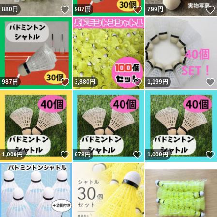
いいね！
いいね！
880
円
987
円
799
円
いいね！
いいね！
987
円
3,880
円
1,199
円
いいね！
いいね！
1,009
円
978
円
1,009
円