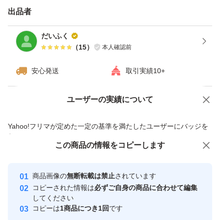
出品者
だいふく
（
15
）
本人確認前
安心発送
取引実績10+
ユーザーの実績について
価格の相談
商品への質問
商品への質問からの値下げ交渉、不適切なカテゴリ変更依頼は禁止です
Yahoo!フリマが定めた一定の基準を満たしたユーザーにバッジを
付与しています
この商品をみている人にオススメ
この商品の情報をコピーします
安心取引出品者
最大10%対象
最大10%対象
Yahoo!フリマの基準をクリアした安
安心取引出品者
商品画像の
無断転載は禁止
されています
心・安全なユーザーです
コピーされた情報は
必ずご自身の商品に合わせて編集
取引実績
してください
コピーは
1商品につき1回
です
このユーザーはYahoo!フリマの取