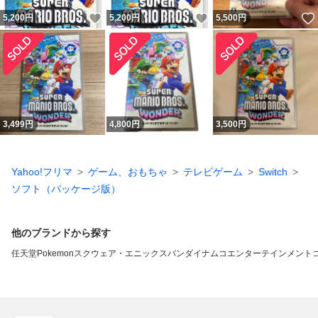
いいね！
いいね！
5,200
円
5,200
円
5,500
円
3,499
円
4,800
円
3,500
円
Yahoo!フリマ
ゲーム、おもちゃ
テレビゲーム
Switch
ソフト（パッケージ版）
他のブランドから探す
任天堂
Pokemon
スクウェア・エニックス
バンダイナムコエンターテインメント