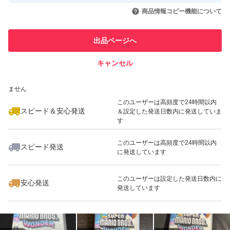
取引実績◯+
いいね！
いいね！
3,599
円
3,600
円
3,500
円
引を完了させた実績があります
商品情報コピー機能について
最大10%対象
このユーザーは他フリマサービス
他フリマ実績◯+
出品ページへ
での取引実績があります
キャンセル
スピード&安心発送
いいね！
いいね！
3,380
※このバッジは実績に基づく表示であり、発送を保証しているものではあり
円
3,400
円
3,500
円
ません
このユーザーは高頻度で24時間以内
スピード＆安心発送
＆設定した発送日数内に発送していま
す
このユーザーは高頻度で24時間以内
スピード発送
に発送しています
いいね！
いいね！
3,700
円
3,500
円
3,780
円
このユーザーは設定した発送日数内に
安心発送
発送しています