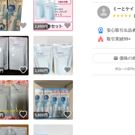
ミーとケイ
！
いいね！
いいね！
円
2,890
円
安心取引出品
取引実績99+
価格の
！
いいね！
いいね！
商品への質問
円
3,090
円
！
いいね！
いいね！
円
5,800
円