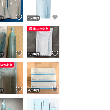
商品情報コピー機
リマ実績◯+
このユーザーは他フリマサービスでの取引実績があります
！
いいね！
いいね！
円
1,700
円
出品ページへ
&安心発送
最大10%対象
キャンセル
ジは実績に基づく表示であり、発送を保証しているものではありません
このユーザーは高頻度で24時間以内＆設定した発送日数内に
ード＆安心発送
ます
！
いいね！
いいね！
円
1,680
円
ード発送
このユーザーは高頻度で24時間以内に発送しています
大10%対象
発送
このユーザーは設定した発送日数内に発送しています
！
いいね！
いいね！
円
4,550
円