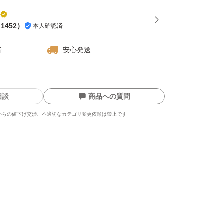
（
1452
）
本人確認済
者
安心発送
相談
商品への質問
からの値下げ交渉、不適切なカテゴリ変更依頼は禁止です