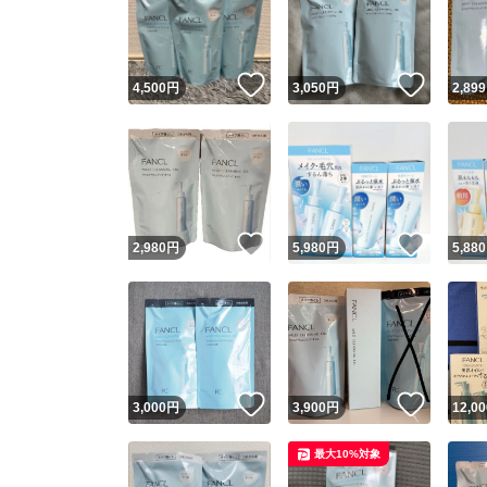
いいね！
いいね
4,500
円
3,050
円
2,899
いいね！
いいね
2,980
円
5,980
円
5,880
Yaho
安心取引
安心
いいね！
いいね
3,000
円
3,900
円
12,00
取引実績
最大10%対象
取引