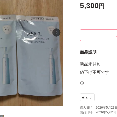
5,300
円
商品説明
新品未開封
値下げ不可です
#
fancl
購入日時：
2026年5月23日 
出品日時：
2026年5月20日 