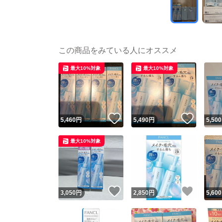
この商品をみている人にオススメ
最大10%対象
最大10%対象
いいね！
いいね
5,460
円
5,490
円
5,500
最大10%対象
いいね！
いいね
3,050
円
2,850
円
5,600