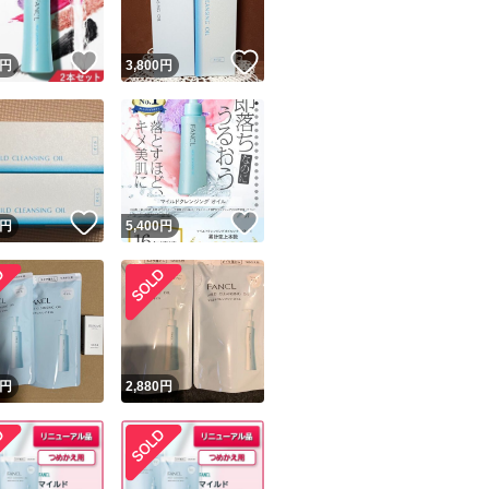
！
いいね！
いいね！
円
3,800
円
！
いいね！
いいね！
円
5,400
円
！
円
2,880
円