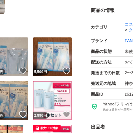
商品の情報
コス
カテゴリ
ク
ブランド
FAN
商品の状態
未使
配送の方法
おて
！
いいね！
いいね！
円
5,500
円
発送までの日数
2〜
発送元の地域
神奈
商品ID
z61
Yahoo!フリ
代金は運営が一旦預か
！
いいね！
いいね！
円
2,890
円
出品者
最大10%対象