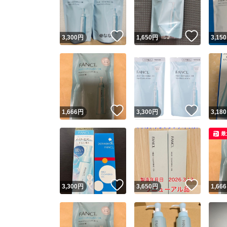
他フ
いいね！
いいね
3,300
円
1,650
円
3,150
スピード
※このバッ
スピ
いいね！
いいね
1,666
円
3,300
円
3,180
スピ
最
安心
いいね！
いいね
3,300
円
3,650
円
1,666