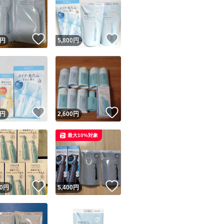
！
いいね！
いいね！
円
5,800
円
ユーザーの実績について
！
いいね！
いいね！
円
2,600
円
o!フリマが定めた一定の基準を満たしたユーザーにバッジを付与しています
最大10%対象
出品者
この商品の情報をコピーします
取引出品者
Yahoo!フリマの基準をクリアした安心・安全なユーザーです
！
いいね！
いいね！
商品画像の
無断転載は禁止
されています
0
円
5,400
円
コピーされた情報は
必ずご自身の商品に合わせて編集
してください
コピーは
1商品につき1回
です
実績◯+
このユーザーはYahoo!フリマの取引を完了させた実績があり