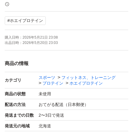
使用しています。トレーニング直後などのプロテイン摂取
ポイントに合わせてたんぱく質を補給できるので、理想的
#
ホエイプロテイン
なカラダづくりをサポートします。・カラダづくりに欠か
せない「ビタミンB群・ビタミンD」、体調維持に欠かせ
購入日時：
2026年5月21日 23:08
ない「ビタミンC」を配合しています。「ザバスホエイプ
出品日時：
2026年5月20日 23:03
ロテイン100」は明治が実施したアスリートの食事調査に
基づき、アスリートのカラダづくりに必要とされるビタミ
商品の情報
ンを独自に設計して配合しています。・明治独自の造粒方
スポーツ
フィットネス、トレーニング
法や配合で、プロテインの溶けやすさを追求しています。
カテゴリ
プロテイン
ホエイプロテイン
溶けやすいのでシェイカーだけでなく、グラスやコップで
商品の状態
未使用
も簡単に溶かせておいしくお飲みいただけます。・「ザバ
配送の方法
おてがる配送（日本郵便）
スホエイプロテイン100」はアンチドーピング認証「イン
発送までの日数
2〜3日で発送
フォームドチョイス」を取得してます。※「インフォーム
発送元の地域
北海道
ドチョイス」は、英国LGC社が運営する国際的なアンチ