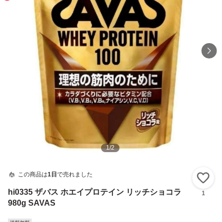
1
/
2
この商品は
1日
で売れました
い
hi0335 ザバス ホエイプロテイン リッチショコラ
1
980g SAVAS