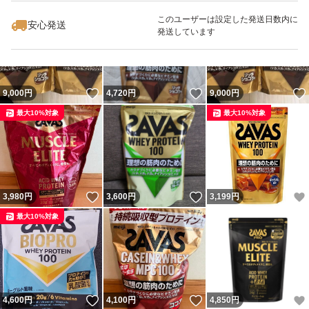
最大10%対象
最大10%対象
このユーザーは設定した発送日数内に
安心発送
発送しています
いいね！
いいね！
9,000
円
4,720
円
9,000
円
最大10%対象
最大10%対象
いいね！
いいね！
3,980
円
3,600
円
3,199
円
最大10%対象
いいね！
いいね！
4,600
円
4,100
円
4,850
円