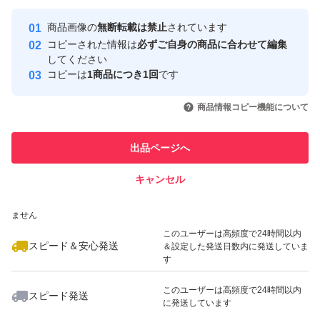
最大10%対象
Yahoo!フリマの基準をクリアした安
安心取引出品者
商品画像の
無断転載は禁止
されています
心・安全なユーザーです
コピーされた情報は
必ずご自身の商品に合わせて編集
取引実績
してください
コピーは
1商品につき1回
です
このユーザーはYahoo!フリマの取
取引実績◯+
いいね！
いいね！
4,680
円
4,680
円
4,870
円
引を完了させた実績があります
商品情報コピー機能について
最大10%対象
最大10%対象
このユーザーは他フリマサービス
他フリマ実績◯+
出品ページへ
での取引実績があります
キャンセル
スピード&安心発送
いいね！
いいね！
5,000
※このバッジは実績に基づく表示であり、発送を保証しているものではあり
円
9,000
円
9,000
円
ません
最大10%対象
このユーザーは高頻度で24時間以内
スピード＆安心発送
＆設定した発送日数内に発送していま
す
このユーザーは高頻度で24時間以内
スピード発送
に発送しています
いいね！
いいね！
4,200
円
4,050
円
9,000
円