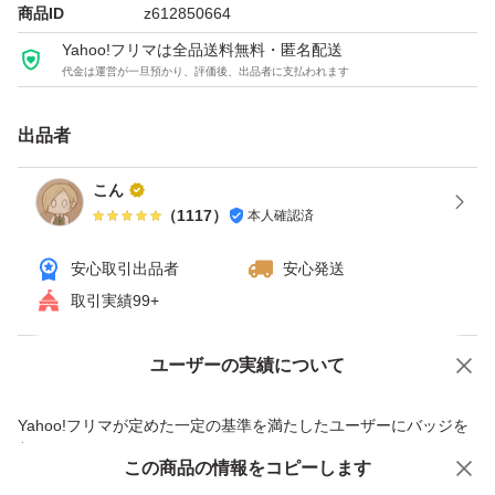
ドーピング認証です。・ココアパウダーを3倍配合(対ココ
商品ID
z612850664
ア味)することで水でもしっかりとしたおいしさを実現。
Yahoo!フリマは全品送料無料・匿名配送
代金は運営が一旦預かり、評価後、出品者に支払われます
#hi値引き不可
出品者
ザバスホエイプロテイン100リッチショコラ味980g
こん
（
1117
）
本人確認済
ブランド：明治ザバスYC09-2901
安心取引出品者
安心発送
取引実績99+
ユーザーの実績について
価格の相談
商品への質問
商品への質問からの値下げ交渉、不適切なカテゴリ変更依頼は禁止です
Yahoo!フリマが定めた一定の基準を満たしたユーザーにバッジを
付与しています
この商品をみている人にオススメ
この商品の情報をコピーします
安心取引出品者