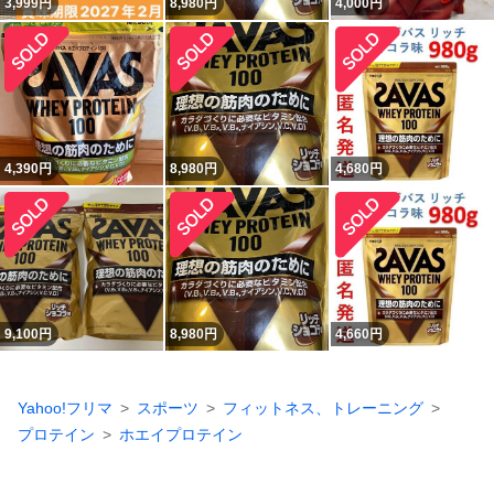
3,999
円
8,980
円
4,000
円
4,390
円
8,980
円
4,680
円
9,100
円
8,980
円
4,660
円
Yahoo!フリマ
スポーツ
フィットネス、トレーニング
プロテイン
ホエイプロテイン