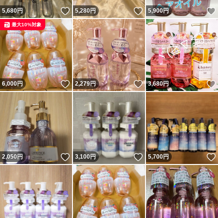
いいね！
いいね！
5,680
円
5,280
円
5,900
円
最大10%対象
いいね！
いいね！
6,000
円
2,279
円
3,680
円
いいね！
いいね！
2,050
円
3,100
円
5,700
円