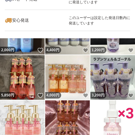
に発送しています
いいね！
いいね！
5,300
円
4,950
円
2,100
円
このユーザーは設定した発送日数内に
安心発送
発送しています
いいね！
いいね！
2,000
円
4,400
円
1,200
円
いいね！
いいね！
5,850
円
4,000
円
3,200
円