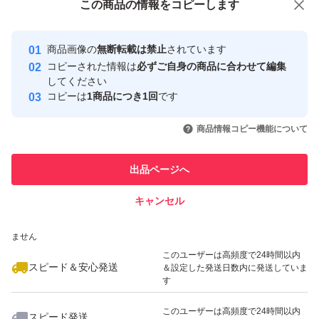
この商品をみている人にオススメ
この商品の情報をコピーします
安心取引出品者
最大10%対象
Yahoo!フリマの基準をクリアした安
安心取引出品者
商品画像の
無断転載は禁止
されています
心・安全なユーザーです
コピーされた情報は
必ずご自身の商品に合わせて編集
取引実績
してください
コピーは
1商品につき1回
です
このユーザーはYahoo!フリマの取
取引実績◯+
いいね！
いいね！
3,300
円
3,700
円
5,500
円
引を完了させた実績があります
商品情報コピー機能について
このユーザーは他フリマサービス
他フリマ実績◯+
出品ページへ
での取引実績があります
キャンセル
スピード&安心発送
いいね！
いいね！
5,500
※このバッジは実績に基づく表示であり、発送を保証しているものではあり
円
2,300
円
2,800
円
ません
このユーザーは高頻度で24時間以内
スピード＆安心発送
＆設定した発送日数内に発送していま
す
このユーザーは高頻度で24時間以内
スピード発送