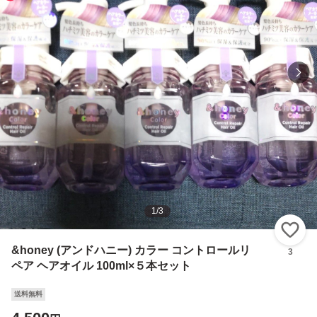
1
/
3
い
&honey (アンドハニー) カラー コントロールリ
3
ペア ヘアオイル 100ml×５本セット
送料無料