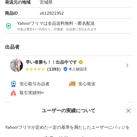
発送元の地域
宮城県
商品ID
z612821952
Yahoo!フリマは全品送料無料・匿名配送
代金は運営が一旦預かり、評価後、出品者に支払われます
出品者
早い者勝ち！！出品中です
（
1393
）
本人確認済
安心取引出品者
安心発送
取引実績99+
ユーザーの実績について
価格の相談
商品への質問
商品への質問からの値下げ交渉、不適切なカテゴリ変更依頼は禁止です
Yahoo!フリマが定めた一定の基準を満たしたユーザーにバッジを
付与しています