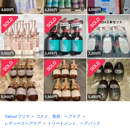
いいね！
いいね！
4,600
円
4,800
円
4,000
円
5,000
円
3,499
円
3,200
円
5,900
円
5,900
円
5,480
円
Yahoo!フリマ
コスメ、美容、ヘアケア
レディースヘアケア
トリートメント、ヘアパック