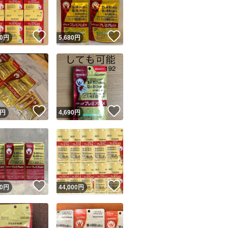
商品情報コピー機
リマ実績◯+
このユーザーは他フリマサービスでの取引実績があります
！
いいね！
いいね！
0
円
5,680
円
出品ページへ
&安心発送
キャンセル
ジは実績に基づく表示であり、発送を保証しているものではありません
このユーザーは高頻度で24時間以内＆設定した発送日数内に
ード＆安心発送
ます
！
いいね！
いいね！
円
4,690
円
ード発送
このユーザーは高頻度で24時間以内に発送しています
発送
このユーザーは設定した発送日数内に発送しています
！
いいね！
いいね！
0
円
44,000
円