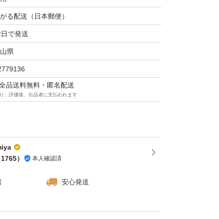
がる配送（日本郵便）
2日で発送
山県
2779136
マは全品送料無料・匿名配送
り、評価後、出品者に支払われます
iya
（
1765
）
本人確認済
者
安心発送