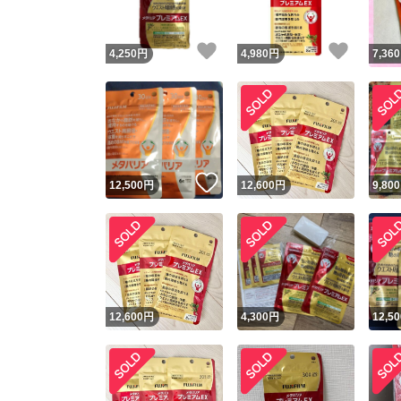
いいね！
いいね
4,250
円
4,980
円
7,360
いいね！
12,500
円
12,600
円
9,800
12,600
円
4,300
円
12,50