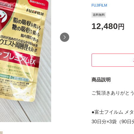
FUJIFILM
送料無料
12,480
円
商品説明
ご覧頂きありがと
●富士フイルム メ
30日分×3袋（90日