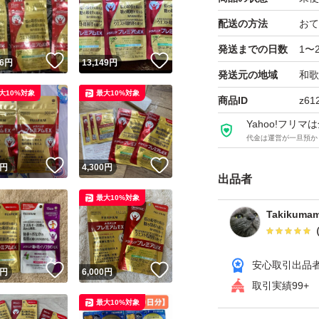
配送の方法
おて
発送までの日数
1〜
！
いいね！
いいね！
6
円
13,149
円
発送元の地域
和歌
大10%対象
最大10%対象
商品ID
z61
Yahoo!フリ
代金は運営が一旦預か
！
いいね！
いいね！
円
4,300
円
出品者
最大10%対象
Takikumam
安心取引出品
！
いいね！
いいね！
円
6,000
円
取引実績99+
最大10%対象