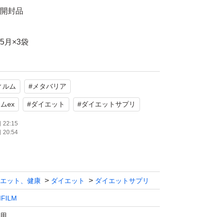
未開封品
5月×3袋
2月×3袋
ィルム
#
メタバリア
あっても、即購入の方を優先させて頂きます。
ムex
#
ダイエット
#
ダイエットサプリ
。
22:15
20:54
エット、健康
ダイエット
ダイエットサプリ
IFILM
用