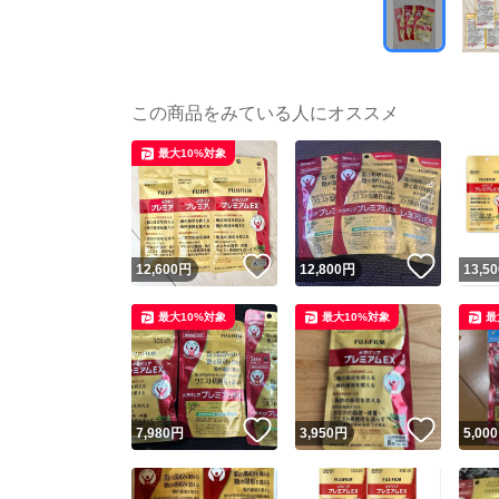
この商品をみている人にオススメ
最大10%対象
いいね！
いいね
12,600
円
12,800
円
13,50
最大10%対象
最大10%対象
最
いいね！
いいね
7,980
円
3,950
円
5,000