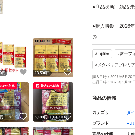
●商品状態：新品 
●購入時期：2026年
○賞味期限：2029年
#
fujifilm
#
富士フ
※価格交渉中等で
#
メタバリアプレミア
！
いいね！
いいね！
0
円
13,500
円
ご了承下さいませ
購入日時：
2026年5月20日 
出品日時：
2026年5月20日 
大10%対象
最大10%対象
商品の情報
カテゴリ
ダイ
！
いいね！
いいね！
円
5,000
円
ブランド
FUJ
商品の状態
未使