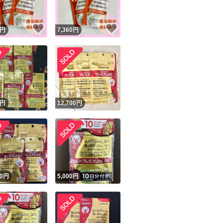
！
いいね！
いいね！
円
7,360
円
円
12,700
円
0
円
5,000
円