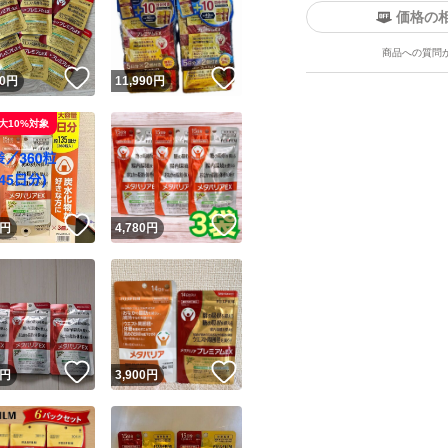
価格の
商品への質問
！
いいね！
いいね！
0
円
11,990
円
大10%対象
ユーザーの実績について
！
いいね！
いいね！
円
4,780
円
o!フリマが定めた一定の基準を満たしたユーザーにバッジを付与しています
出品者
この商品の情報をコピーします
取引出品者
Yahoo!フリマの基準をクリアした安心・安全なユーザーです
！
いいね！
いいね！
商品画像の
無断転載は禁止
されています
円
3,900
円
コピーされた情報は
必ずご自身の商品に合わせて編集
してください
コピーは
1商品につき1回
です
実績◯+
このユーザーはYahoo!フリマの取引を完了させた実績があり