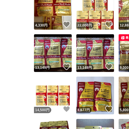
いいね！
いいね
4,330
円
22,000
円
12,88
最
いいね！
いいね
13,149
円
13,149
円
9,000
いいね！
いいね
14,500
円
8,677
円
5,800