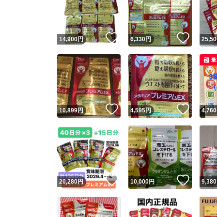
いいね！
いいね
14,900
円
6,330
円
25,50
最
いいね！
いいね
10,899
円
4,595
円
4,760
Yaho
安心取引
安心
いいね！
いいね
20,280
円
10,000
円
9,380
取引実績
取引