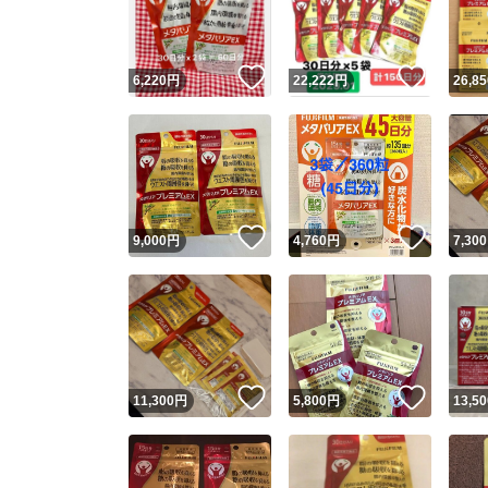
他フ
いいね！
いいね
6,220
円
22,222
円
26,85
スピード
※このバッ
スピ
いいね！
いいね
9,000
円
4,760
円
7,300
スピ
安心
いいね！
いいね
11,300
円
5,800
円
13,50