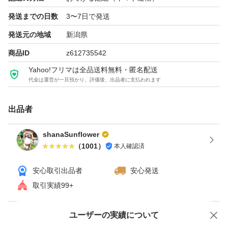
原材料名：米
発送までの日数
3〜7日で発送
内容量：3kg（袋重量含む）
発送元の地域
新潟県
保存方法：高温・多湿を避けて保存してください
商品ID
z612735542
産地：新潟県新潟市（旧黒埼町）
Yahoo!フリマは全品送料無料・匿名配送
精米：受注してから精米してお届けさせて頂きます
代金は運営が一旦預かり、評価後、出品者に支払われます
出品者
#新米
#新潟
shanaSunflower
#コシヒカリ
（
1001
）
本人確認済
#新潟県産コシヒカリ
安心取引出品者
安心発送
#家庭用米
取引実績99+
ユーザーの実績について
価格の相談
商品への質問