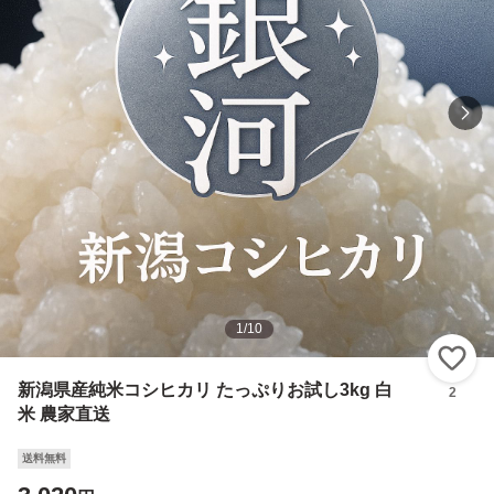
1
/
10
い
新潟県産純米コシヒカリ たっぷりお試し3kg 白
2
米 農家直送
送料無料