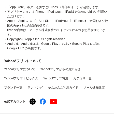
・「App Store」ボタンを押すとiTunes （外部サイト）が起動します。
・アプリケーションはiPhone、iPod touch、iPadまたはAndroidでご利用い
ただけます。
・Apple、Appleのロゴ、App Store、iPodのロゴ、iTunesは、米国および他
国のApple Inc.の登録商標です。
・iPhone商標は、アイホン株式会社のライセンスに基づき使用されていま
す。
・Copyright (C) Apple Inc. All rights reserved.
・Android、Androidロゴ、Google Play 、および Google Play ロゴは、
Google LLC の商標です。
Yahoo!フリマについて
Yahoo!フリマについて
Yahoo!フリマからのお知らせ
Yahoo!フリマトピックス
Yahoo!フリマ特集
カテゴリ一覧
ブランド一覧
ランキング
かんたんご利用ガイド
メール通知設定
公式アカウント