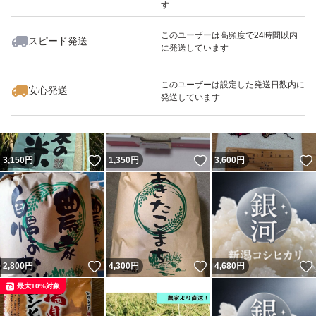
す
このユーザーは高頻度で24時間以内
スピード発送
に発送しています
いいね！
いいね！
3,000
円
3,100
円
3,150
円
このユーザーは設定した発送日数内に
安心発送
発送しています
いいね！
いいね！
3,150
円
1,350
円
3,600
円
いいね！
いいね！
2,800
円
4,300
円
4,680
円
最大10%対象