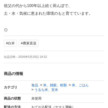
祖父の代から100年以上続く田んぼで、
土・水・気候に恵まれた環境のもと育てています。
2kgでは少し足りないけれど、
5kgは多いと感じる方にちょうどいい3kgサイズ。
#
白米
#
農家直送
ご家庭用に使いやすく、リピートにもおすすめです。
出品日時：
2026年5月20日 19:32
炊きあがりのつやと、
コシヒカリ本来の旨みをぜひお楽しみください。
商品の情報
※気に入っていただけましたら、
食品
米、雑穀、粉類
米、ごはん
カテゴリ
うるち米、玄米
**お得な5kgサイズ（同梱不可）**もご用意しています。
商品の状態
未使用
銘柄：新潟県産 純米コシヒカリ
配送の方法
おてがる配送（ヤマト運輸）