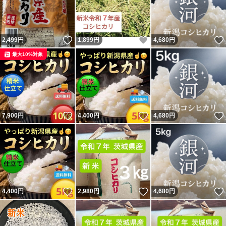
いいね！
いいね！
2,499
円
1,899
円
4,680
円
最大10%対象
いいね！
いいね！
7,900
円
4,400
円
4,680
円
いいね！
いいね！
4,400
円
2,980
円
4,680
円