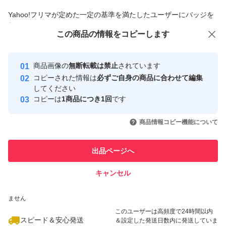
商品への質問からの値下げ交渉、不適切なカテゴリ変更依頼は禁止です
Yahoo!フリマが定めた一定の基準を満たしたユーザーにバッジを
付与しています
この商品をみている人にオススメ
この商品の情報をコピーします
安心取引出品者
最大10%対象
最大10%対象
Yahoo!フリマの基準をクリアした安
安心取引出品者
商品画像の
無断転載は禁止
されています
心・安全なユーザーです
コピーされた情報は
必ずご自身の商品に合わせて編集
取引実績
してください
コピーは
1商品につき1回
です
このユーザーはYahoo!フリマの取
取引実績◯+
いいね！
いいね！
4,400
円
2,900
円
3,020
円
引を完了させた実績があります
商品情報コピー機能について
最大10%対象
最大10%対象
このユーザーは他フリマサービス
他フリマ実績◯+
出品ページへ
での取引実績があります
キャンセル
スピード&安心発送
いいね！
いいね！
3,020
※このバッジは実績に基づく表示であり、発送を保証しているものではあり
円
3,250
円
3,100
円
ません
このユーザーは高頻度で24時間以内
スピード＆安心発送
＆設定した発送日数内に発送していま