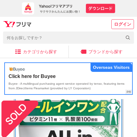
ログイン
カテゴリから探す
ブランドから探す
Overseas Visitors
Click here for Buyee
Buyee - A multilingual purchasing agent service operated by tenso, featuring items
from JDirectItems Fleamarket (provided by LY Corporation)