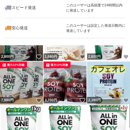
このユーザーは高頻度で24時間以内
スピード発送
に発送しています
いいね！
いいね！
2,800
円
3,180
円
2,880
円
このユーザーは設定した発送日数内に
安心発送
発送しています
いいね！
いいね！
2,800
円
1,680
円
2,800
円
最大10%対象
最大10%対象
いいね！
いいね！
7,980
円
3,700
円
2,390
円