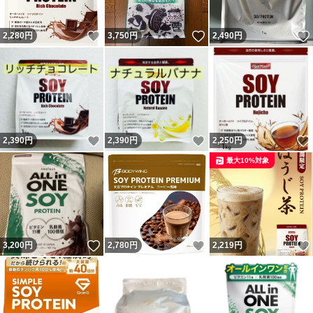
いいね！
いいね！
2,280
円
3,750
円
2,490
円
いいね！
いいね！
2,390
円
2,390
円
2,250
円
最大10%対象
いいね！
いいね！
3,200
円
2,780
円
2,219
円