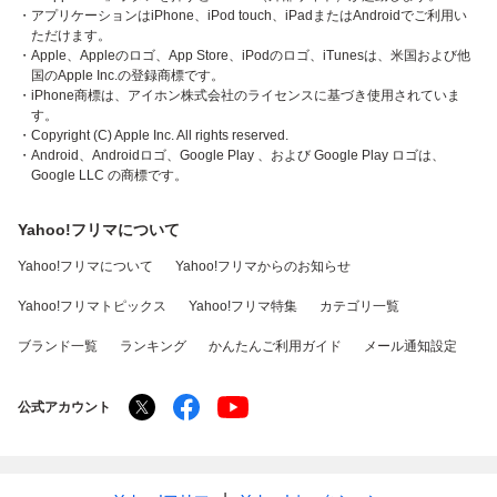
・アプリケーションはiPhone、iPod touch、iPadまたはAndroidでご利用い
ただけます。
・Apple、Appleのロゴ、App Store、iPodのロゴ、iTunesは、米国および他
国のApple Inc.の登録商標です。
・iPhone商標は、アイホン株式会社のライセンスに基づき使用されていま
す。
・Copyright (C) Apple Inc. All rights reserved.
・Android、Androidロゴ、Google Play 、および Google Play ロゴは、
Google LLC の商標です。
Yahoo!フリマについて
Yahoo!フリマについて
Yahoo!フリマからのお知らせ
Yahoo!フリマトピックス
Yahoo!フリマ特集
カテゴリ一覧
ブランド一覧
ランキング
かんたんご利用ガイド
メール通知設定
公式アカウント