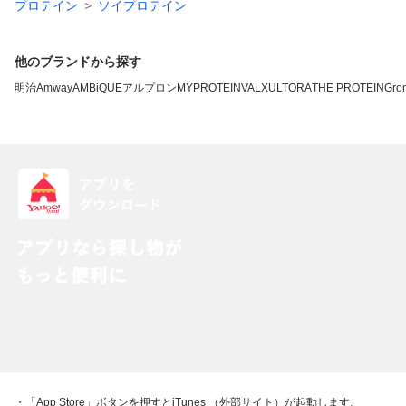
プロテイン
ソイプロテイン
他のブランドから探す
明治
Amway
AMBiQUE
アルプロン
MYPROTEIN
VALX
ULTORA
THE PROTEIN
Gro
・「App Store」ボタンを押すとiTunes （外部サイト）が起動します。