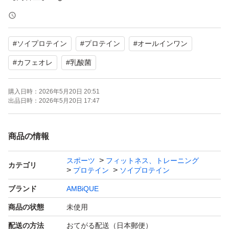
【風味】カフェオレ
【配合成分】ビタミン11種、乳酸菌100億個
#
ソイプロテイン
#
プロテイン
#
オールインワン
【商品の状態】未使用
#
カフェオレ
#
乳酸菌
よろしくお願いいたします。
購入日時：
2026年5月20日 20:51
出品日時：
2026年5月20日 17:47
商品の情報
スポーツ
フィットネス、トレーニング
カテゴリ
プロテイン
ソイプロテイン
ブランド
AMBiQUE
商品の状態
未使用
配送の方法
おてがる配送（日本郵便）