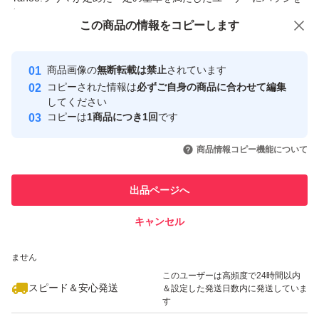
付与しています
この商品をみている人にオススメ
この商品の情報をコピーします
安心取引出品者
Yahoo!フリマの基準をクリアした安
安心取引出品者
商品画像の
無断転載は禁止
されています
心・安全なユーザーです
コピーされた情報は
必ずご自身の商品に合わせて編集
取引実績
してください
コピーは
1商品につき1回
です
このユーザーはYahoo!フリマの取
取引実績◯+
いいね！
いいね！
2,700
円
2,650
円
2,790
円
引を完了させた実績があります
商品情報コピー機能について
最大10%対象
このユーザーは他フリマサービス
他フリマ実績◯+
出品ページへ
での取引実績があります
キャンセル
スピード&安心発送
いいね！
いいね！
2,750
※このバッジは実績に基づく表示であり、発送を保証しているものではあり
円
2,880
円
2,650
円
ません
このユーザーは高頻度で24時間以内
スピード＆安心発送
＆設定した発送日数内に発送していま
す