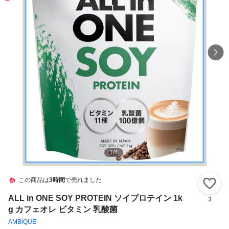
1
/
4
この商品は
3時間
で売れました
い
ALL in ONE SOY PROTEIN ソイプロテイン 1k
3
g カフェオレ ビタミン 乳酸菌
AMBiQUE