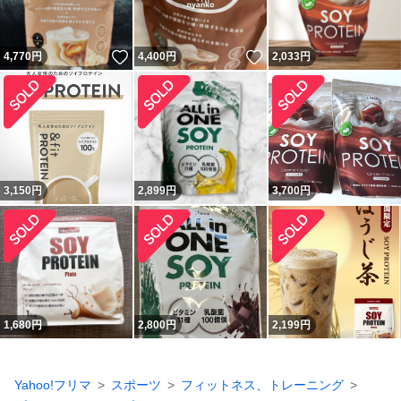
いいね！
いいね！
4,770
円
4,400
円
2,033
円
3,150
円
2,899
円
3,700
円
1,680
円
2,800
円
2,199
円
Yahoo!フリマ
スポーツ
フィットネス、トレーニング