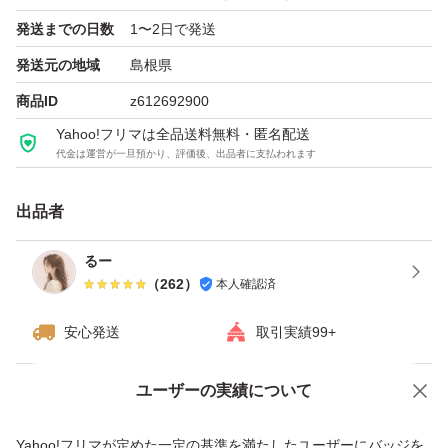
発送までの日数
1〜2日で発送
発送元の地域
島根県
商品ID
z612692900
Yahoo!フリマは全品送料無料・匿名配送
代金は運営が一旦預かり、評価後、出品者に支払われます
出品者
るー
（
262
）
本人確認済
安心発送
取引実績99+
ユーザーの実績について
価格の相談
商品への質問
商品への質問からの値下げ交渉、不適切なカテゴリ変更依頼は禁止です
Yahoo!フリマが定めた一定の基準を満たしたユーザーにバッジを