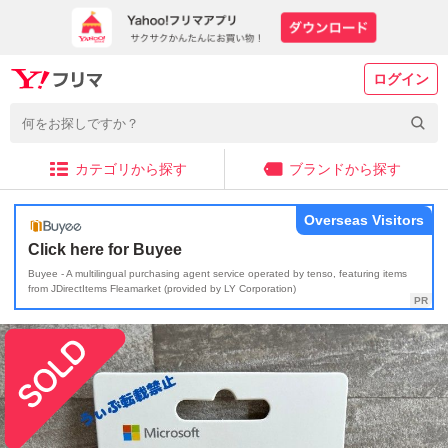
ログイン
カテゴリから探す
ブランドから探す
Overseas Visitors
Click here for Buyee
Buyee - A multilingual purchasing agent service operated by tenso, featuring items
from JDirectItems Fleamarket (provided by LY Corporation)