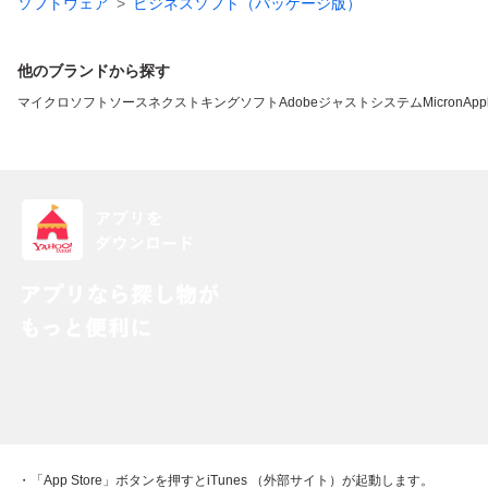
ソフトウェア
ビジネスソフト（パッケージ版）
他のブランドから探す
マイクロソフト
ソースネクスト
キングソフト
Adobe
ジャストシステム
Micron
App
・「App Store」ボタンを押すとiTunes （外部サイト）が起動します。