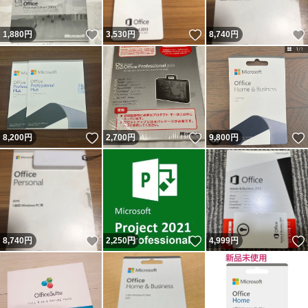
いいね！
いいね！
1,880
円
3,530
円
8,740
円
いいね！
いいね！
8,200
円
2,700
円
9,800
円
いいね！
いいね！
8,740
円
2,250
円
4,999
円