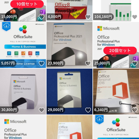
いいね！
いいね！
15,000
円
4,000
円
104,160
円
いいね！
いいね！
5,057
円
23,900
円
25,000
円
いいね！
いいね！
30,800
円
29,000
円
6,340
円