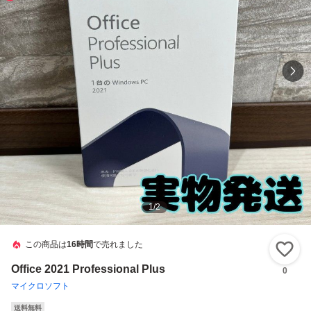
1
/
2
この商品は
16時間
で売れました
い
Office 2021 Professional Plus
0
マイクロソフト
送料無料