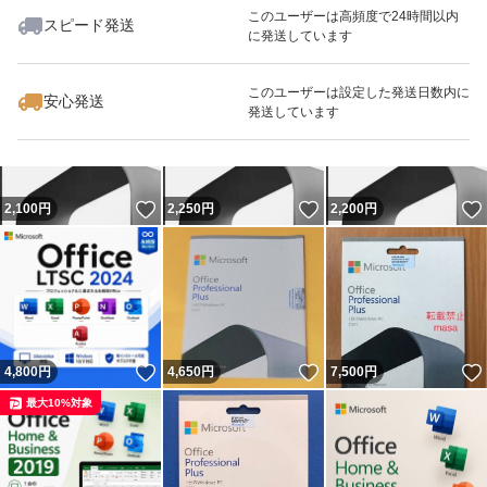
このユーザーは高頻度で24時間以内
スピード発送
に発送しています
いいね！
いいね！
4,200
円
4,650
円
9,800
円
このユーザーは設定した発送日数内に
安心発送
発送しています
いいね！
いいね！
2,100
円
2,250
円
2,200
円
いいね！
いいね！
4,800
円
4,650
円
7,500
円
最大10%対象