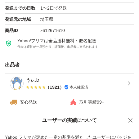
発送までの日数
1〜2日で発送
まとめ買いにも対応可能ですので、複数枚お求めの場合は
発送元の地域
埼玉県
コメントいただければ幸いです。
商品ID
z612671610
Yahoo!フリマは全品送料無料・匿名配送
代金は運営が一旦預かり、評価後、出品者に支払われます
出品者
うぃぶ
（
1921
）
本人確認済
安心発送
取引実績99+
ユーザーの実績について
価格の相談
商品への質問
商品への質問からの値下げ交渉、不適切なカテゴリ変更依頼は禁止です
Yahoo!フリマが定めた一定の基準を満たしたユーザーにバッジを