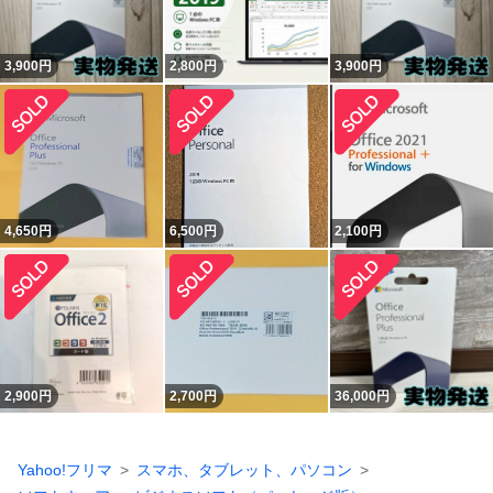
3,900
円
2,800
円
3,900
円
4,650
円
6,500
円
2,100
円
2,900
円
2,700
円
36,000
円
Yahoo!フリマ
スマホ、タブレット、パソコン