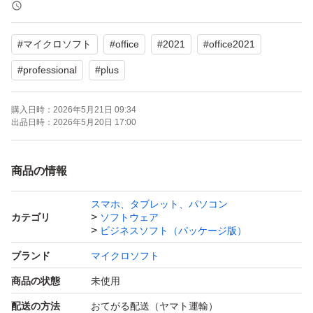
です。
#
マイクロソフト
#
office
#
2021
#
office2021
含まれるアプリ：
Word
#
professional
#
plus
Excel
購入日時：
2026年5月21日 09:34
PowerPoint
出品日時：
2026年5月20日 17:00
Outlook
Access
商品の情報
OneNote
Publisher
スマホ、タブレット、パソコン
カテゴリ
ソフトウェア
ビジネスソフト（パッケージ版）
対応OS：Windows 10, Windows 11
ブランド
マイクロソフト
商品の状態
未使用
インストールから認証完了まで、サポートいたします。
配送の方法
おてがる配送（ヤマト運輸）