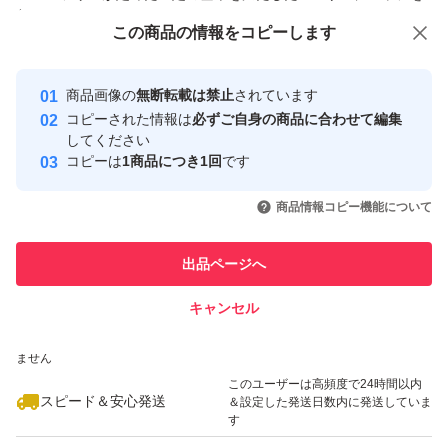
付与しています
この商品をみている人にオススメ
この商品の情報をコピーします
安心取引出品者
最大10%対象
最大10%対象
Yahoo!フリマの基準をクリアした安
安心取引出品者
商品画像の
無断転載は禁止
されています
心・安全なユーザーです
コピーされた情報は
必ずご自身の商品に合わせて編集
取引実績
してください
コピーは
1商品につき1回
です
このユーザーはYahoo!フリマの取
取引実績◯+
いいね！
いいね！
3,800
円
3,900
円
3,800
円
引を完了させた実績があります
商品情報コピー機能について
最大10%対象
このユーザーは他フリマサービス
他フリマ実績◯+
出品ページへ
での取引実績があります
キャンセル
スピード&安心発送
いいね！
いいね！
3,800
※このバッジは実績に基づく表示であり、発送を保証しているものではあり
円
3,900
円
4,800
円
ません
このユーザーは高頻度で24時間以内
スピード＆安心発送
＆設定した発送日数内に発送していま
す