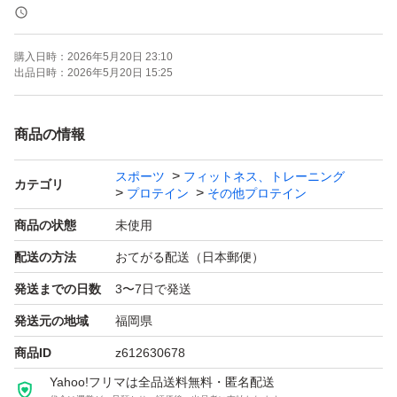
chocoZAP Bpro ソイ&ホエイプロテイン バナナ風味 1kg
購入日時：
2026年5月20日 23:10
です。
出品日時：
2026年5月20日 15:25
【特徴】
商品の情報
Wプロテイン素材（ソイ＆ホエイ）を使用しており、1回
スポーツ
フィットネス、トレーニング
分30gあたりたんぱく質20gを摂取できます。バナナ風味
カテゴリ
プロテイン
その他プロテイン
で飲みやすいです。
商品の状態
未使用
配送の方法
おてがる配送（日本郵便）
【表記・型番】
発送までの日数
3〜7日で発送
内容量 1kg
発送元の地域
福岡県
よろしくお願いいたします。
商品ID
z612630678
Yahoo!フリマは全品送料無料・匿名配送