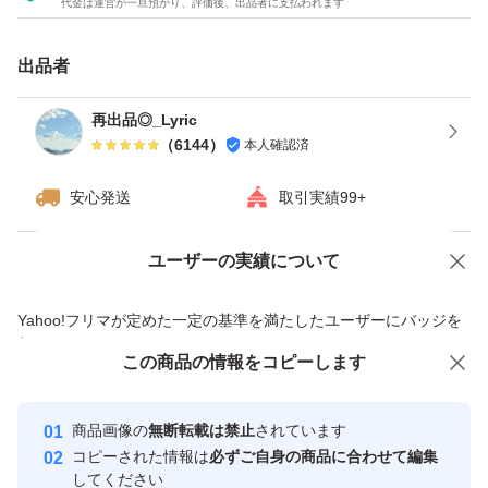
代金は運営が一旦預かり、評価後、出品者に支払われます
出品者
再出品◎_Lyric
（
6144
）
本人確認済
安心発送
取引実績99+
ユーザーの実績について
価格の相談
商品への質問
商品への質問からの値下げ交渉、不適切なカテゴリ変更依頼は禁止です
Yahoo!フリマが定めた一定の基準を満たしたユーザーにバッジを
付与しています
この商品をみている人にオススメ
この商品の情報をコピーします
安心取引出品者
最大10%対象
最大10%対象
最大10%対象
Yahoo!フリマの基準をクリアした安
安心取引出品者
商品画像の
無断転載は禁止
されています
心・安全なユーザーです
コピーされた情報は
必ずご自身の商品に合わせて編集
取引実績
してください