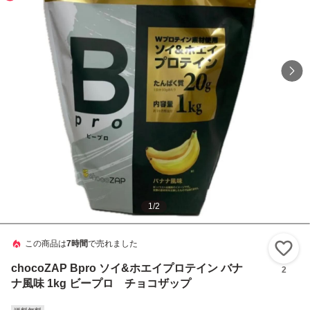
1
/
2
この商品は
7時間
で売れました
い
chocoZAP Bpro ソイ&ホエイプロテイン バナ
2
ナ風味 1kg ビープロ チョコザップ