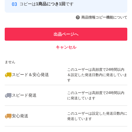
コピーは
1商品につき1回
です
このユーザーはYahoo!フリマの取
取引実績◯+
いいね！
いいね！
2,690
円
2,780
円
3,900
円
引を完了させた実績があります
商品情報コピー機能について
最大10%対象
このユーザーは他フリマサービス
他フリマ実績◯+
出品ページへ
での取引実績があります
キャンセル
スピード&安心発送
いいね！
いいね！
3,367
※このバッジは実績に基づく表示であり、発送を保証しているものではあり
円
2,880
円
3,200
円
ません
このユーザーは高頻度で24時間以内
スピード＆安心発送
＆設定した発送日数内に発送していま
す
このユーザーは高頻度で24時間以内
スピード発送
に発送しています
いいね！
いいね！
3,180
円
3,190
円
3,190
円
最大10%対象
最大10%対象
このユーザーは設定した発送日数内に
安心発送
発送しています