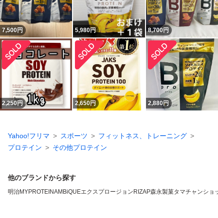
7,500
円
5,980
円
8,700
円
2,250
円
2,650
円
2,880
円
Yahoo!フリマ
スポーツ
フィットネス、トレーニング
プロテイン
その他プロテイン
他のブランドから探す
明治
MYPROTEIN
AMBiQUE
エクスプロージョン
RIZAP
森永製菓
タマチャンショ