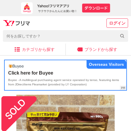
ログイン
カテゴリから探す
ブランドから探す
Overseas Visitors
Click here for Buyee
Buyee - A multilingual purchasing agent service operated by tenso, featuring items
from JDirectItems Fleamarket (provided by LY Corporation)