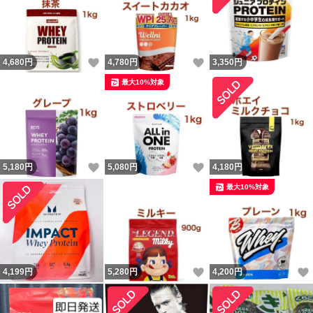
いいね！
いいね！
4,680
円
4,780
円
3,350
円
最大10%対象
いいね！
いいね！
5,180
円
5,080
円
4,180
円
最大10%対象
いいね！
4,199
円
5,280
円
4,200
円