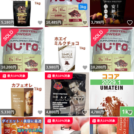
いいね！
いいね！
5,180
円
10,485
円
3,799
円
いいね！
10,200
円
3,980
円
10,200
円
最大10%対象
最大10%対象
いいね！
いいね！
5,330
円
4,800
円
4,780
円
最大10%対象
最大10%対象