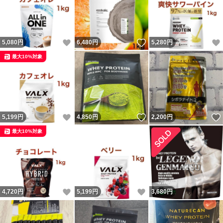
いいね！
いいね！
5,080
円
6,480
円
5,280
円
最大10%対象
いいね！
いいね！
5,199
円
4,850
円
2,200
円
最大10%対象
いいね！
いいね！
4,720
円
5,199
円
3,680
円