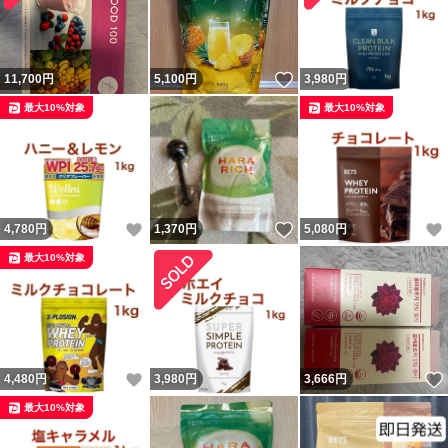
いいね！
11,700
円
5,100
円
3,980
円
最大10%対象
最大10%対象
いいね！
いいね！
4,780
円
1,370
円
5,080
円
最大10%対象
いいね！
4,480
円
3,980
円
3,666
円
最大10%対象