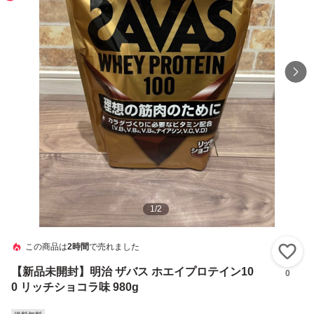
1
/
2
この商品は
2時間
で売れました
い
【新品未開封】明治 ザバス ホエイプロテイン10
0
0 リッチショコラ味 980g