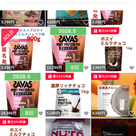
いいね！
いいね！
5,799
円
4,600
円
3,650
円
最大10%対象
いいね！
3,650
円
18,780
円
3,980
円
最大10%対象
最大10%対象
いいね！
いいね！
29,480
円
5,280
円
6,580
円
最大10%対象