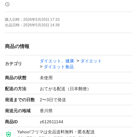
お値下げ不可！
購入日時：
2026年5月20日 17:33
【商品詳細】
出品日時：
2026年5月20日 14:39
●理想的なカラダづくりに取り組む方のために、体内での
利用効率の高いホエイプロテインを使用
商品の情報
●カラダづくりに必要なビタミン配合
ダイエット、健康
ダイエット
●おいしく溶けやすい！
カテゴリ
ダイエット食品
●約50食分(1食分21g*50)
商品の状態
未使用
配送の方法
おてがる配送（日本郵便）
簡易包装にて発送いたします。
発送までの日数
2〜3日で発送
サイズがギリギリの為、梱包が膨らむ事をご了承頂ける方
でお願い致します。
発送元の地域
香川県
商品ID
z612611144
#タンパク質
Yahoo!フリマは全品送料無料・匿名配送