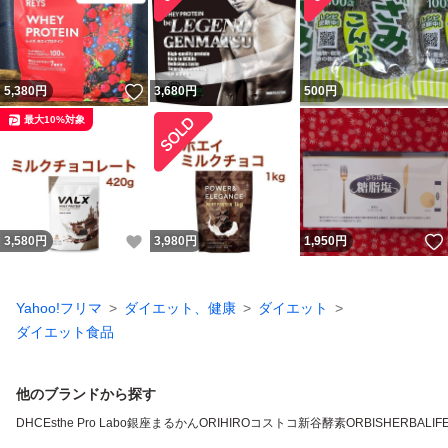
いいね！
5,380
円
3,680
円
500
円
最大10%対象
いいね！
3,580
円
3,980
円
1,950
円
Yahoo!フリマ
ダイエット、健康
ダイエット
ダイエット食品
他のブランドから探す
DHC
Esthe Pro Labo
銀座まるかん
ORIHIRO
コストコ
新谷酵素
ORBIS
HERBALIFE