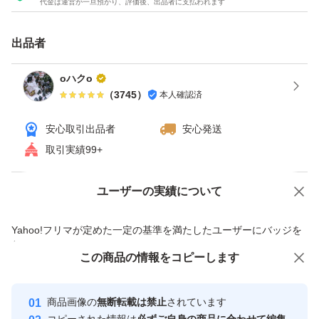
代金は運営が一旦預かり、評価後、出品者に支払われます
#たんぱく質
#パウダー
出品者
#サプリメント
#栄養補助
oハクo
（
3745
）
本人確認済
#健康
#ダイエット
安心取引出品者
安心発送
#トレーニング
取引実績99+
#筋トレ
#スポーツ
ユーザーの実績について
価格の相談
商品への質問
商品への質問からの値下げ交渉、不適切なカテゴリ変更依頼は禁止です
Yahoo!フリマが定めた一定の基準を満たしたユーザーにバッジを
付与しています
この商品をみている人にオススメ
この商品の情報をコピーします
安心取引出品者
Yahoo!フリマの基準をクリアした安
安心取引出品者
商品画像の
無断転載は禁止
されています
心・安全なユーザーです