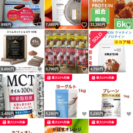
いいね！
いいね！
898
円
7,480
円
31,380
円
いいね！
いいね！
8,000
円
5,790
円
4,750
円
最大10%対象
最大10%対象
いいね！
いいね！
1,400
円
5,280
円
5,280
円
最大10%対象
最大10%対象
最大10%対象