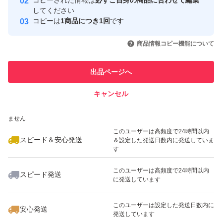
コピーされた情報は
必ずご自身の商品に合わせて編集
取引実績
してください
コピーは
1商品につき1回
です
このユーザーはYahoo!フリマの取
取引実績◯+
いいね！
4,670
円
4,670
円
8,500
円
引を完了させた実績があります
商品情報コピー機能について
このユーザーは他フリマサービス
他フリマ実績◯+
出品ページへ
での取引実績があります
キャンセル
スピード&安心発送
4,670
※このバッジは実績に基づく表示であり、発送を保証しているものではあり
円
500
円
9,100
円
ません
このユーザーは高頻度で24時間以内
スピード＆安心発送
＆設定した発送日数内に発送していま
す
このユーザーは高頻度で24時間以内
スピード発送
に発送しています
いいね！
いいね！
5,200
円
5,200
円
4,599
円
このユーザーは設定した発送日数内に
安心発送
発送しています