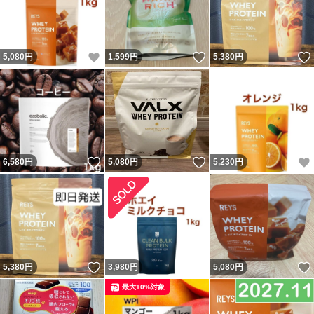
いいね！
いいね！
5,080
円
1,599
円
5,380
円
いいね！
いいね！
6,580
円
5,080
円
5,230
円
いいね！
5,380
円
3,980
円
5,080
円
最大10%対象