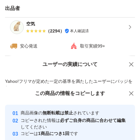
す。※四合瓶はサイズの都合上ダンボールでの発送がメイ
出品者
ンとなります。
空気
（
2294
）
本人確認済
------------検索用------------
獺祭、十四代、黒龍、而今、鍋島、勝駒、花邑、花陽浴、
安心発送
取引実績99+
新政、飛露喜、田酒、東洋美人、写楽、No6、鳳凰美田、
久保田、作、澤屋まつもと、大吟醸、純米大吟醸、日本
ユーザーの実績について
価格の相談
商品への質問
酒、亜麻猫、陽乃鳥、天蛙、プレミア酒、日本酒、山本、
商品への質問からの値下げ交渉、不適切なカテゴリ変更依頼は禁止です
Yahoo!フリマが定めた一定の基準を満たしたユーザーにバッジを
冩楽、飛露喜、十四代、磯自慢
付与しています
くどき上手、澤屋まつもと、花陽浴、勝駒、九平次、久保
この商品をみている人にオススメ
この商品の情報をコピーします
安心取引出品者
田、山田錦、白鶴錦、居酒屋
最大10%対象
最大10%対象
最大10%対象
Yahoo!フリマの基準をクリアした安
安心取引出品者
商品画像の
無断転載は禁止
されています
心・安全なユーザーです
コピーされた情報は
必ずご自身の商品に合わせて編集
取引実績
してください
コピーは
1商品につき1回
です
このユーザーはYahoo!フリマの取