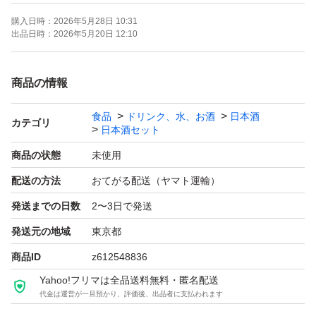
購入日時：
2026年5月28日 10:31
【お願い】
出品日時：
2026年5月20日 12:10
・・Yahoo!フリマの仕様につきクール便での発送は行な
っておりません。ご了承ください。
商品の情報
・20歳未満の方には販売しません。
食品
ドリンク、水、お酒
日本酒
・段ボールでの発送中に割れてしまう事があったため、お
カテゴリ
日本酒セット
酒用のP箱で発送しております！
商品の状態
未使用
・段ボールご希望の際は購入後にメッセージでご連絡くだ
配送の方法
おてがる配送（ヤマト運輸）
さい。
発送までの日数
2〜3日で発送
・配達日時のご希望がある方も購入後のメッセージでご連
絡ください。
発送元の地域
東京都
・日曜日、月曜日は発送をお休みさせて頂く場合がござい
商品ID
z612548836
ますが、ご了承下さい。
Yahoo!フリマは全品送料無料・匿名配送
代金は運営が一旦預かり、評価後、出品者に支払われます
・ダンボールは破損しやすい為プラスチック箱を推奨しま