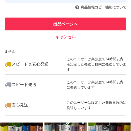
取引実績◯+
いいね！
いいね！
14,200
円
14,600
円
11,500
円
引を完了させた実績があります
商品情報コピー機能について
最大10%対象
最大10%対象
このユーザーは他フリマサービス
他フリマ実績◯+
出品ページへ
での取引実績があります
キャンセル
スピード&安心発送
いいね！
いいね！
12,000
※このバッジは実績に基づく表示であり、発送を保証しているものではあり
円
12,300
円
11,000
円
ません
最大10%対象
最大10%対象
最大10%対象
このユーザーは高頻度で24時間以内
スピード＆安心発送
＆設定した発送日数内に発送していま
す
このユーザーは高頻度で24時間以内
スピード発送
に発送しています
いいね！
いいね！
11,500
円
12,000
円
11,500
円
最大10%対象
このユーザーは設定した発送日数内に
安心発送
発送しています