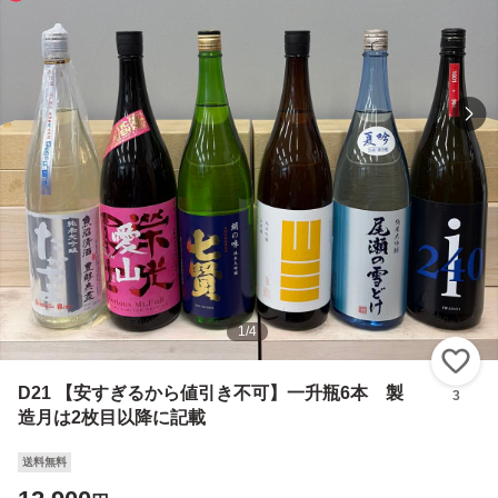
1
/
4
い
D21 【安すぎるから値引き不可】一升瓶6本 製
3
造月は2枚目以降に記載
送料無料