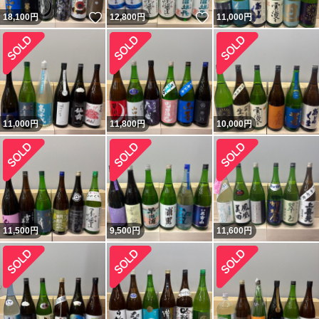
いいね！
いいね！
18,100
円
12,800
円
11,000
円
11,000
円
11,800
円
10,000
円
11,500
円
9,500
円
11,600
円