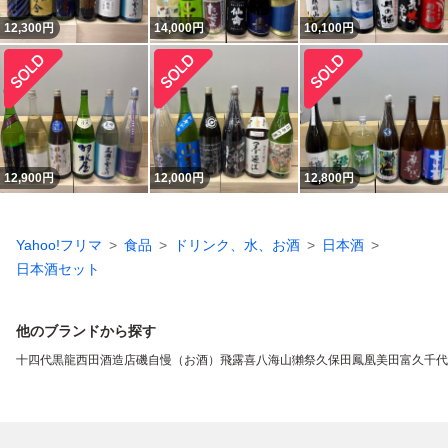
12,300
円
14,000
円
10,100
円
12,900
円
12,000
円
12,800
円
Yahoo!フリマ
食品
ドリンク、水、お酒
日本酒
日本酒セット
他のブランドから探す
十四代
黒龍
西田酒造店
磯自慢（お酒）
飛露喜
八海山
獺祭
久保田
鳳凰美田
富久千代