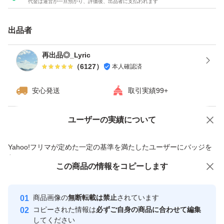
代金は運営が一旦預かり、評価後、出品者に支払われます
出品者
再出品◎_Lyric
（
6127
）
本人確認済
安心発送
取引実績99+
ユーザーの実績について
価格の相談
商品への質問
商品への質問からの値下げ交渉、不適切なカテゴリ変更依頼は禁止です
Yahoo!フリマが定めた一定の基準を満たしたユーザーにバッジを
付与しています
この商品をみている人にオススメ
この商品の情報をコピーします
安心取引出品者
最大10%対象
最大10%対象
Yahoo!フリマの基準をクリアした安
安心取引出品者
商品画像の
無断転載は禁止
されています
心・安全なユーザーです
コピーされた情報は
必ずご自身の商品に合わせて編集
取引実績
してください