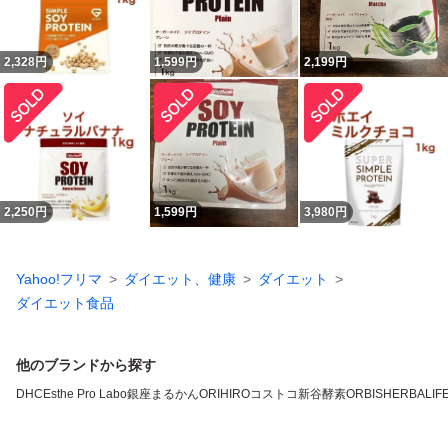
2,328
円
1,599
円
2,199
円
2,250
円
1,599
円
3,980
円
Yahoo!フリマ
ダイエット、健康
ダイエット
ダイエット食品
他のブランドから探す
DHC
Esthe Pro Labo
銀座まるかん
ORIHIRO
コストコ
新谷酵素
ORBIS
HERBALIFE