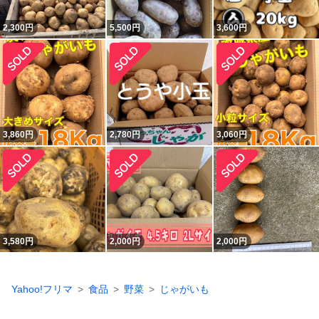
2,300
円
5,500
円
3,600
円
3,860
円
2,780
円
3,060
円
3,580
円
2,000
円
2,000
円
Yahoo!フリマ
食品
野菜
じゃがいも