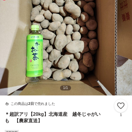
1
/
1
この商品は
2日
で売れました
い
＊超訳アリ【20kg】北海道産 越冬じゃがい
1
も 【農家直送】