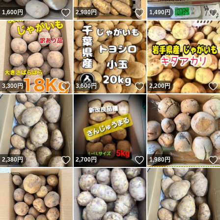
超ワケアリ２０kg4,200円
いいね！
いいね！
1,600
円
2,980
円
1,490
円
超ワケアリ１０kg2,500円
メークインもほっかいこがねも同じ価格です。
<発送について>
いいね！
いいね！
3,300
円
3,600
円
2,200
円
注文から発送まで原則1～3日のお時間を頂きます。
特に、金曜日遅く～日曜日のご注文は郵便局の集配がない
ため、月曜日に発送が集約されます。
いいね！
いいね！
2,380
円
2,700
円
1,980
円
また、大雪や大雨などの災害で郵便局が止まった際は、復
旧まで発送が止まります。