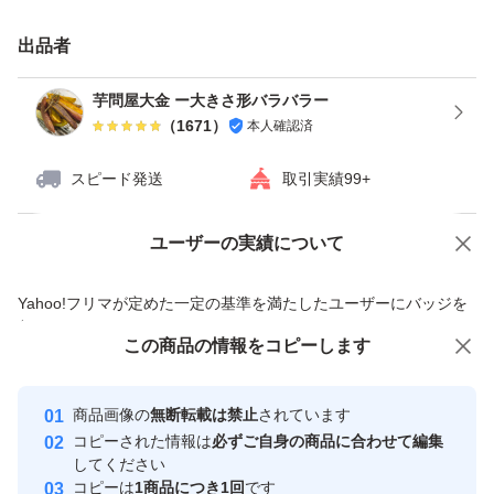
食糧備蓄や共同購入、ちょっとしたプレゼントなどにおす
すめです！
出品者
芋問屋大金 ー大きさ形バラバラー
<注意事項>
（
1671
）
本人確認済
スピード発送
取引実績99+
箱込み（=段ボールとじゃがいもを合わせて）20kgとあり
ますが、実際は箱の重さを除いて20kg以上入れているの
ユーザーの実績について
価格の相談
商品への質問
で、0.5kgほど多めになっております。
商品への質問からの値下げ交渉、不適切なカテゴリ変更依頼は禁止です
Yahoo!フリマが定めた一定の基準を満たしたユーザーにバッジを
付与しています
これは農作物の性質上、まれに輸送中の傷みや虫の混入と
この商品をみている人にオススメ
この商品の情報をコピーします
安心取引出品者
いった不良品が発生することがあるため、あらかじめその
最大10%対象
最大10%対象
最大10%対象
分を入れるためです。
Yahoo!フリマの基準をクリアした安
安心取引出品者
商品画像の
無断転載は禁止
されています
心・安全なユーザーです
コピーされた情報は
必ずご自身の商品に合わせて編集
取引実績
してください
その点ご了承の方のみご購入くださいませ。
コピーは
1商品につき1回
です