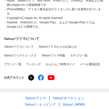
・Apple、Appleのロゴ、App Store、iPodのロゴ、iTunesは、米国および他
国のApple Inc.の登録商標です。
・iPhone商標は、アイホン株式会社のライセンスに基づき使用されていま
す。
・Copyright (C) Apple Inc. All rights reserved.
・Android、Androidロゴ、Google Play 、および Google Play ロゴは、
Google LLC の商標です。
Yahoo!フリマについて
Yahoo!フリマについて
Yahoo!フリマからのお知らせ
Yahoo!フリマトピックス
Yahoo!フリマ特集
カテゴリ一覧
ブランド一覧
ランキング
かんたんご利用ガイド
メール通知設定
公式アカウント
Yahoo!フリマ
Yahoo!オークション
Yahoo!ショッピング
Yahoo! JAPAN