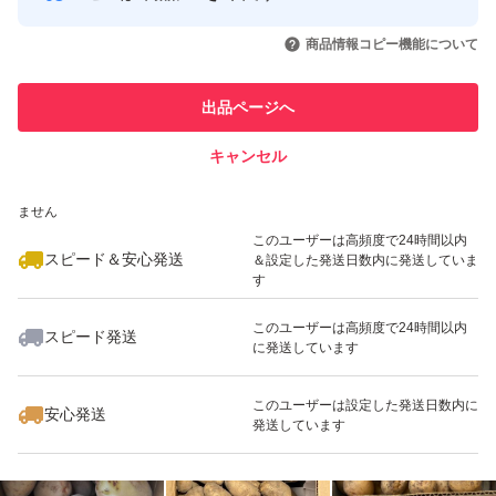
このユーザーはYahoo!フリマの取
取引実績◯+
いいね！
いいね！
2,000
円
3,860
円
2,000
円
引を完了させた実績があります
商品到着後、何か問題やご不明点などございましたら、画
商品情報コピー機能について
最大10%対象
像2枚目にあるQRコードから芋問屋大金公式LINEにお気
このユーザーは他フリマサービス
他フリマ実績◯+
出品ページへ
での取引実績があります
軽にお問い合わせください。
キャンセル
スピード&安心発送
飲食店様や青果店様などのお問い合わせやご相談なども公
いいね！
いいね！
3,400
※このバッジは実績に基づく表示であり、発送を保証しているものではあり
円
3,600
円
4,200
円
ません
式LINEで承っております。
このユーザーは高頻度で24時間以内
スピード＆安心発送
＆設定した発送日数内に発送していま
す
＊フリマアプリではコメント通知が流れて行ってしまうた
このユーザーは高頻度で24時間以内
めお返事漏れが多発します。
スピード発送
に発送しています
いいね！
いいね！
3,400
円
3,680
円
2,370
円
そのため公式LINEを開設しました。
最大10%対象
このユーザーは設定した発送日数内に
安心発送
発送しています
<価格表>