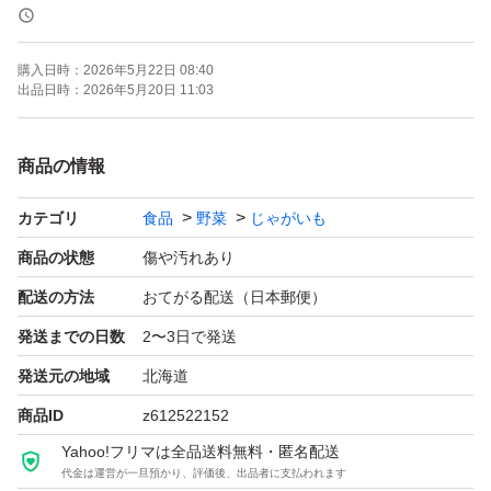
詳しい超ワケアリ理由
購入日時：
2026年5月22日 08:40
・擦れ
出品日時：
2026年5月20日 11:03
・黒あざなどいも肌が悪い
・もげている
商品の情報
・二次成長によるコブや割れ、変形
カテゴリ
食品
野菜
じゃがいも
・切り傷
・小さい
商品の状態
傷や汚れあり
などの理由で、市場出荷は不可能な規格です。
配送の方法
おてがる配送（日本郵便）
発送までの日数
2〜3日で発送
形を気にせず、また傷んでいる部分を包丁やピーラーで多
発送元の地域
北海道
めに取り除けば、普通のじゃがいもと変わりません！
商品ID
z612522152
調理の手間がかかる分、普通よりお安くしております。
Yahoo!フリマは全品送料無料・匿名配送
代金は運営が一旦預かり、評価後、出品者に支払われます